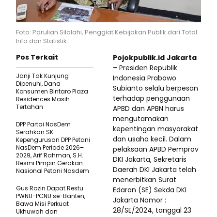
Foto: Parulian Silalahi, Penggiat Kebijakan Publik dari Total
Info dan Statistik
Pos Terkait
Pojokpublik.id
Jakarta
– Presiden Republik
Janji Tak Kunjung
Indonesia Prabowo
Dipenuhi, Dana
Subianto selalu berpesan
Konsumen Bintaro Plaza
terhadap penggunaan
Residences Masih
Tertahan
APBD dan APBN harus
mengutamakan
DPP Partai NasDem
kepentingan masyarakat
Serahkan SK
dan usaha kecil. Dalam
Kepengurusan DPP Petani
NasDem Periode 2026–
pelaksaan APBD Pemprov
2029, Arif Rahman, S.H.
DKI Jakarta, Sekretaris
Resmi Pimpin Gerakan
Daerah DKI Jakarta telah
Nasional Petani Nasdem
menerbitkan Surat
Gus Rozin Dapat Restu
Edaran (SE) Sekda DKI
PWNU-PCNU se-Banten,
Jakarta Nomor :
Bawa Misi Perkuat
28/SE/2024, tanggal 23
Ukhuwah dan