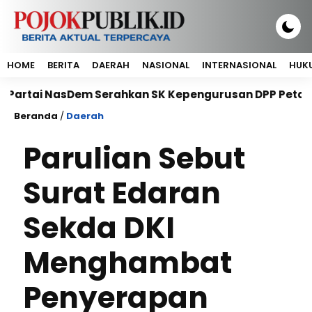
HOME
BERITA
DAERAH
NASIONAL
INTERNASIONAL
HUKU
Dem Serahkan SK Kepengurusan DPP Petani NasDem Peri
Beranda
/
Daerah
Parulian Sebut
Surat Edaran
Sekda DKI
Menghambat
Penyerapan