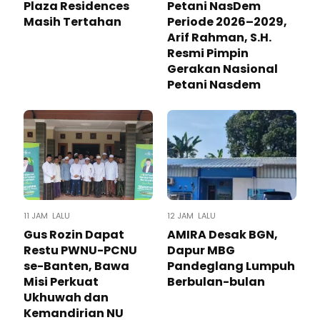
Plaza Residences
Petani NasDem
Masih Tertahan
Periode 2026–2029,
Arif Rahman, S.H.
Resmi Pimpin
Gerakan Nasional
Petani Nasdem
11 JAM LALU
12 JAM LALU
Gus Rozin Dapat
AMIRA Desak BGN,
Restu PWNU-PCNU
Dapur MBG
se-Banten, Bawa
Pandeglang Lumpuh
Misi Perkuat
Berbulan-bulan
Ukhuwah dan
Kemandirian NU