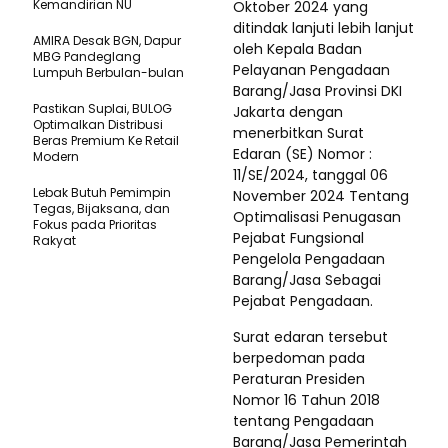
Kemandirian NU
Oktober 2024 yang
ditindak lanjuti lebih lanjut
AMIRA Desak BGN, Dapur
oleh Kepala Badan
MBG Pandeglang
Pelayanan Pengadaan
Lumpuh Berbulan-bulan
Barang/Jasa Provinsi DKI
Pastikan SupIai, BULOG
Jakarta dengan
Optimalkan Distribusi
menerbitkan Surat
Beras Premium Ke Retail
Edaran (SE) Nomor :
Modern
11/SE/2024, tanggal 06
Lebak Butuh Pemimpin
November 2024 Tentang
Tegas, Bijaksana, dan
Optimalisasi Penugasan
Fokus pada Prioritas
Pejabat Fungsional
Rakyat
Pengelola Pengadaan
Barang/Jasa Sebagai
Pejabat Pengadaan.
Surat edaran tersebut
berpedoman pada
Peraturan Presiden
Nomor 16 Tahun 2018
tentang Pengadaan
Barang/Jasa Pemerintah