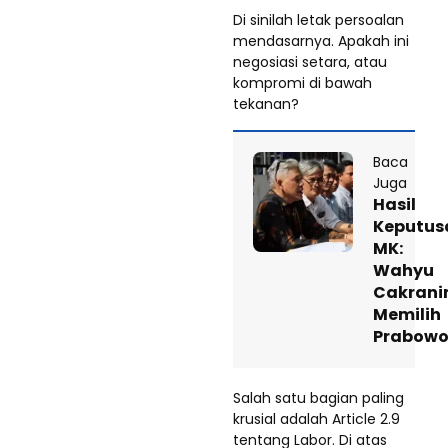
Di sinilah letak persoalan
mendasarnya. Apakah ini
negosiasi setara, atau
kompromi di bawah
tekanan?
Baca
Juga
Hasil
Keputus
MK:
Wahyu
Cakrani
Memilih
Prabowo
Salah satu bagian paling
krusial adalah Article 2.9
tentang Labor. Di atas