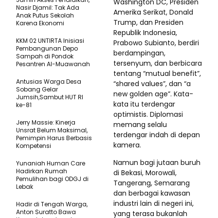
Washington DC, Presiden
Nasir Djamil: Tak Ada
Amerika Serikat, Donald
Anak Putus Sekolah
Trump, dan Presiden
Karena Ekonomi
Republik Indonesia,
KKM 02 UNTIRTA Inisiasi
Prabowo Subianto, berdiri
Pembangunan Depo
berdampingan,
Sampah di Pondok
tersenyum, dan berbicara
Pesantren Al-Muawanah
tentang “mutual benefit”,
Antusias Warga Desa
“shared values”, dan “a
Sobang Gelar
new golden age”. Kata-
Jumsih,Sambut HUT RI
kata itu terdengar
ke-81
optimistis. Diplomasi
Jerry Massie: Kinerja
memang selalu
Unsrat Belum Maksimal,
terdengar indah di depan
Pemimpin Harus Berbasis
kamera.
Kompetensi
Namun bagi jutaan buruh
Yunaniah Human Care
Hadirkan Rumah
di Bekasi, Morowali,
Pemulihan bagi ODGJ di
Tangerang, Semarang
Lebak
dan berbagai kawasan
industri lain di negeri ini,
Hadir di Tengah Warga,
Anton Suratto Bawa
yang terasa bukanlah