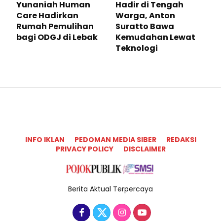
Yunaniah Human
Hadir di Tengah
Care Hadirkan
Warga, Anton
Rumah Pemulihan
Suratto Bawa
bagi ODGJ di Lebak
Kemudahan Lewat
Teknologi ​
INFO IKLAN
PEDOMAN MEDIA SIBER
REDAKSI
PRIVACY POLICY
DISCLAIMER
Berita Aktual Terpercaya