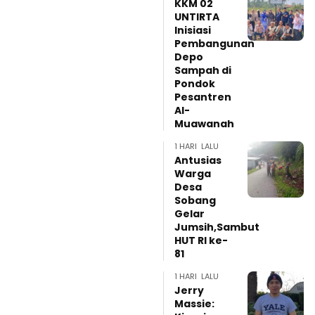
KKM 02
UNTIRTA
Inisiasi
Pembangunan
Depo
Sampah di
Pondok
Pesantren
Al-
Muawanah
1 HARI LALU
Antusias
Warga
Desa
Sobang
Gelar
Jumsih,Sambut
HUT RI ke-
81
1 HARI LALU
Jerry
Massie: