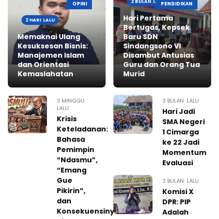
2 BULAN LALU
OPINI
PENDIDIKAN
Hari Pertama
2 HARI LALU
Bertugas, Kepsek
Memaknai Ulang
Baru SDN
Kesuksesan Bisnis:
Sindangsono VI
Manajemen Islam
Disambut Antusias
dan Orientasi
Guru dan Orang Tua
Kemaslahatan
Murid
3 MINGGU
3 BULAN LALU
LALU
Hari Jadi
Krisis
SMA Negeri
Keteladanan:
1 Cimarga
Bahasa
ke 22 Jadi
Pemimpin
Momentum
“Ndasmu”,
Evaluasi
“Emang
Gue
3 BULAN LALU
Pikirin”,
Komisi X
dan
DPR: PIP
Konsekuensinya
Adalah