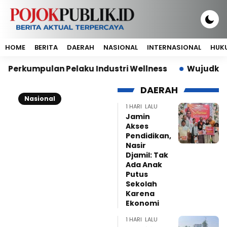
HOME
BERITA
DAERAH
NASIONAL
INTERNASIONAL
HUKU
mpulan Pelaku Industri Wellness
Wujudkan Indonesi
DAERAH
Nasional
1 HARI LALU
Jamin
Akses
Pendidikan,
Nasir
Djamil: Tak
Ada Anak
Putus
Sekolah
Karena
Ekonomi
1 HARI LALU