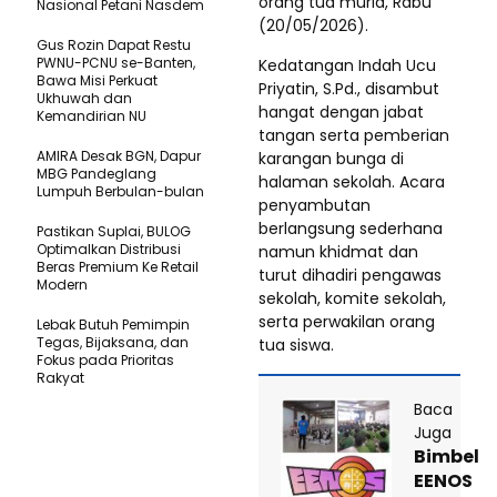
orang tua murid, Rabu
Nasional Petani Nasdem
(20/05/2026).
Gus Rozin Dapat Restu
PWNU-PCNU se-Banten,
Kedatangan Indah Ucu
Bawa Misi Perkuat
Priyatin, S.Pd., disambut
Ukhuwah dan
hangat dengan jabat
Kemandirian NU
tangan serta pemberian
AMIRA Desak BGN, Dapur
karangan bunga di
MBG Pandeglang
halaman sekolah. Acara
Lumpuh Berbulan-bulan
penyambutan
berlangsung sederhana
Pastikan SupIai, BULOG
Optimalkan Distribusi
namun khidmat dan
Beras Premium Ke Retail
turut dihadiri pengawas
Modern
sekolah, komite sekolah,
serta perwakilan orang
Lebak Butuh Pemimpin
Tegas, Bijaksana, dan
tua siswa.
Fokus pada Prioritas
Rakyat
Baca
Juga
Bimbel
EENOS