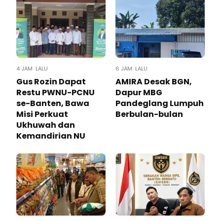
4 JAM LALU
6 JAM LALU
Gus Rozin Dapat
AMIRA Desak BGN,
Restu PWNU-PCNU
Dapur MBG
se-Banten, Bawa
Pandeglang Lumpuh
Misi Perkuat
Berbulan-bulan
Ukhuwah dan
Kemandirian NU