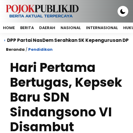
HOME
BERITA
DAERAH
NASIONAL
INTERNASIONAL
HUKU
artai NasDem Serahkan SK Kepengurusan DPP Petani Na
Beranda
/
Pendidikan
Hari Pertama
Bertugas, Kepsek
Baru SDN
Sindangsono VI
Disambut