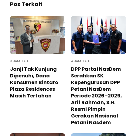
Pos Terkait
3 JAM LALU
4 JAM LALU
Janji Tak Kunjung
DPP Partai NasDem
Dipenuhi, Dana
Serahkan SK
Konsumen Bintaro
Kepengurusan DPP
Plaza Residences
Petani NasDem
Masih Tertahan
Periode 2026–2029,
Arif Rahman, S.H.
Resmi Pimpin
Gerakan Nasional
Petani Nasdem