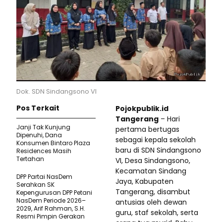
Dok. SDN Sindangsono VI
Pos Terkait
Pojokpublik.id
Tangerang
– Hari
Janji Tak Kunjung
pertama bertugas
Dipenuhi, Dana
sebagai kepala sekolah
Konsumen Bintaro Plaza
baru di SDN Sindangsono
Residences Masih
Tertahan
VI, Desa Sindangsono,
Kecamatan Sindang
DPP Partai NasDem
Jaya, Kabupaten
Serahkan SK
Tangerang, disambut
Kepengurusan DPP Petani
NasDem Periode 2026–
antusias oleh dewan
2029, Arif Rahman, S.H.
guru, staf sekolah, serta
Resmi Pimpin Gerakan