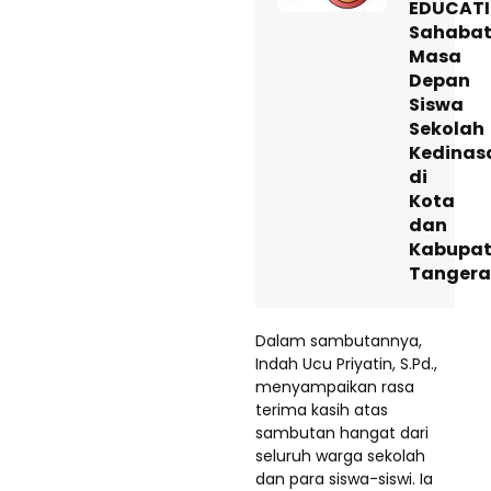
EDUCATI
Sahaba
Masa
Depan
Siswa
Sekolah
Kedinas
di
Kota
dan
Kabupa
Tanger
Dalam sambutannya,
Indah Ucu Priyatin, S.Pd.,
menyampaikan rasa
terima kasih atas
sambutan hangat dari
seluruh warga sekolah
dan para siswa-siswi. Ia