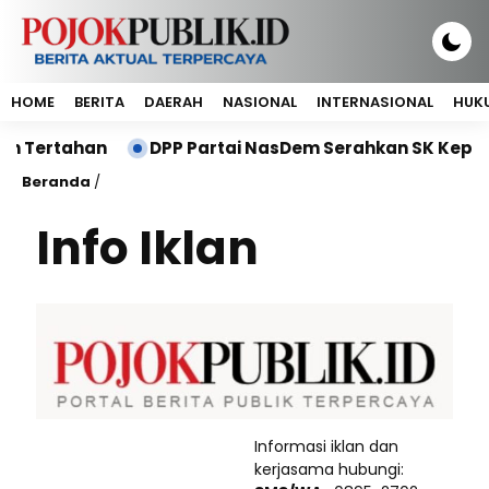
HOME
BERITA
DAERAH
NASIONAL
INTERNASIONAL
HUKU
ih Tertahan
DPP Partai NasDem Serahkan SK Kepeng
Beranda
/
Info Iklan
Informasi iklan dan
kerjasama hubungi: