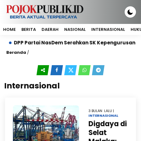
HOME
BERITA
DAERAH
NASIONAL
INTERNASIONAL
HUKU
PP Partai NasDem Serahkan SK Kepengurusan DPP Petan
Beranda
/
Internasional
3 BULAN LALU |
INTERNASIONAL
Digdaya di
Selat