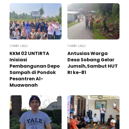
1 HARI LALU
1 HARI LALU
KKM 02 UNTIRTA
Antusias Warga
Inisiasi
Desa Sobang Gelar
Pembangunan Depo
Jumsih,Sambut HUT
Sampah di Pondok
RI ke-81
Pesantren Al-
Muawanah