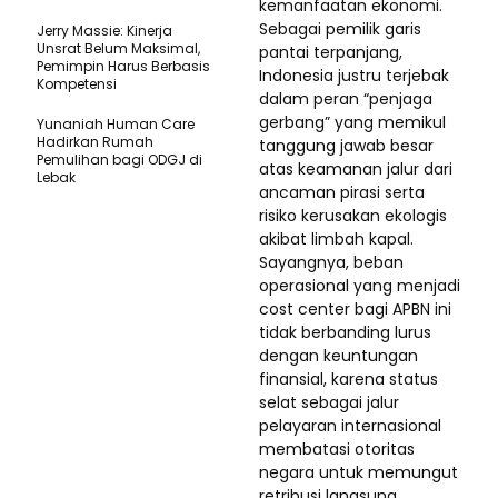
kemanfaatan ekonomi.
Sebagai pemilik garis
Jerry Massie: Kinerja
Unsrat Belum Maksimal,
pantai terpanjang,
Pemimpin Harus Berbasis
Indonesia justru terjebak
Kompetensi
dalam peran “penjaga
gerbang” yang memikul
Yunaniah Human Care
Hadirkan Rumah
tanggung jawab besar
Pemulihan bagi ODGJ di
atas keamanan jalur dari
Lebak
ancaman pirasi serta
risiko kerusakan ekologis
akibat limbah kapal.
Sayangnya, beban
operasional yang menjadi
cost center bagi APBN ini
tidak berbanding lurus
dengan keuntungan
finansial, karena status
selat sebagai jalur
pelayaran internasional
membatasi otoritas
negara untuk memungut
retribusi langsung,