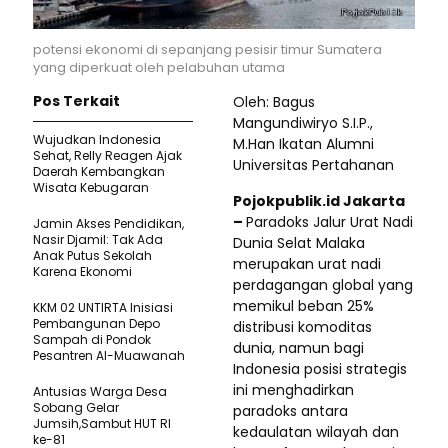
potensi ekonomi di sepanjang pesisir timur Sumatera
yang diperkuat oleh pelabuhan utama
Pos Terkait
Oleh: Bagus
Mangundiwiryo S.I.P.,
Wujudkan Indonesia
M.Han Ikatan Alumni
Sehat, Relly Reagen Ajak
Universitas Pertahanan
Daerah Kembangkan
Wisata Kebugaran
Pojokpublik.id Jakarta
–
Paradoks Jalur Urat Nadi
Jamin Akses Pendidikan,
Nasir Djamil: Tak Ada
Dunia Selat Malaka
Anak Putus Sekolah
merupakan urat nadi
Karena Ekonomi
perdagangan global yang
memikul beban 25%
KKM 02 UNTIRTA Inisiasi
Pembangunan Depo
distribusi komoditas
Sampah di Pondok
dunia, namun bagi
Pesantren Al-Muawanah
Indonesia posisi strategis
ini menghadirkan
Antusias Warga Desa
Sobang Gelar
paradoks antara
Jumsih,Sambut HUT RI
kedaulatan wilayah dan
ke-81