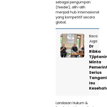
sebagai pengumpan
(feeder), alih-alih
menjadi hub internasional
yang kompetitif secara
global.
Baca
Juga
Dr
Ribka
Tjiptani
Minta
Pemerin
Serius
Tangani
Isu
Kesehat
Landasan Hukum &