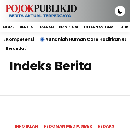
HOME
BERITA
DAERAH
NASIONAL
INTERNASIONAL
HUKU
is Kompetensi
Yunaniah Human Care Hadirkan Ruma
Beranda
/
Indeks Berita
INFO IKLAN
PEDOMAN MEDIA SIBER
REDAKSI