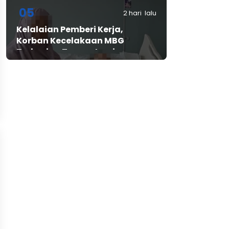
Bintangresm
05
2 hari lalu
Kelalaian Pemberi Kerja,
Korban Kecelakaan MBG
Terbaring Tanpa Jaminan