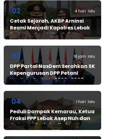
02
4 hari lalu
Cetak Sejarah, AKBP Arninsi
Resmi Menjadi Kapolres Lebak
Pertama Berstatus Polwan
03
18 jam lalu
DPP Partai NasDem Serahkan SK
Kepengurusan DPP Petani
NasDem Periode 2026–2029,
Arif Rahman, S.H. Resmi Pimpin
Gerakan Nasional Petani
Nasdem
04
1 hari lalu
Peduli Dampak Kemarau, Ketua
Fraksi PPP Lebak Asep Nuh dan
Anggota Fraksi Adiwinata
Kusuma Salurkan Bantuan Air
Bersih untuk Warga