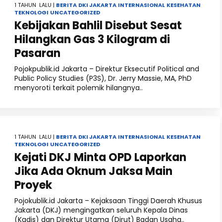
1 TAHUN LALU |
BERITA
DKI JAKARTA
INTERNASIONAL
KESEHATAN
TEKNOLOGI
UNCATEGORIZED
Kebijakan Bahlil Disebut Sesat
Hilangkan Gas 3 Kilogram di
Pasaran
Pojokpublik.id Jakarta – Direktur Eksecutif Political and
Public Policy Studies (P3S), Dr. Jerry Massie, MA, PhD
menyoroti terkait polemik hilangnya..
1 TAHUN LALU |
BERITA
DKI JAKARTA
INTERNASIONAL
KESEHATAN
TEKNOLOGI
UNCATEGORIZED
Kejati DKJ Minta OPD Laporkan
Jika Ada Oknum Jaksa Main
Proyek
Pojokublik.id Jakarta – Kejaksaan Tinggi Daerah Khusus
Jakarta (DKJ) mengingatkan seluruh Kepala Dinas
(Kadis) dan Direktur Utama (Dirut) Badan Usaha..