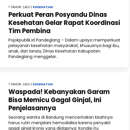
1 TAHUN LALU |
KESEHATAN
Perkuat Peran Posyandu Dinas
Kesehatan Gelar Rapat Koordinasi
Tim Pembina
Pojokpublik.id Pandeglang – Dalam upaya memperkuat
pelayanan kesehatan masyarakat, khususnya bagi ibu,
anak, dan lansia, Dinas Kesehatan Kabupaten
Pandeglang menggelar..
1 TAHUN LALU |
KESEHATAN
Waspada! Kebanyakan Garam
Bisa Memicu Gagal Ginjal, Ini
Penjelasannya
Seorang wanita di Bandung menceritakan kisahnya
harus rutin menjalani hemodialisa karena penyakit
gagal ginjal kronis yang diidapnya. Kondisi itu