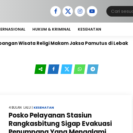
TERNASIONAL
HUKUM & KRIMINAL
KESEHATAN
Religi Makam Jaksa Pamutus di Lebak
Janji Tak K
4 BULAN LALU |
KESEHATAN
Posko Pelayanan Stasiun
Rangkasbitung Sigap Evakuasi
Penumpang Yang Mengalami