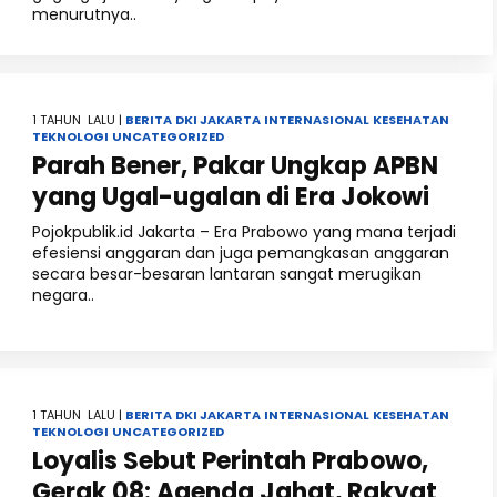
menurutnya..
1 TAHUN LALU |
BERITA
DKI JAKARTA
INTERNASIONAL
KESEHATAN
TEKNOLOGI
UNCATEGORIZED
Parah Bener, Pakar Ungkap APBN
yang Ugal-ugalan di Era Jokowi
Pojokpublik.id Jakarta – Era Prabowo yang mana terjadi
efesiensi anggaran dan juga pemangkasan anggaran
secara besar-besaran lantaran sangat merugikan
negara..
1 TAHUN LALU |
BERITA
DKI JAKARTA
INTERNASIONAL
KESEHATAN
TEKNOLOGI
UNCATEGORIZED
Loyalis Sebut Perintah Prabowo,
Gerak 08: Agenda Jahat, Rakyat