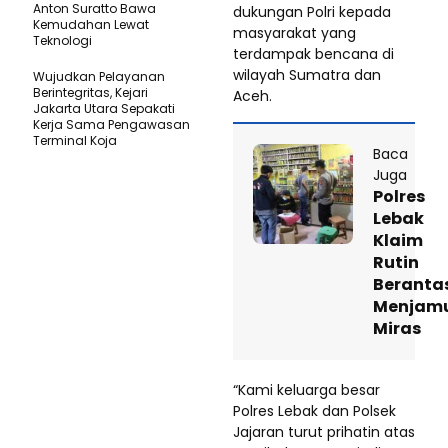
Anton Suratto Bawa
dukungan Polri kepada
Kemudahan Lewat
masyarakat yang
Teknologi ​
terdampak bencana di
wilayah Sumatra dan
Wujudkan Pelayanan
Berintegritas, Kejari
Aceh.
Jakarta Utara Sepakati
Kerja Sama Pengawasan
Terminal Koja
Baca
Juga
Polres
Lebak
Klaim
Rutin
Beranta
Menjam
Miras
“Kami keluarga besar
Polres Lebak dan Polsek
Jajaran turut prihatin atas