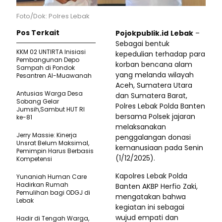
Foto/Dok: Polres Lebak
Pos Terkait
Pojokpublik.id
Lebak
–
Sebagai bentuk
KKM 02 UNTIRTA Inisiasi
kepedulian terhadap para
Pembangunan Depo
korban bencana alam
Sampah di Pondok
yang melanda wilayah
Pesantren Al-Muawanah
Aceh, Sumatera Utara
Antusias Warga Desa
dan Sumatera Barat,
Sobang Gelar
Polres Lebak Polda Banten
Jumsih,Sambut HUT RI
bersama Polsek jajaran
ke-81
melaksanakan
Jerry Massie: Kinerja
penggalangan donasi
Unsrat Belum Maksimal,
kemanusiaan pada Senin
Pemimpin Harus Berbasis
(1/12/2025).
Kompetensi
Kapolres Lebak Polda
Yunaniah Human Care
Hadirkan Rumah
Banten AKBP Herfio Zaki,
Pemulihan bagi ODGJ di
mengatakan bahwa
Lebak
kegiatan ini sebagai
wujud empati dan
Hadir di Tengah Warga,