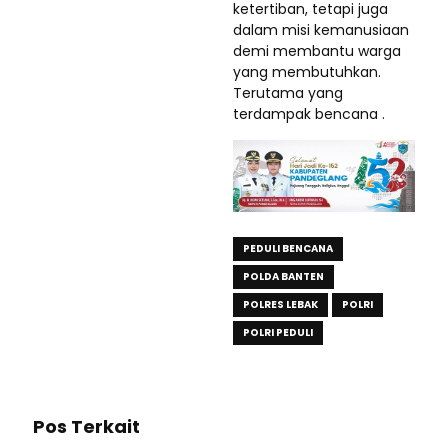
ketertiban, tetapi juga
dalam misi kemanusiaan
demi membantu warga
yang membutuhkan.
Terutama yang
terdampak bencana .
PEDULI BENCANA
POLDA BANTEN
POLRES LEBAK
POLRI
POLRI PEDULI
Pos Terkait