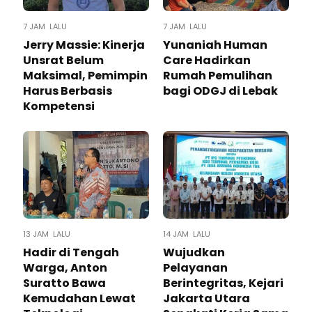
7 JAM LALU
7 JAM LALU
Jerry Massie: Kinerja
Yunaniah Human
Unsrat Belum
Care Hadirkan
Maksimal, Pemimpin
Rumah Pemulihan
Harus Berbasis
bagi ODGJ di Lebak
Kompetensi
13 JAM LALU
14 JAM LALU
Hadir di Tengah
Wujudkan
Warga, Anton
Pelayanan
Suratto Bawa
Berintegritas, Kejari
Kemudahan Lewat
Jakarta Utara