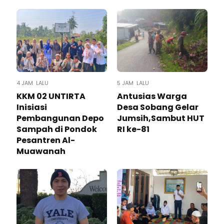
4 JAM LALU
5 JAM LALU
KKM 02 UNTIRTA
Antusias Warga
Inisiasi
Desa Sobang Gelar
Pembangunan Depo
Jumsih,Sambut HUT
Sampah di Pondok
RI ke-81
Pesantren Al-
Muawanah