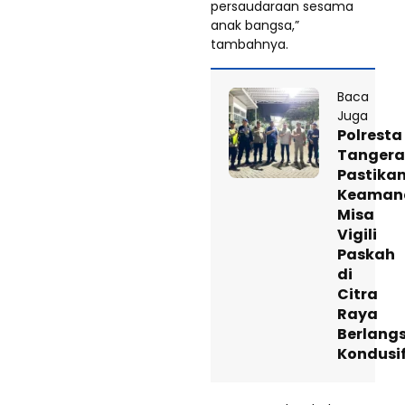
persaudaraan sesama
anak bangsa,”
tambahnya.
Baca
Juga
Polresta
Tanger
Pastika
Keaman
Misa
Vigili
Paskah
di
Citra
Raya
Berlang
Kondusi