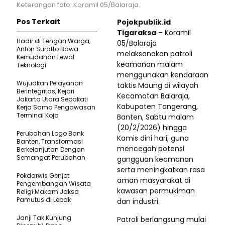
Keterangan foto: Koramil 05/Balaraja.
Pos Terkait
Pojokpublik.id
Tigaraksa
– Koramil
Hadir di Tengah Warga,
05/Balaraja
Anton Suratto Bawa
melaksanakan patroli
Kemudahan Lewat
keamanan malam
Teknologi ​
menggunakan kendaraan
Wujudkan Pelayanan
taktis Maung di wilayah
Berintegritas, Kejari
Kecamatan Balaraja,
Jakarta Utara Sepakati
Kabupaten Tangerang,
Kerja Sama Pengawasan
Terminal Koja
Banten, Sabtu malam
(20/2/2026) hingga
Perubahan Logo Bank
Kamis dini hari, guna
Banten, Transformasi
mencegah potensi
Berkelanjutan Dengan
Semangat Perubahan
gangguan keamanan
serta meningkatkan rasa
Pokdarwis Genjot
aman masyarakat di
Pengembangan Wisata
kawasan permukiman
Religi Makam Jaksa
Pamutus di Lebak
dan industri.
Janji Tak Kunjung
Patroli berlangsung mulai