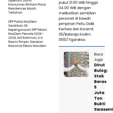
Dipenuhi, Dana
pukul 21.00 WIB hingga
Konsumen Bintaro Plaza
04.00 WIB dengan
Residences Masih
Tertahan
melibatkan sembilan
personel di bawah
DPP Partai NasDem
pimpinan Peltu Didik
Serahkan SK
Kartiwa dari Koramil
Kepengurusan DPP Petani
NasDem Periode 2026–
05/Balaraja Kodim
2029, Arif Rahman, S.H.
0510/Tigaraksa.
Resmi Pimpin Gerakan
Nasional Petani Nasdem
Baca
Juga
Dirut
Bulog:
Stok
Beras
5
Juta
Ton
Bukti
Swasem