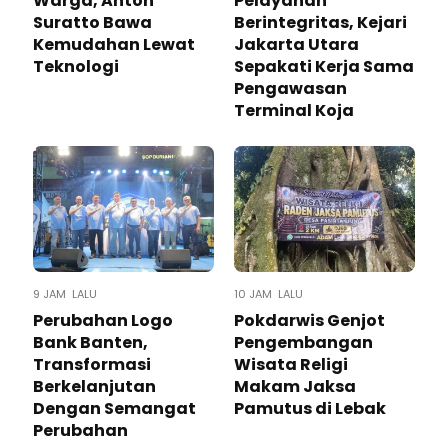
Warga, Anton
Pelayanan
Suratto Bawa
Berintegritas, Kejari
Kemudahan Lewat
Jakarta Utara
Teknologi ​
Sepakati Kerja Sama
Pengawasan
Terminal Koja
9 JAM LALU
10 JAM LALU
Perubahan Logo
Pokdarwis Genjot
Bank Banten,
Pengembangan
Transformasi
Wisata Religi
Berkelanjutan
Makam Jaksa
Dengan Semangat
Pamutus di Lebak
Perubahan