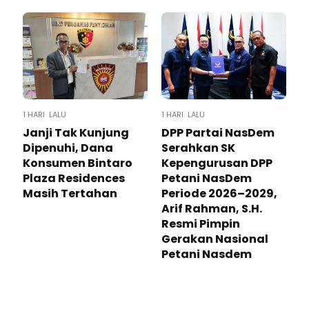
1 HARI LALU
1 HARI LALU
Janji Tak Kunjung
DPP Partai NasDem
Dipenuhi, Dana
Serahkan SK
Konsumen Bintaro
Kepengurusan DPP
Plaza Residences
Petani NasDem
Masih Tertahan
Periode 2026–2029,
Arif Rahman, S.H.
Resmi Pimpin
Gerakan Nasional
Petani Nasdem