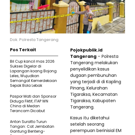
Dok. Polresta Tangerang
Pos Terkait
Pojokpublik.id
Tangerang
– Polresta
Bil Cup kancil mas 2026
Tangerang melakukan
Sukses Digelar di
penyelidikan kasus
Lapangan koang Bojong
dugaan pembunuhan
Leles, Wujudkan
Semangat Kemerdekaan
yang terjadi di di Kapling
Sepak Bola Lebak
Pinang, Kelurahan
Tigaraksa, Kecamatan
Paspor Mati dan Sponsor
Tigaraksa, Kabupaten
Diduga Fiktif, ITAP WN
China di Medan
Tangerang.
Terancam Dicabut
Kasus itu diketahui
Anton Suratto Turun
setelah seorang
Tangan: Cat Jembatan
perempuan berinisial EM
Gantung Benteng-