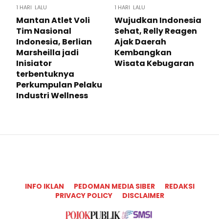
1 HARI LALU
1 HARI LALU
Mantan Atlet Voli
Wujudkan Indonesia
Tim Nasional
Sehat, Relly Reagen
Indonesia, Berlian
Ajak Daerah
Marsheilla jadi
Kembangkan
Inisiator
Wisata Kebugaran
terbentuknya
Perkumpulan Pelaku
Industri Wellness
INFO IKLAN
PEDOMAN MEDIA SIBER
REDAKSI
PRIVACY POLICY
DISCLAIMER