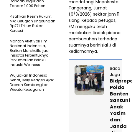
Rancabungur dan
mendatangi Mapolresta
Tanam 1.000 Pohon
Tangerang, Jumat
(6/3/2026) sekitar jam 11
Pisahkan Rezim Hukum,
siang. Kepada petugas,
MA: Kerugian Lingkungan
Rp271 Triliun Bukan
EM mengaku telah
Korupsi
melakukan tindak pidana
pembunuhan terhadap
Mantan Atlet Voli Tim
suaminya berinisial J di
Nasional Indonesia,
Berlian Marsheilla jadi
kediamannya.
Inisiator terbentuknya
Perkumpulan Pelaku
Industri Wellness
Baca
Juga
Wujudkan Indonesia
Sehat, Relly Reagen Ajak
Bidpro
Daerah Kembangkan
Polda
Wisata Kebugaran
Banten
Santuni
Anak
Yatim
dan
Janda