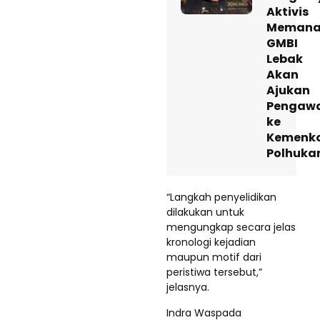
Aktivis
Memana
GMBI
Lebak
Akan
Ajukan
Pengaw
ke
Kemenk
Polhuk
“Langkah penyelidikan
dilakukan untuk
mengungkap secara jelas
kronologi kejadian
maupun motif dari
peristiwa tersebut,”
jelasnya.
Indra Waspada