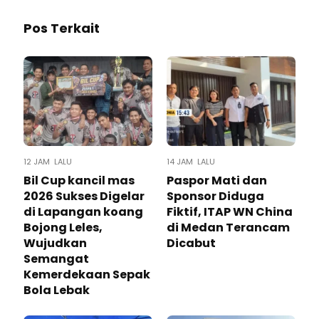
Pos Terkait
12 JAM LALU
14 JAM LALU
Bil Cup kancil mas
Paspor Mati dan
2026 Sukses Digelar
Sponsor Diduga
di Lapangan koang
Fiktif, ITAP WN China
Bojong Leles,
di Medan Terancam
Wujudkan
Dicabut
Semangat
Kemerdekaan Sepak
Bola Lebak