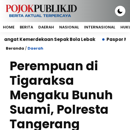
HOME
BERITA
DAERAH
NASIONAL
INTERNASIONAL
HUKU
t Kemerdekaan Sepak Bola Lebak
Paspor Mati dan S
Beranda
/
Daerah
Perempuan di
Tigaraksa
Mengaku Bunuh
Suami, Polresta
Tangerang