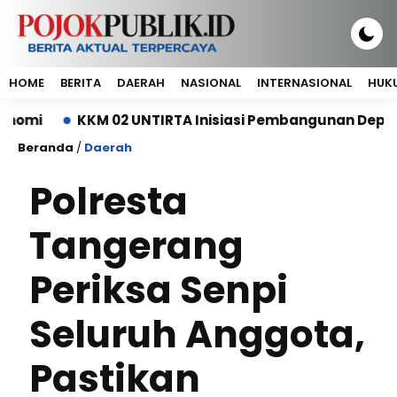
HOME
BERITA
DAERAH
NASIONAL
INTERNASIONAL
HUKU
KKM 02 UNTIRTA Inisiasi Pembangunan Depo Samp
Beranda
/
Daerah
Polresta
Tangerang
Periksa Senpi
Seluruh Anggota,
Pastikan