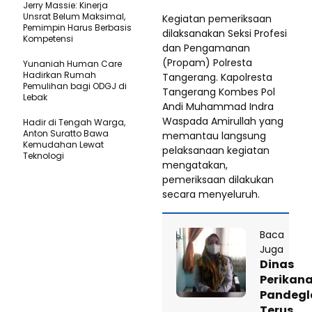
Jerry Massie: Kinerja
Unsrat Belum Maksimal,
Kegiatan pemeriksaan
Pemimpin Harus Berbasis
dilaksanakan Seksi Profesi
Kompetensi
dan Pengamanan
(Propam) Polresta
Yunaniah Human Care
Hadirkan Rumah
Tangerang. Kapolresta
Pemulihan bagi ODGJ di
Tangerang Kombes Pol
Lebak
Andi Muhammad Indra
Waspada Amirullah yang
Hadir di Tengah Warga,
Anton Suratto Bawa
memantau langsung
Kemudahan Lewat
pelaksanaan kegiatan
Teknologi ​
mengatakan,
pemeriksaan dilakukan
secara menyeluruh.
Baca
Juga
Dinas
Perikan
Pandegl
Terus