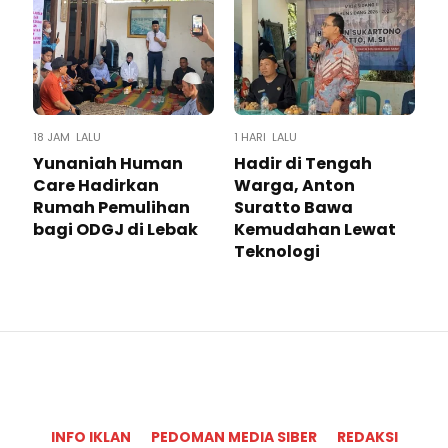
18 JAM LALU
1 HARI LALU
Yunaniah Human
Hadir di Tengah
Care Hadirkan
Warga, Anton
Rumah Pemulihan
Suratto Bawa
bagi ODGJ di Lebak
Kemudahan Lewat
Teknologi ​
INFO IKLAN
PEDOMAN MEDIA SIBER
REDAKSI