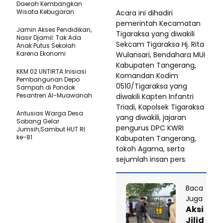
Daerah Kembangkan
Wisata Kebugaran
‎Acara ini dihadiri
pemerintah Kecamatan
Jamin Akses Pendidikan,
Tigaraksa yang diwakili
Nasir Djamil: Tak Ada
Sekcam Tigaraksa Hj. Rita
Anak Putus Sekolah
Karena Ekonomi
Wulansari, Bendahara MUI
Kabupaten Tangerang,
KKM 02 UNTIRTA Inisiasi
Komandan Kodim
Pembangunan Depo
0510/Tigaraksa yang
Sampah di Pondok
Pesantren Al-Muawanah
diwakili Kapten Infantri
Triadi, Kapolsek Tigaraksa
Antusias Warga Desa
yang diwakili, jajaran
Sobang Gelar
pengurus DPC KWRI
Jumsih,Sambut HUT RI
ke-81
Kabupaten Tangerang,
tokoh Agama, serta
sejumlah insan pers.
Baca
Juga
Aksi
Jilid