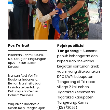
Pos Terkait
Pojokpublik.id
Tangerang
– Suasana
Pisahkan Rezim Hukum,
penuh kehangatan dan
MA: Kerugian Lingkungan
kepedulian mewarnai
Rp271 Triliun Bukan
kegiatan santunan anak
Korupsi
yatim yang dilaksanakan
Mantan Atlet Voli Tim
DPC KWRI Kabupaten
Nasional Indonesia,
Tangerang di Tri raksa
Berlian Marsheilla jadi
village 2 kelurahan
Inisiator terbentuknya
Perkumpulan Pelaku
Tigaraksa Kecamatan
Industri Wellness
Tigaraksa Kabupaten
Tangerang, Kamis
Wujudkan Indonesia
(12/3/2026)
Sehat, Relly Reagen Ajak