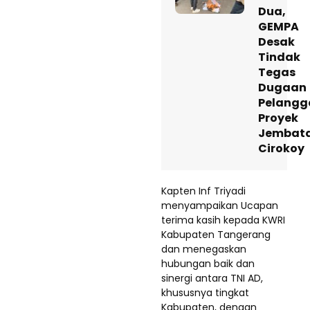
Dua,
GEMPA
Desak
Tindak
Tegas
Dugaan
Pelangg
Proyek
Jembat
Cirokoy
Kapten Inf Triyadi
menyampaikan Ucapan
terima kasih kepada KWRI
Kabupaten Tangerang
dan menegaskan
hubungan baik dan
sinergi antara TNI AD,
khususnya tingkat
Kabupaten, dengan