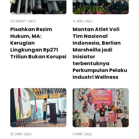
32 MENIT LALU
4 JAM LALU
Pisahkan Rezim
Mantan Atlet Voli
Hukum, MA:
Tim Nasional
Kerugian
Indonesia, Berlian
Lingkungan Rp271
Marsheilla jadi
Triliun Bukan Korupsi
Inisiator
terbentuknya
Perkumpulan Pelaku
Industri Wellness
13 JAM LALU
1 HARI LALU