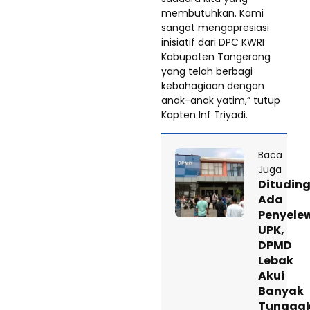
membutuhkan. Kami
sangat mengapresiasi
inisiatif dari DPC KWRI
Kabupaten Tangerang
yang telah berbagi
kebahagiaan dengan
anak-anak yatim,” tutup
Kapten Inf Triyadi.
Baca
Juga
Ditudin
Ada
Penyele
UPK,
DPMD
Lebak
Akui
Banyak
Tungga