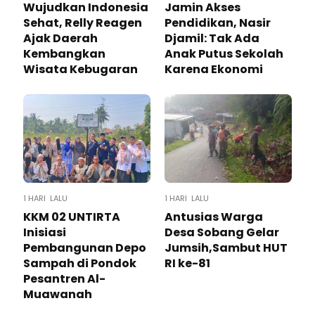
Wujudkan Indonesia
Jamin Akses
Sehat, Relly Reagen
Pendidikan, Nasir
Ajak Daerah
Djamil: Tak Ada
Kembangkan
Anak Putus Sekolah
Wisata Kebugaran
Karena Ekonomi
1 HARI LALU
1 HARI LALU
KKM 02 UNTIRTA
Antusias Warga
Inisiasi
Desa Sobang Gelar
Pembangunan Depo
Jumsih,Sambut HUT
Sampah di Pondok
RI ke-81
Pesantren Al-
Muawanah