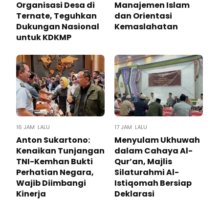
Organisasi Desa di
Manajemen Islam
Ternate, Teguhkan
dan Orientasi
Dukungan Nasional
Kemaslahatan
untuk KDKMP
16 JAM LALU
17 JAM LALU
Anton Sukartono:
Menyulam Ukhuwah
Kenaikan Tunjangan
dalam Cahaya Al-
TNI-Kemhan Bukti
Qur’an, Majlis
Perhatian Negara,
Silaturahmi Al-
Wajib Diimbangi
Istiqomah Bersiap
Kinerja
Deklarasi