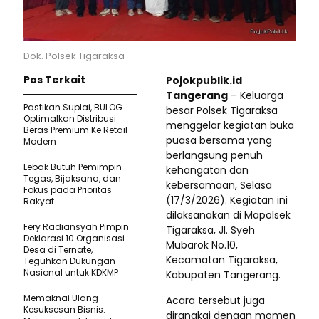
Dok. Polsek Tigaraksa
Pos Terkait
Pojokpublik.id
Tangerang
– Keluarga
Pastikan SupIai, BULOG
besar Polsek Tigaraksa
Optimalkan Distribusi
menggelar kegiatan buka
Beras Premium Ke Retail
puasa bersama yang
Modern
berlangsung penuh
Lebak Butuh Pemimpin
kehangatan dan
Tegas, Bijaksana, dan
kebersamaan, Selasa
Fokus pada Prioritas
(17/3/2026). Kegiatan ini
Rakyat
dilaksanakan di Mapolsek
Fery Radiansyah Pimpin
Tigaraksa, Jl. Syeh
Deklarasi 10 Organisasi
Mubarok No.10,
Desa di Ternate,
Kecamatan Tigaraksa,
Teguhkan Dukungan
Nasional untuk KDKMP
Kabupaten Tangerang.
Memaknai Ulang
Acara tersebut juga
Kesuksesan Bisnis:
dirangkai dengan momen