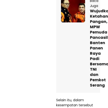
Baca
Juga
Wujudk
Ketaha
Pangan,
MPW
Pemuda
Pancasi
Banten
Panen
Raya
Padi
Bersam
TNI
dan
Pemkot
Serang
Selain itu, dalam
kesempatan tersebut