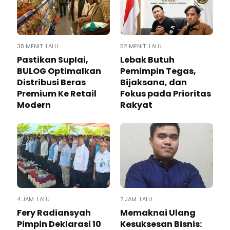
38 MENIT LALU
52 MENIT LALU
Pastikan SupIai,
Lebak Butuh
BULOG Optimalkan
Pemimpin Tegas,
Distribusi Beras
Bijaksana, dan
Premium Ke Retail
Fokus pada Prioritas
Modern
Rakyat
4 JAM LALU
7 JAM LALU
Fery Radiansyah
Memaknai Ulang
Pimpin Deklarasi 10
Kesuksesan Bisnis: