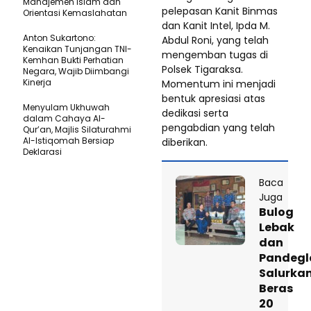
Manajemen Islam dan
pelepasan Kanit Binmas
Orientasi Kemaslahatan
dan Kanit Intel, Ipda M.
Anton Sukartono:
Abdul Roni, yang telah
Kenaikan Tunjangan TNI-
mengemban tugas di
Kemhan Bukti Perhatian
Polsek Tigaraksa.
Negara, Wajib Diimbangi
Kinerja
Momentum ini menjadi
bentuk apresiasi atas
Menyulam Ukhuwah
dedikasi serta
dalam Cahaya Al-
pengabdian yang telah
Qur’an, Majlis Silaturahmi
Al-Istiqomah Bersiap
diberikan.
Deklarasi
Baca
Juga
Bulog
Lebak
dan
Pandegl
Salurka
Beras
20