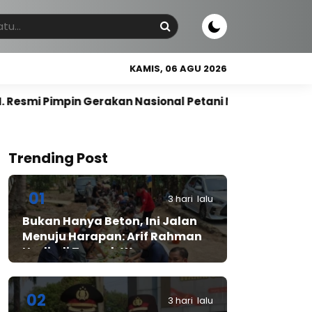
KAMIS, 06 AGU 2026
rakan Nasional Petani Nasdem
Gus Rozin Dapat Re
Trending Post
01
3 hari lalu
Bukan Hanya Beton, Ini Jalan
Menuju Harapan: Arif Rahman
Hadir di Tengah Warga
Cibadak
02
3 hari lalu