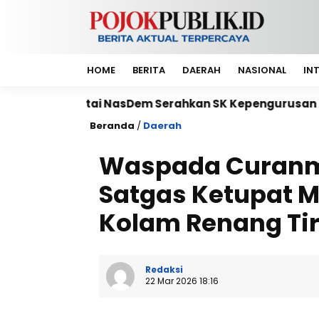
HOME
BERITA
DAERAH
NASIONAL
IN
 NasDem Serahkan SK Kepengurusan DPP Petani NasDem 
Beranda
/
Daerah
Waspada Curanmo
Satgas Ketupat 
Kolam Renang Tir
Redaksi
22 Mar 2026 18:16