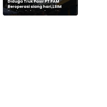
Diduga Truk Pasir PT PAM
Beroperasi siang hari,LSIM
Banten: Gubernur harus turun
tangan