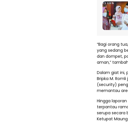
“Bagi orang tu
yang sedang be
dan dompet, pas
aman,” tambah
Dalam giat ini,
Bripka M. Roml
(security) peng
memantau area 
Hingga laporan 
terpantau ramai
serupa secara 
Ketupat Maung 