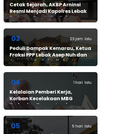
Cetak Sejarah, AKBP Arninsi
Resmi Menjadi Kapolres Lebak
Pertama Berstatus Polwan
03
23 jam lalu
Peduli Dampak Kemarau, Ketua
Fraksi PPP Lebak Asep Nuh dan
Anggota Fraksi Adiwinata
Kusuma Salurkan Bantuan Air
Bersih untuk Warga
Bintangresm
04
1 hari lalu
Kelalaian Pemberi Kerja,
Korban Kecelakaan MBG
Terbaring Tanpa Jaminan
05
5 hari lalu