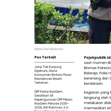
Aiptu Dwi Mulyono
Pos Terkait
Pojokpublik.i
saat momen lib
Janji Tak Kunjung
Binmas Polrest
Dipenuhi, Dana
Balaraja. Polis
Konsumen Bintaro Plaza
berenang dan 
Residences Masih
Tertahan
kendaraan.
DPP Partai NasDem
Kegiatan yang 
Serahkan SK
langsung oleh 
Kepengurusan DPP Petani
melakukan dial
NasDem Periode 2026–
2029, Arif Rahman, S.H.
memastikan sit