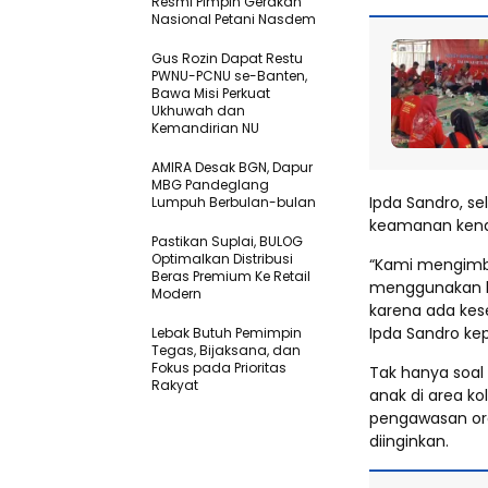
Resmi Pimpin Gerakan
Nasional Petani Nasdem
Gus Rozin Dapat Restu
PWNU-PCNU se-Banten,
Bawa Misi Perkuat
Ukhuwah dan
Kemandirian NU
AMIRA Desak BGN, Dapur
MBG Pandeglang
Ipda Sandro, s
Lumpuh Berbulan-bulan
keamanan kenda
Pastikan SupIai, BULOG
Optimalkan Distribusi
“Kami mengimba
Beras Premium Ke Retail
menggunakan ku
Modern
karena ada kese
Ipda Sandro ke
Lebak Butuh Pemimpin
Tegas, Bijaksana, dan
Fokus pada Prioritas
Tak hanya soal
Rakyat
anak di area k
pengawasan or
diinginkan.