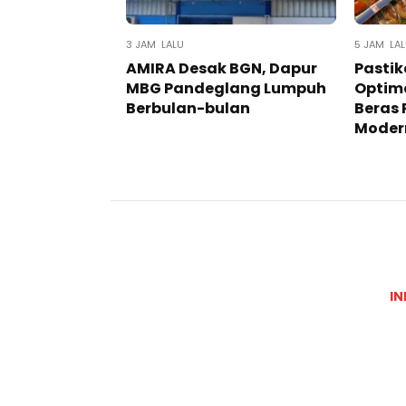
3 JAM LALU
5 JAM LA
AMIRA Desak BGN, Dapur
Pastik
MBG Pandeglang Lumpuh
Optima
Berbulan-bulan
Beras 
Moder
IN