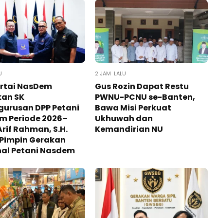
U
2 JAM LALU
artai NasDem
Gus Rozin Dapat Restu
kan SK
PWNU-PCNU se-Banten,
gurusan DPP Petani
Bawa Misi Perkuat
m Periode 2026–
Ukhuwah dan
Arif Rahman, S.H.
Kemandirian NU
 Pimpin Gerakan
nal Petani Nasdem