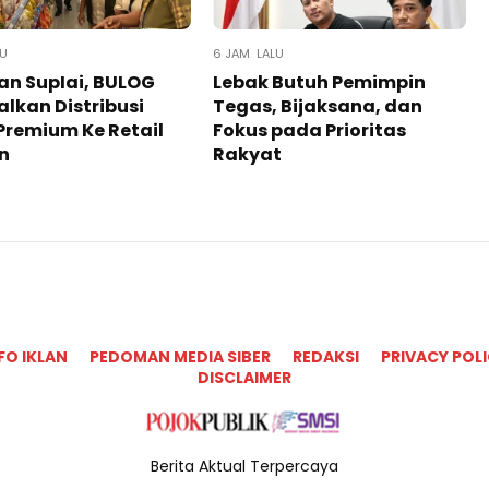
LU
6 JAM LALU
an SupIai, BULOG
Lebak Butuh Pemimpin
lkan Distribusi
Tegas, Bijaksana, dan
Premium Ke Retail
Fokus pada Prioritas
n
Rakyat
FO IKLAN
PEDOMAN MEDIA SIBER
REDAKSI
PRIVACY POL
DISCLAIMER
Berita Aktual Terpercaya