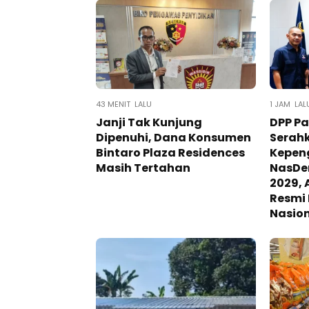
43 MENIT LALU
1 JAM LAL
Janji Tak Kunjung
DPP P
Dipenuhi, Dana Konsumen
Serah
Bintaro Plaza Residences
Kepen
Masih Tertahan
NasDe
2029, 
Resmi
Nasio