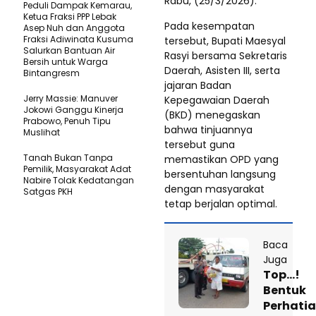
Rabu, (25/3/2026).
Peduli Dampak Kemarau,
Ketua Fraksi PPP Lebak
Pada kesempatan
Asep Nuh dan Anggota
Fraksi Adiwinata Kusuma
tersebut, Bupati Maesyal
Salurkan Bantuan Air
Rasyi bersama Sekretaris
Bersih untuk Warga
Daerah, Asisten III, serta
Bintangresm
jajaran Badan
Jerry Massie: Manuver
Kepegawaian Daerah
Jokowi Ganggu Kinerja
(BKD) menegaskan
Prabowo, Penuh Tipu
bahwa tinjuannya
Muslihat
tersebut guna
Tanah Bukan Tanpa
memastikan OPD yang
Pemilik, Masyarakat Adat
bersentuhan langsung
Nabire Tolak Kedatangan
dengan masyarakat
Satgas PKH
tetap berjalan optimal.
Baca
Juga
Top…!
Bentuk
Perhati