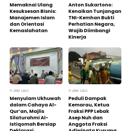
Memaknai Ulang
Anton Sukartono:
Kesuksesan Bisnis:
Kenaikan Tunjangan
Manajemen Islam
TNI-Kemhan Bukti
dan Orientasi
Perhatian Negara,
Kemaslahatan
Wajib Diimbangi
Kinerja
11 JAM LALU
11 JAM LALU
Menyulam Ukhuwah
Peduli Dampak
dalam Cahaya Al-
Kemarau, Ketua
Qur’an, Majlis
Fraksi PPP Lebak
Silaturahmi Al-
Asep Nuh dan
Istiqomah Bersiap
Anggota Fraksi
Deklarasi
Adiwinata Kusuma