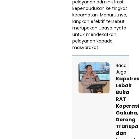
pelayanan administrasi
kependudukan ke tingkat
kecamatan. Menurutnya,
langkah efektif tersebut
merupakan upaya nyata
untuk mendekatkan
pelayanan kepada
masyarakat.
Baca
Juga
Kapolre
Lebak
Buka
RAT
Koperas
Gakuba,
Dorong
Transpa
dan