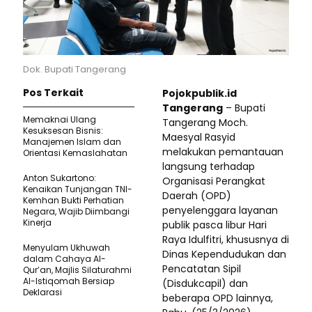
Dok. Bupati Tangerang
Pos Terkait
Pojokpublik.id
Tangerang
– Bupati
Memaknai Ulang
Tangerang Moch.
Kesuksesan Bisnis:
Maesyal Rasyid
Manajemen Islam dan
melakukan pemantauan
Orientasi Kemaslahatan
langsung terhadap
Anton Sukartono:
Organisasi Perangkat
Kenaikan Tunjangan TNI-
Daerah (OPD)
Kemhan Bukti Perhatian
penyelenggara layanan
Negara, Wajib Diimbangi
Kinerja
publik pasca libur Hari
Raya Idulfitri, khususnya di
Menyulam Ukhuwah
Dinas Kependudukan dan
dalam Cahaya Al-
Pencatatan Sipil
Qur’an, Majlis Silaturahmi
Al-Istiqomah Bersiap
(Disdukcapil) dan
Deklarasi
beberapa OPD lainnya,