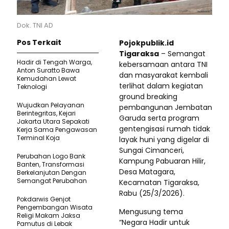
Dok. TNI AD
Pos Terkait
Pojokpublik.id
Tigaraksa
– Semangat
Hadir di Tengah Warga,
kebersamaan antara TNI
Anton Suratto Bawa
dan masyarakat kembali
Kemudahan Lewat
terlihat dalam kegiatan
Teknologi ​
ground breaking
Wujudkan Pelayanan
pembangunan Jembatan
Berintegritas, Kejari
Garuda serta program
Jakarta Utara Sepakati
gentengisasi rumah tidak
Kerja Sama Pengawasan
Terminal Koja
layak huni yang digelar di
Sungai Cimanceri,
Perubahan Logo Bank
Kampung Pabuaran Hilir,
Banten, Transformasi
Desa Matagara,
Berkelanjutan Dengan
Semangat Perubahan
Kecamatan Tigaraksa,
Rabu (25/3/2026).
Pokdarwis Genjot
Pengembangan Wisata
Mengusung tema
Religi Makam Jaksa
“Negara Hadir untuk
Pamutus di Lebak