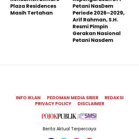
Plaza Residences
Petani NasDem
Masih Tertahan
Periode 2026–2029,
Arif Rahman, S.H.
Resmi Pimpin
Gerakan Nasional
Petani Nasdem
INFO IKLAN
PEDOMAN MEDIA SIBER
REDAKSI
PRIVACY POLICY
DISCLAIMER
Berita Aktual Terpercaya