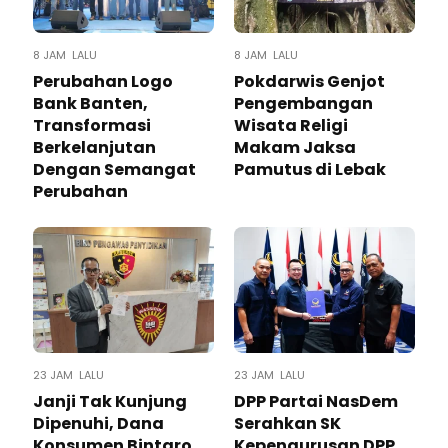
8 JAM LALU
8 JAM LALU
Perubahan Logo
Pokdarwis Genjot
Bank Banten,
Pengembangan
Transformasi
Wisata Religi
Berkelanjutan
Makam Jaksa
Dengan Semangat
Pamutus di Lebak
Perubahan
23 JAM LALU
23 JAM LALU
Janji Tak Kunjung
DPP Partai NasDem
Dipenuhi, Dana
Serahkan SK
Konsumen Bintaro
Kepengurusan DPP