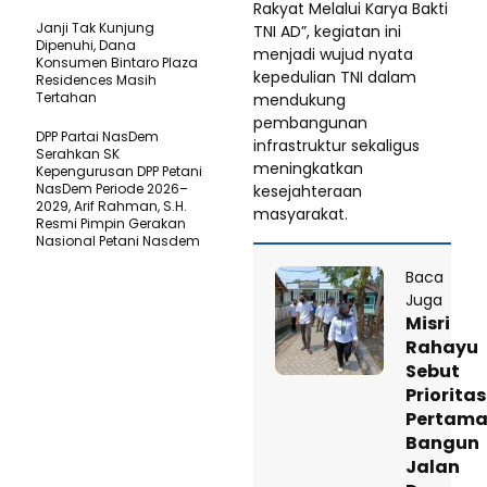
Rakyat Melalui Karya Bakti
Janji Tak Kunjung
TNI AD”, kegiatan ini
Dipenuhi, Dana
menjadi wujud nyata
Konsumen Bintaro Plaza
kepedulian TNI dalam
Residences Masih
Tertahan
mendukung
pembangunan
DPP Partai NasDem
infrastruktur sekaligus
Serahkan SK
meningkatkan
Kepengurusan DPP Petani
NasDem Periode 2026–
kesejahteraan
2029, Arif Rahman, S.H.
masyarakat.
Resmi Pimpin Gerakan
Nasional Petani Nasdem
Baca
Juga
Misri
Rahayu
Sebut
Prioritas
Pertam
Bangun
Jalan