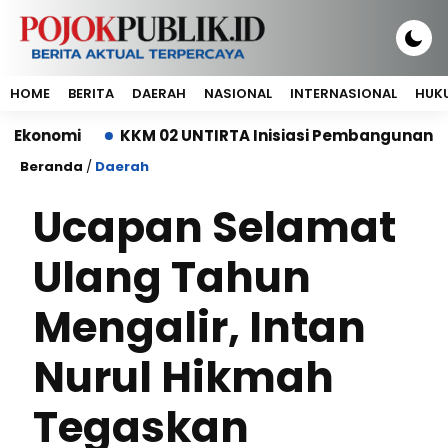
HOME
BERITA
DAERAH
NASIONAL
INTERNASIONAL
HUKU
mi
KKM 02 UNTIRTA Inisiasi Pembangunan Depo Sa
Beranda
/
Daerah
Ucapan Selamat
Ulang Tahun
Mengalir, Intan
Nurul Hikmah
Tegaskan