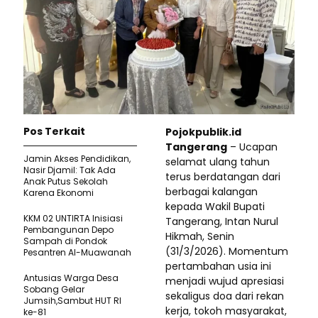
Pos Terkait
Pojokpublik.id
Tangerang
– Ucapan
Jamin Akses Pendidikan,
selamat ulang tahun
Nasir Djamil: Tak Ada
terus berdatangan dari
Anak Putus Sekolah
berbagai kalangan
Karena Ekonomi
kepada Wakil Bupati
KKM 02 UNTIRTA Inisiasi
Tangerang, Intan Nurul
Pembangunan Depo
Hikmah, Senin
Sampah di Pondok
(31/3/2026). Momentum
Pesantren Al-Muawanah
pertambahan usia ini
Antusias Warga Desa
menjadi wujud apresiasi
Sobang Gelar
sekaligus doa dari rekan
Jumsih,Sambut HUT RI
kerja, tokoh masyarakat,
ke-81