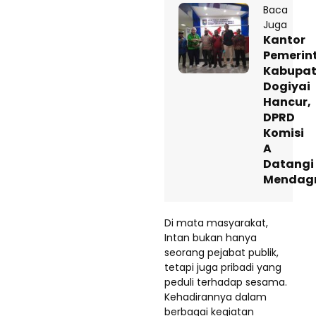
Baca
Juga
Kantor
Pemerin
Kabupa
Dogiyai
Hancur,
DPRD
Komisi
A
Datangi
Mendagr
Di mata masyarakat,
Intan bukan hanya
seorang pejabat publik,
tetapi juga pribadi yang
peduli terhadap sesama.
Kehadirannya dalam
berbagai kegiatan