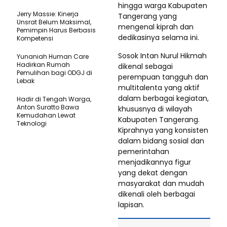
hingga warga Kabupaten
Jerry Massie: Kinerja
Tangerang yang
Unsrat Belum Maksimal,
mengenal kiprah dan
Pemimpin Harus Berbasis
dedikasinya selama ini.
Kompetensi
Sosok Intan Nurul Hikmah
Yunaniah Human Care
Hadirkan Rumah
dikenal sebagai
Pemulihan bagi ODGJ di
perempuan tangguh dan
Lebak
multitalenta yang aktif
dalam berbagai kegiatan,
Hadir di Tengah Warga,
Anton Suratto Bawa
khususnya di wilayah
Kemudahan Lewat
Kabupaten Tangerang.
Teknologi ​
Kiprahnya yang konsisten
dalam bidang sosial dan
pemerintahan
menjadikannya figur
yang dekat dengan
masyarakat dan mudah
dikenali oleh berbagai
lapisan.