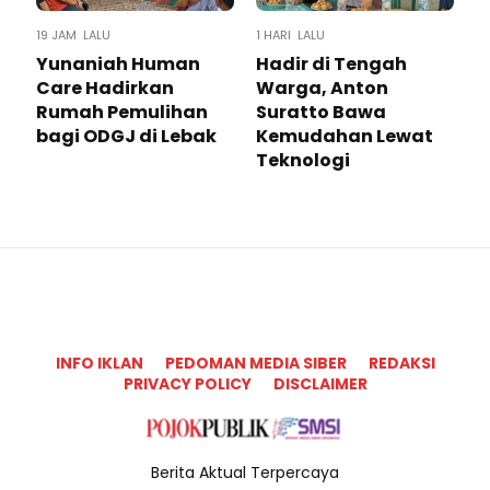
19 JAM LALU
1 HARI LALU
Yunaniah Human
Hadir di Tengah
Care Hadirkan
Warga, Anton
Rumah Pemulihan
Suratto Bawa
bagi ODGJ di Lebak
Kemudahan Lewat
Teknologi ​
INFO IKLAN
PEDOMAN MEDIA SIBER
REDAKSI
PRIVACY POLICY
DISCLAIMER
Berita Aktual Terpercaya