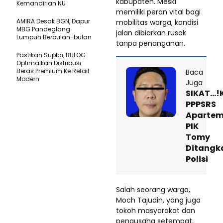
kabupaten. Meski
Kemandirian NU
memiliki peran vital bagi
AMIRA Desak BGN, Dapur
mobilitas warga, kondisi
MBG Pandeglang
jalan dibiarkan rusak
Lumpuh Berbulan-bulan
tanpa penanganan.
Pastikan SupIai, BULOG
Optimalkan Distribusi
Beras Premium Ke Retail
Baca
Modern
Juga
SIKAT…!
PPPSRS
Apartem
PIK
Tomy
Ditangk
Polisi
Salah seorang warga,
Moch Tajudin, yang juga
tokoh masyarakat dan
pengusaha setempat,