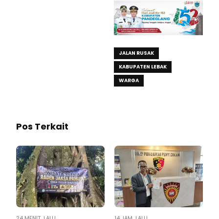
JALAN RUSAK
KABUPATEN LEBAK
WARGA
Pos Terkait
24 MENIT LALU
14 JAM LALU