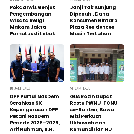
Pokdarwis Genjot
Janji Tak Kunjung
Pengembangan
Dipenuhi, Dana
Wisata Religi
Konsumen Bintaro
Makam Jaksa
Plaza Residences
Pamutus di Lebak
Masih Tertahan
15 JAM LALU
16 JAM LALU
DPP Partai NasDem
Gus Rozin Dapat
Serahkan SK
Restu PWNU-PCNU
Kepengurusan DPP
se-Banten, Bawa
Petani NasDem
Misi Perkuat
Periode 2026–2029,
Ukhuwah dan
Arif Rahman, S.H.
Kemandirian NU