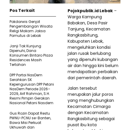
Pos Terkait
Pojokpublik.id Lebak
–
Warga Kampung
Pokdarwis Genjot
Babakan, Desa Pasir
Pengembangan Wisata
Tanjung, Kecamatan
Religi Makam Jaksa
Rangkasbitung,
Pamutus di Lebak
Kabupaten Lebak,
Janji Tak Kunjung
mengeluhkan kondisi
Dipenuhi, Dana
jalan rusak berlubang
Konsumen Bintaro Plaza
yang dipenuhi kubangan
Residences Masih
Tertahan
air dan hingga kini belum
mendapatkan perbaikan
DPP Partai NasDem
dari pemerintah daerah.
Serahkan SK
Kepengurusan DPP Petani
Jalan tersebut
NasDem Periode 2026–
2029, Arif Rahman, S.H.
merupakan jalur poros
Resmi Pimpin Gerakan
yang menghubungkan
Nasional Petani Nasdem
Kecamatan Cimarga
dengan Kecamatan
Gus Rozin Dapat Restu
PWNU-PCNU se-Banten,
Rangkasbitung sebagai
Bawa Misi Perkuat
pusat ibu kota
Ukhuwah dan