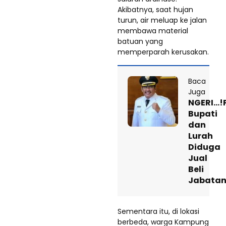
Akibatnya, saat hujan
turun, air meluap ke jalan
membawa material
batuan yang
memperparah kerusakan.
Baca
Juga
NGERI…!P
Bupati
dan
Lurah
Diduga
Jual
Beli
Jabata
Sementara itu, di lokasi
berbeda, warga Kampung