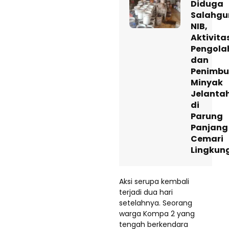
Diduga
Salahg
NIB,
Aktivita
Pengola
dan
Penimb
Minyak
Jelanta
di
Parung
Panjang
Cemari
Lingkun
Aksi serupa kembali
terjadi dua hari
setelahnya. Seorang
warga Kompa 2 yang
tengah berkendara