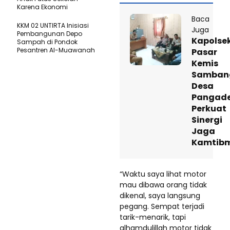
Karena Ekonomi
Baca
KKM 02 UNTIRTA Inisiasi
Juga
Pembangunan Depo
Kapolse
Sampah di Pondok
Pesantren Al-Muawanah
Pasar
Kemis
Samban
Desa
Pangad
Perkuat
Sinergi
Jaga
Kamtib
“Waktu saya lihat motor
mau dibawa orang tidak
dikenal, saya langsung
pegang. Sempat terjadi
tarik-menarik, tapi
alhamdulillah motor tidak