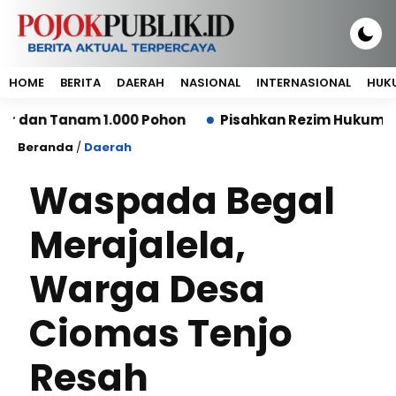
HOME
BERITA
DAERAH
NASIONAL
INTERNASIONAL
HUKU
anam 1.000 Pohon
Pisahkan Rezim Hukum, MA: Kerug
Beranda
/
Daerah
Waspada Begal
Merajalela,
Warga Desa
Ciomas Tenjo
Resah