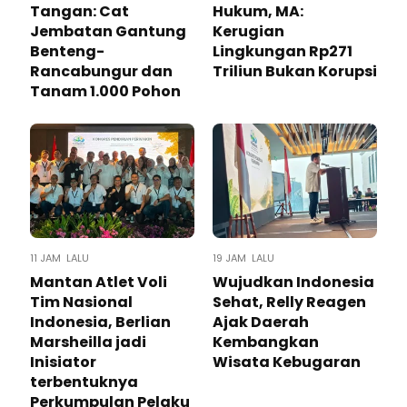
Tangan: Cat
Hukum, MA:
Jembatan Gantung
Kerugian
Benteng-
Lingkungan Rp271
Rancabungur dan
Triliun Bukan Korupsi
Tanam 1.000 Pohon
11 JAM LALU
19 JAM LALU
Mantan Atlet Voli
Wujudkan Indonesia
Tim Nasional
Sehat, Relly Reagen
Indonesia, Berlian
Ajak Daerah
Marsheilla jadi
Kembangkan
Inisiator
Wisata Kebugaran
terbentuknya
Perkumpulan Pelaku