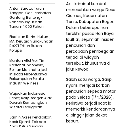
Aksi kriminal kembali
Anton Suratto Turun
meresahkan warga Desa
Tangan: Cat Jembatan
Ciomas, Kecamatan
Gantung Benteng-
Tenjo, Kabupaten Bogor.
Rancabungur dan
Tanam 1.000 Pohon
Dalam beberapa hari
terakhir pasca Hari Raya
Pisahkan Rezim Hukum,
Idulfitri, sejumlah insiden
MA: Kerugian Lingkungan
pencurian dan
Rp271 Triliun Bukan
Korupsi
percobaan pembegalan
terjadi di wilayah
Mantan Atlet Voli Tim
tersebut, khususnya di
Nasional Indonesia,
jalur Rewod.
Berlian Marsheilla jadi
Inisiator terbentuknya
Perkumpulan Pelaku
Salah satu warga, Sarip,
Industri Wellness
nyaris menjadi korban
pencurian sepeda motor
Wujudkan Indonesia
pada Selasa (1/4/2026).
Sehat, Relly Reagen Ajak
Daerah Kembangkan
Peristiwa terjadi saat ia
Wisata Kebugaran
memarkir kendaraannya
di pinggir jalan dekat
Jamin Akses Pendidikan,
kebun.
Nasir Djamil: Tak Ada
Anak Putus Sekolah