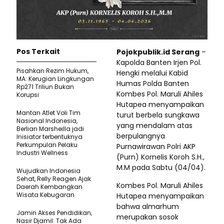
Pos Terkait
Pojokpublik.id Serang
–
Kapolda Banten Irjen Pol.
Pisahkan Rezim Hukum,
Hengki melalui Kabid
MA: Kerugian Lingkungan
Humas Polda Banten
Rp271 Triliun Bukan
Kombes Pol. Maruli Ahiles
Korupsi
Hutapea menyampaikan
Mantan Atlet Voli Tim
turut berbela sungkawa
Nasional Indonesia,
yang mendalam atas
Berlian Marsheilla jadi
berpulangnya
Inisiator terbentuknya
Perkumpulan Pelaku
Purnawirawan Polri AKP
Industri Wellness
(Purn) Kornelis Koroh S.H.,
M.M pada Sabtu (04/04).
Wujudkan Indonesia
Sehat, Relly Reagen Ajak
Kombes Pol. Maruli Ahiles
Daerah Kembangkan
Wisata Kebugaran
Hutapea menyampaikan
bahwa almarhum
Jamin Akses Pendidikan,
merupakan sosok
Nasir Djamil: Tak Ada