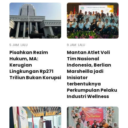
5 JAM LALU
9 JAM LALU
Pisahkan Rezim
Mantan Atlet Voli
Hukum, MA:
Tim Nasional
Kerugian
Indonesia, Berlian
Lingkungan Rp271
Marsheilla jadi
Triliun Bukan Korupsi
Inisiator
terbentuknya
Perkumpulan Pelaku
Industri Wellness