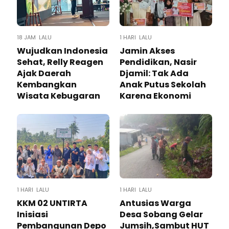
18 JAM LALU
1 HARI LALU
Wujudkan Indonesia
Jamin Akses
Sehat, Relly Reagen
Pendidikan, Nasir
Ajak Daerah
Djamil: Tak Ada
Kembangkan
Anak Putus Sekolah
Wisata Kebugaran
Karena Ekonomi
1 HARI LALU
1 HARI LALU
KKM 02 UNTIRTA
Antusias Warga
Inisiasi
Desa Sobang Gelar
Pembangunan Depo
Jumsih,Sambut HUT