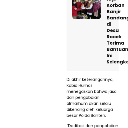
Korban
Banjir
Bandan
di
Desa
Rocek
Terima
Bantuan
Ini
Selengk
Di akhir keterangannya,
Kabid Humas
menegaskan bahwa jasa
dan pengabdian
almarhum akan selalu
dikenang oleh keluarga
besar Polda Banten.
“Dedikasi dan pengabdian