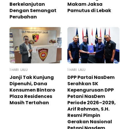
Berkelanjutan
Makam Jaksa
Dengan Semangat
Pamutus di Lebak
Perubahan
1 HARI LALU
1 HARI LALU
Janji Tak Kunjung
DPP Partai NasDem
Dipenuhi, Dana
Serahkan SK
Konsumen Bintaro
Kepengurusan DPP
Plaza Residences
Petani NasDem
Masih Tertahan
Periode 2026–2029,
Arif Rahman, S.H.
Resmi Pimpin
Gerakan Nasional
Petani Nasdem