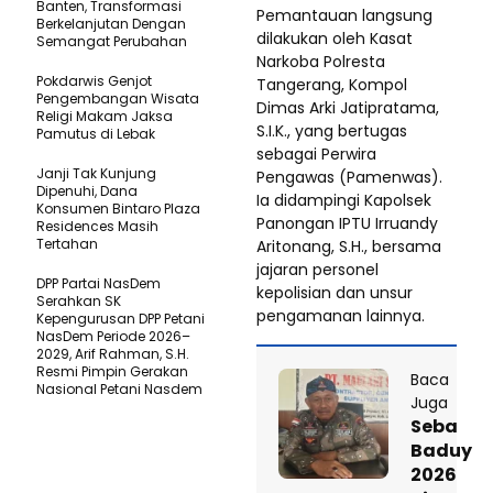
Banten, Transformasi
Pemantauan langsung
Berkelanjutan Dengan
dilakukan oleh Kasat
Semangat Perubahan
Narkoba Polresta
Pokdarwis Genjot
Tangerang, Kompol
Pengembangan Wisata
Dimas Arki Jatipratama,
Religi Makam Jaksa
S.I.K., yang bertugas
Pamutus di Lebak
sebagai Perwira
Janji Tak Kunjung
Pengawas (Pamenwas).
Dipenuhi, Dana
Ia didampingi Kapolsek
Konsumen Bintaro Plaza
Panongan IPTU Irruandy
Residences Masih
Tertahan
Aritonang, S.H., bersama
jajaran personel
DPP Partai NasDem
kepolisian dan unsur
Serahkan SK
pengamanan lainnya.
Kepengurusan DPP Petani
NasDem Periode 2026–
2029, Arif Rahman, S.H.
Resmi Pimpin Gerakan
Baca
Nasional Petani Nasdem
Juga
Seba
Baduy
2026