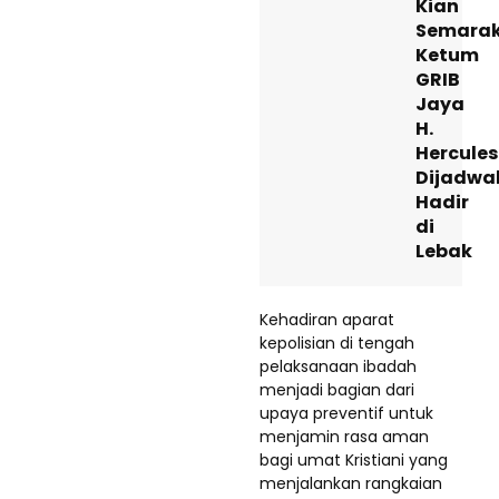
Kian
Semarak
Ketum
GRIB
Jaya
H.
Hercules
Dijadwa
Hadir
di
Lebak
Kehadiran aparat
kepolisian di tengah
pelaksanaan ibadah
menjadi bagian dari
upaya preventif untuk
menjamin rasa aman
bagi umat Kristiani yang
menjalankan rangkaian