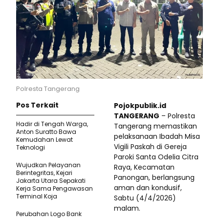
Polresta Tangerang
Pos Terkait
Pojokpublik.id
TANGERANG
– Polresta
Hadir di Tengah Warga,
Tangerang memastikan
Anton Suratto Bawa
pelaksanaan Ibadah Misa
Kemudahan Lewat
Vigili Paskah di Gereja
Teknologi ​
Paroki Santa Odelia Citra
Wujudkan Pelayanan
Raya, Kecamatan
Berintegritas, Kejari
Panongan, berlangsung
Jakarta Utara Sepakati
aman dan kondusif,
Kerja Sama Pengawasan
Terminal Koja
Sabtu (4/4/2026)
malam.
Perubahan Logo Bank