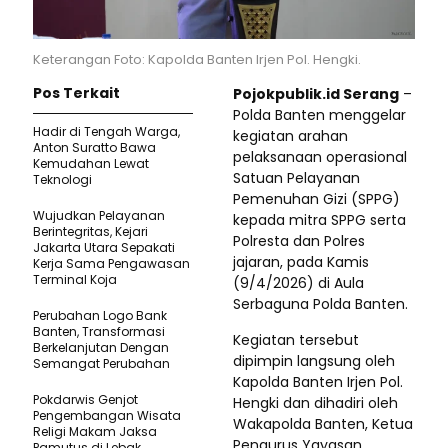
Keterangan Foto: Kapolda Banten Irjen Pol. Hengki.
Pos Terkait
Pojokpublik.id Serang
–
Polda Banten menggelar
Hadir di Tengah Warga,
kegiatan arahan
Anton Suratto Bawa
pelaksanaan operasional
Kemudahan Lewat
Satuan Pelayanan
Teknologi ​
Pemenuhan Gizi (SPPG)
Wujudkan Pelayanan
kepada mitra SPPG serta
Berintegritas, Kejari
Polresta dan Polres
Jakarta Utara Sepakati
jajaran, pada Kamis
Kerja Sama Pengawasan
Terminal Koja
(9/4/2026) di Aula
Serbaguna Polda Banten.
Perubahan Logo Bank
Banten, Transformasi
Kegiatan tersebut
Berkelanjutan Dengan
dipimpin langsung oleh
Semangat Perubahan
Kapolda Banten Irjen Pol.
Pokdarwis Genjot
Hengki dan dihadiri oleh
Pengembangan Wisata
Wakapolda Banten, Ketua
Religi Makam Jaksa
Pengurus Yayasan
Pamutus di Lebak