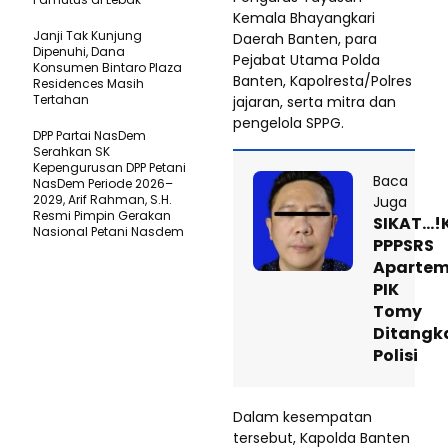
Kemala Bhayangkari
Janji Tak Kunjung
Daerah Banten, para
Dipenuhi, Dana
Pejabat Utama Polda
Konsumen Bintaro Plaza
Banten, Kapolresta/Polres
Residences Masih
Tertahan
jajaran, serta mitra dan
pengelola SPPG.
DPP Partai NasDem
Serahkan SK
Kepengurusan DPP Petani
Baca
NasDem Periode 2026–
2029, Arif Rahman, S.H.
Juga
Resmi Pimpin Gerakan
SIKAT…!
Nasional Petani Nasdem
PPPSRS
Apartem
PIK
Tomy
Ditangk
Polisi
Dalam kesempatan
tersebut, Kapolda Banten