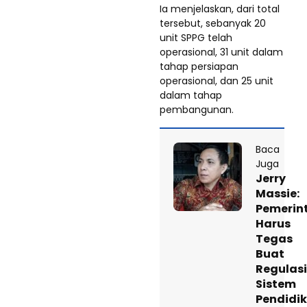
Ia menjelaskan, dari total
tersebut, sebanyak 20
unit SPPG telah
operasional, 31 unit dalam
tahap persiapan
operasional, dan 25 unit
dalam tahap
pembangunan.
Baca
Juga
Jerry
Massie:
‎Pemerin
Harus
Tegas
Buat
Regulasi
Sistem
Pendidi