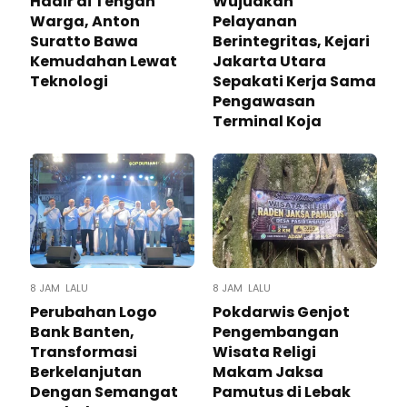
Hadir di Tengah
Wujudkan
Warga, Anton
Pelayanan
Suratto Bawa
Berintegritas, Kejari
Kemudahan Lewat
Jakarta Utara
Teknologi ​
Sepakati Kerja Sama
Pengawasan
Terminal Koja
8 JAM LALU
8 JAM LALU
Perubahan Logo
Pokdarwis Genjot
Bank Banten,
Pengembangan
Transformasi
Wisata Religi
Berkelanjutan
Makam Jaksa
Dengan Semangat
Pamutus di Lebak