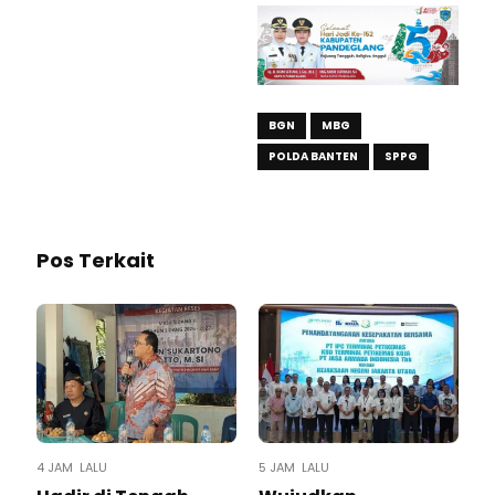
BGN
MBG
POLDA BANTEN
SPPG
Pos Terkait
4 JAM LALU
5 JAM LALU