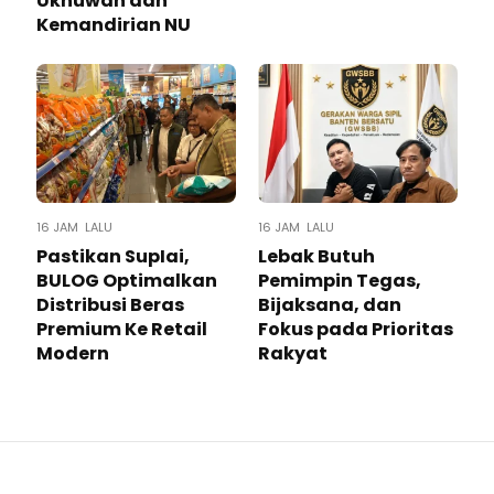
Ukhuwah dan
Kemandirian NU
16 JAM LALU
16 JAM LALU
Pastikan SupIai,
Lebak Butuh
BULOG Optimalkan
Pemimpin Tegas,
Distribusi Beras
Bijaksana, dan
Premium Ke Retail
Fokus pada Prioritas
Modern
Rakyat