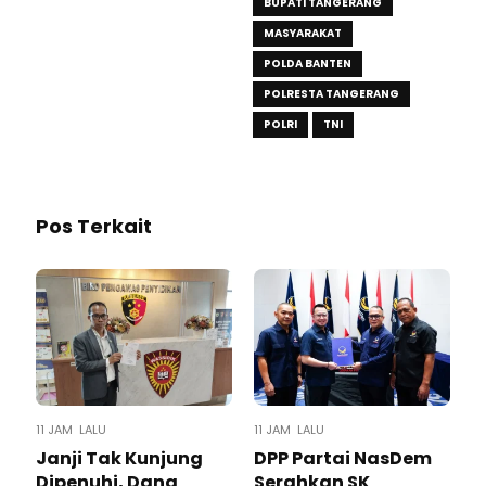
BUPATI TANGERANG
MASYARAKAT
POLDA BANTEN
POLRESTA TANGERANG
POLRI
TNI
Pos Terkait
11 JAM LALU
11 JAM LALU
Janji Tak Kunjung
DPP Partai NasDem
Dipenuhi, Dana
Serahkan SK