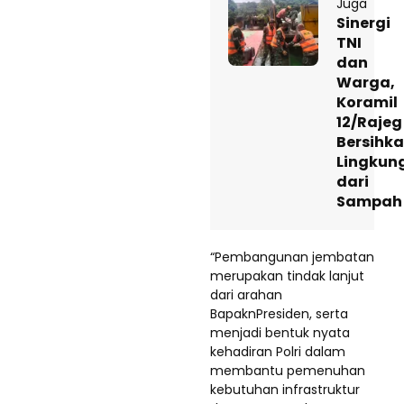
Juga
Sinergi
TNI
dan
Warga,
Koramil
12/Rajeg
Bersihk
Lingkun
dari
Sampah
“Pembangunan jembatan
merupakan tindak lanjut
dari arahan
BapaknPresiden, serta
menjadi bentuk nyata
kehadiran Polri dalam
membantu pemenuhan
kebutuhan infrastruktur