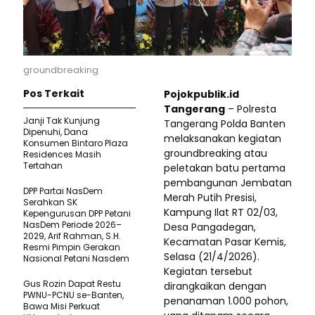
groundbreaking
Pos Terkait
Pojokpublik.id
Tangerang
– Polresta
Janji Tak Kunjung
Tangerang Polda Banten
Dipenuhi, Dana
melaksanakan kegiatan
Konsumen Bintaro Plaza
groundbreaking atau
Residences Masih
Tertahan
peletakan batu pertama
pembangunan Jembatan
DPP Partai NasDem
Merah Putih Presisi,
Serahkan SK
Kampung Ilat RT 02/03,
Kepengurusan DPP Petani
NasDem Periode 2026–
Desa Pangadegan,
2029, Arif Rahman, S.H.
Kecamatan Pasar Kemis,
Resmi Pimpin Gerakan
Selasa (21/4/2026).
Nasional Petani Nasdem
Kegiatan tersebut
Gus Rozin Dapat Restu
dirangkaikan dengan
PWNU-PCNU se-Banten,
penanaman 1.000 pohon,
Bawa Misi Perkuat