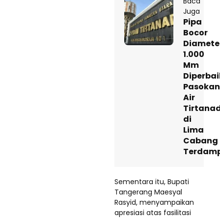
Baca
Juga
Pipa
Bocor
Diamete
1.000
Mm
Diperbai
Pasokan
Air
Tirtanad
di
Lima
Cabang
Terdam
Sementara itu, Bupati
Tangerang Maesyal
Rasyid, menyampaikan
apresiasi atas fasilitasi