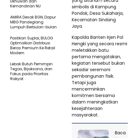
yang ditanam secara
Ukhuwah dan
Kemandirian NU
simbolis di Kampung
Pondok, Desa Sukaharja,
AMIRA Desak BGN, Dapur
Kecamatan Sindang
MBG Pandeglang
Jaya.
Lumpuh Berbulan-bulan
Kapolda Banten Irjen Pol
Pastikan SupIai, BULOG
Optimalkan Distribusi
Hengki yang secara resmi
Beras Premium Ke Retail
meletakkan batu
Modern
pertama mengatakan,
kegiatan tersebut bukan
Lebak Butuh Pemimpin
Tegas, Bijaksana, dan
sekadar seremoni
Fokus pada Prioritas
pembangunan fisik.
Rakyat
Tetapi juga
mencerminkan
komitmen bersama
dalam meningkatkan
kesejahteraan
masyarakat.
Baca