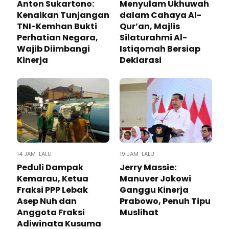
Anton Sukartono:
Menyulam Ukhuwah
Kenaikan Tunjangan
dalam Cahaya Al-
TNI-Kemhan Bukti
Qur’an, Majlis
Perhatian Negara,
Silaturahmi Al-
Wajib Diimbangi
Istiqomah Bersiap
Kinerja
Deklarasi
14 JAM LALU
19 JAM LALU
Peduli Dampak
Jerry Massie:
Kemarau, Ketua
Manuver Jokowi
Fraksi PPP Lebak
Ganggu Kinerja
Asep Nuh dan
Prabowo, Penuh Tipu
Anggota Fraksi
Muslihat
Adiwinata Kusuma