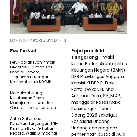
Dok.Wakil Ketua BAKN DPR RI
Pos Terkait
Pojokpublik.id
Tangerang
– Wakil
Fery Radiansyah Pimpin
Ketua Badan Akuntabilitas
Deklarasi 10 Organisasi
Keuangan Negara (BAKN)
Desa di Ternate,
DPR RI sekaligus Anggota
Teguhkan Dukungan
Nasional untuk KDKMP
Komisi XI DPR RI Fraksi
Partai Golkar, H. Andi
Memaknai Ulang
Achmad Dara, S.E.,M.AP,
Kesuksesan Bisnis:
menggelar Reses Masa
Manajemen Islam dan
Orientasi Kemaslahatan
Persidangan Tahun
Sidang 2026 sekaligus
Anton Sukartono:
Sosialisasi Undang-
Kenaikan Tunjangan TNI-
Undang dan program
Kemhan Bukti Perhatian
Negara, Wajib Diimbangi
pemerintah pusat di Aula