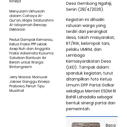
Kinerja
Desa Gembong Ngahiji,
Senin (28/4/2026).
Menyulam Ukhuwah
dalam Cahaya Al-
Kegiatan ini dihadiri
Qur’an, Majlis Silaturahmi
Al-Istiqomah Bersiap
ratusan warga yang
Deklarasi
terdiri dari perangkat
desa, tokoh masyarakat,
Peduli Dampak Kemarau,
RT/RW, kelompok tani,
Ketua Fraksi PPP Lebak
Asep Nuh dan Anggota
pelaku UMKM, dan
Fraksi Adiwinata Kusuma
Lembaga
Salurkan Bantuan Air
Kemasyarakatan Desa
Bersih untuk Warga
Bintangresm
(LKD). Tampak dalam
spanduk kegiatan, turut
Jerry Massie: Manuver
ditampilkan foto Ketua
Jokowi Ganggu Kinerja
Umum DPP Partai Golkar
Prabowo, Penuh Tipu
Muslihat
sekaligus Menteri ESDM RI
Bahlil Lahadalia sebagai
bentuk sinergi partai dan
pemerintah.
Baca