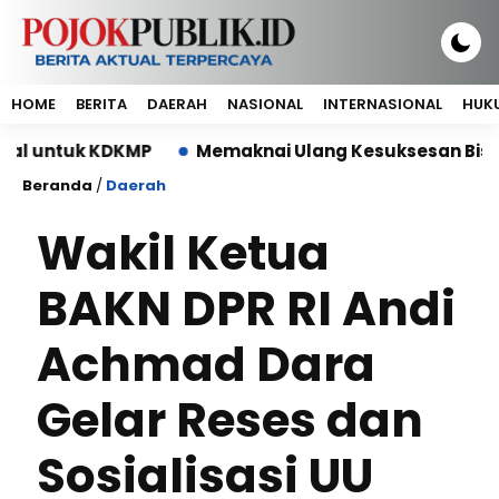
HOME
BERITA
DAERAH
NASIONAL
INTERNASIONAL
HUKU
uk KDKMP
Memaknai Ulang Kesuksesan Bisnis: Manaj
Beranda
/
Daerah
Wakil Ketua
BAKN DPR RI Andi
Achmad Dara
Gelar Reses dan
Sosialisasi UU