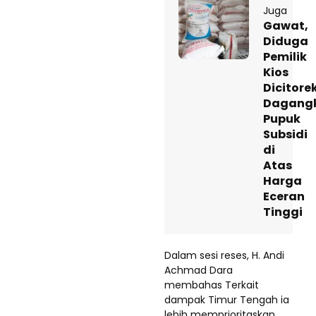
Juga
Gawat,
Diduga
Pemilik
Kios
Dicitore
Dagang
Pupuk
Subsidi
di
Atas
Harga
Eceran
Tinggi
Dalam sesi reses, H. Andi
Achmad Dara
membahas Terkait
dampak Timur Tengah ia
lebih memprioritaskan