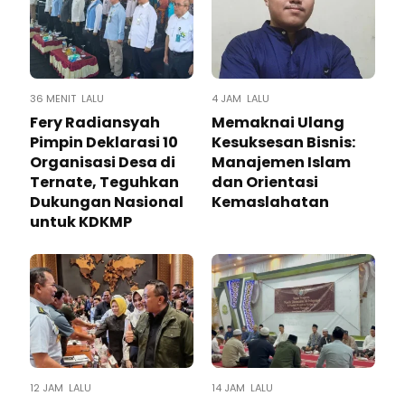
36 MENIT LALU
4 JAM LALU
Fery Radiansyah
Memaknai Ulang
Pimpin Deklarasi 10
Kesuksesan Bisnis:
Organisasi Desa di
Manajemen Islam
Ternate, Teguhkan
dan Orientasi
Dukungan Nasional
Kemaslahatan
untuk KDKMP
12 JAM LALU
14 JAM LALU