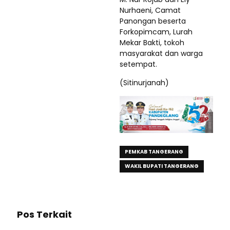
Nurhaeni, Camat
Panongan beserta
Forkopimcam, Lurah
Mekar Bakti, tokoh
masyarakat dan warga
setempat.
(Sitinurjanah)
PEMKAB TANGERANG
WAKIL BUPATI TANGERANG
Pos Terkait