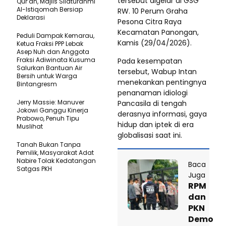
tersebut digelar di GSG
Qur’an, Majlis Silaturahmi
Al-Istiqomah Bersiap
RW. 10 Perum Graha
Deklarasi
Pesona Citra Raya
Kecamatan Panongan,
Peduli Dampak Kemarau,
Kamis (29/04/2026).
Ketua Fraksi PPP Lebak
Asep Nuh dan Anggota
Fraksi Adiwinata Kusuma
Pada kesempatan
Salurkan Bantuan Air
tersebut, Wabup Intan
Bersih untuk Warga
menekankan pentingnya
Bintangresm
penanaman idiologi
Jerry Massie: Manuver
Pancasila di tengah
Jokowi Ganggu Kinerja
derasnya informasi, gaya
Prabowo, Penuh Tipu
hidup dan iptek di era
Muslihat
globalisasi saat ini.
Tanah Bukan Tanpa
Pemilik, Masyarakat Adat
Nabire Tolak Kedatangan
Baca
Satgas PKH
Juga
RPM
dan
PKN
Demo