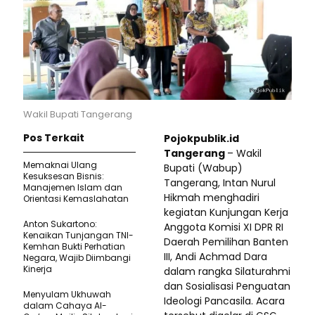
Wakil Bupati Tangerang
Pos Terkait
Pojokpublik.id
Tangerang
– Wakil
Memaknai Ulang
Bupati (Wabup)
Kesuksesan Bisnis:
Tangerang, Intan Nurul
Manajemen Islam dan
Hikmah menghadiri
Orientasi Kemaslahatan
kegiatan Kunjungan Kerja
Anton Sukartono:
Anggota Komisi XI DPR RI
Kenaikan Tunjangan TNI-
Daerah Pemilihan Banten
Kemhan Bukti Perhatian
III, Andi Achmad Dara
Negara, Wajib Diimbangi
Kinerja
dalam rangka Silaturahmi
dan Sosialisasi Penguatan
Menyulam Ukhuwah
Ideologi Pancasila. Acara
dalam Cahaya Al-