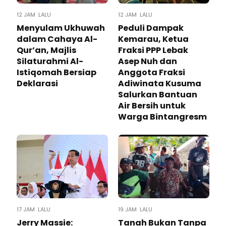
12 JAM LALU
12 JAM LALU
Menyulam Ukhuwah
Peduli Dampak
dalam Cahaya Al-
Kemarau, Ketua
Qur’an, Majlis
Fraksi PPP Lebak
Silaturahmi Al-
Asep Nuh dan
Istiqomah Bersiap
Anggota Fraksi
Deklarasi
Adiwinata Kusuma
Salurkan Bantuan
Air Bersih untuk
Warga Bintangresm
17 JAM LALU
19 JAM LALU
Jerry Massie:
Tanah Bukan Tanpa