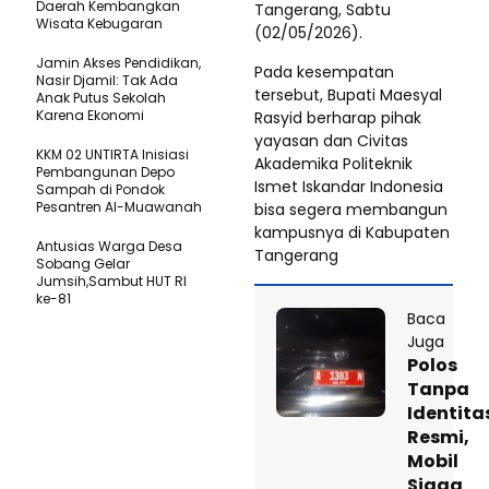
Daerah Kembangkan
Tangerang, Sabtu
Wisata Kebugaran
(02/05/2026).
Jamin Akses Pendidikan,
Pada kesempatan
Nasir Djamil: Tak Ada
tersebut, Bupati Maesyal
Anak Putus Sekolah
Karena Ekonomi
Rasyid berharap pihak
yayasan dan Civitas
KKM 02 UNTIRTA Inisiasi
Akademika Politeknik
Pembangunan Depo
Ismet Iskandar Indonesia
Sampah di Pondok
Pesantren Al-Muawanah
bisa segera membangun
kampusnya di Kabupaten
Antusias Warga Desa
Tangerang
Sobang Gelar
Jumsih,Sambut HUT RI
ke-81
Baca
Juga
Polos
Tanpa
Identita
Resmi,
Mobil
Siaga