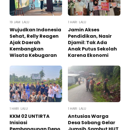
19 JAM LALU
1 HARI LALU
Wujudkan Indonesia
Jamin Akses
Sehat, Relly Reagen
Pendidikan, Nasir
Ajak Daerah
Djamil: Tak Ada
Kembangkan
Anak Putus Sekolah
Wisata Kebugaran
Karena Ekonomi
1 HARI LALU
1 HARI LALU
KKM 02 UNTIRTA
Antusias Warga
Inisiasi
Desa Sobang Gelar
Pembangunan Depo
Jumsih,Sambut HUT