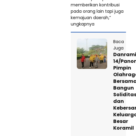
memberikan kontribusi
pada orang lain tapi juga
kemajuan daerah,”
ungkapnya
Baca
Juga
Danrami
14/Pano
Pimpin
Olahrag
Bersama
Bangun
Solidita
dan
Kebers
Keluarg
Besar
Koramil