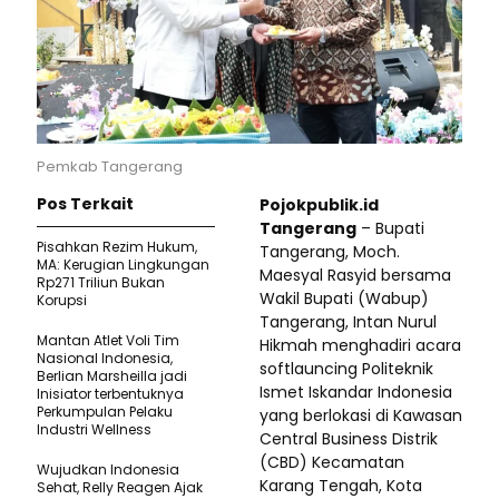
Pemkab Tangerang
Pos Terkait
Pojokpublik.id
Tangerang
– Bupati
Pisahkan Rezim Hukum,
Tangerang, Moch.
MA: Kerugian Lingkungan
Maesyal Rasyid bersama
Rp271 Triliun Bukan
Wakil Bupati (Wabup)
Korupsi
Tangerang, Intan Nurul
Mantan Atlet Voli Tim
Hikmah menghadiri acara
Nasional Indonesia,
softlauncing Politeknik
Berlian Marsheilla jadi
Ismet Iskandar Indonesia
Inisiator terbentuknya
Perkumpulan Pelaku
yang berlokasi di Kawasan
Industri Wellness
Central Business Distrik
(CBD) Kecamatan
Wujudkan Indonesia
Karang Tengah, Kota
Sehat, Relly Reagen Ajak