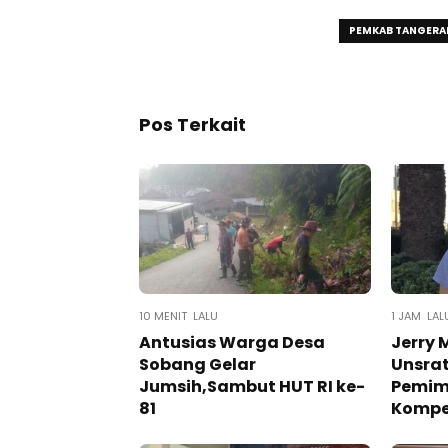
PEMKAB TANGER
Pos Terkait
10 MENIT LALU
1 JAM LAL
Antusias Warga Desa
Jerry 
Sobang Gelar
Unsrat
Jumsih,Sambut HUT RI ke-
Pemimp
81
Kompe