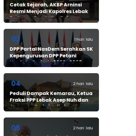
Cetak Sejarah, AKBP Arninsi
Resmi Menjadi Kapolres Lebak
Pertama Berstatus Polwan
03
1 hari lalu
DPP Partai NasDem Serahkan SK
Kepengurusan DPP Petani
NasDem Periode 2026–2029,
Arif Rahman, S.H. Resmi Pimpin
Gerakan Nasional Petani
Nasdem
04
2 hari lalu
Peduli Dampak Kemarau, Ketua
Fraksi PPP Lebak Asep Nuh dan
Anggota Fraksi Adiwinata
Kusuma Salurkan Bantuan Air
Bersih untuk Warga
Bintangresm
05
2 hari lalu