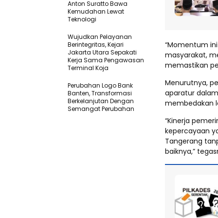
Anton Suratto Bawa
Kemudahan Lewat
Teknologi ​
Wujudkan Pelayanan
“Momentum ini 
Berintegritas, Kejari
Jakarta Utara Sepakati
masyarakat, m
Kerja Sama Pengawasan
memastikan pel
Terminal Koja
Menurutnya, pen
Perubahan Logo Bank
aparatur dalam
Banten, Transformasi
Berkelanjutan Dengan
membedakan la
Semangat Perubahan
“Kinerja pemer
kepercayaan ya
Tangerang tanp
baiknya,” tegas