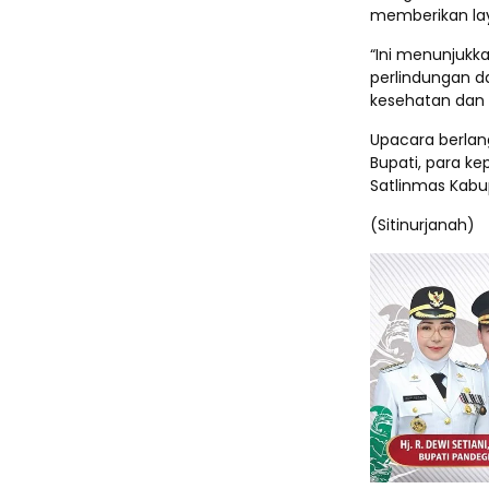
memberikan la
“Ini menunjukk
perlindungan d
kesehatan dan 
Upacara berlang
Bupati, para ke
Satlinmas Kab
(Sitinurjanah)