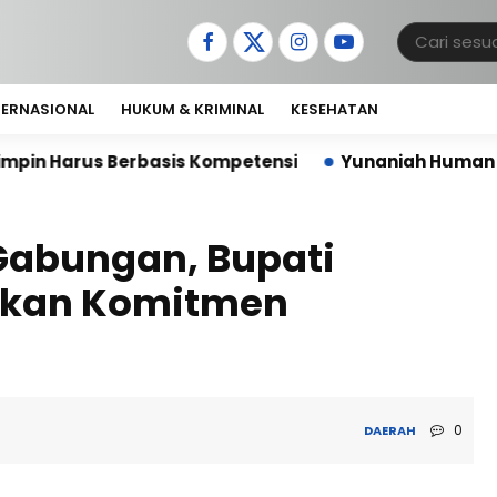
TERNASIONAL
HUKUM & KRIMINAL
KESEHATAN
sis Kompetensi
Yunaniah Human Care Hadirkan Rum
Gabungan, Bupati
skan Komitmen
0
DAERAH