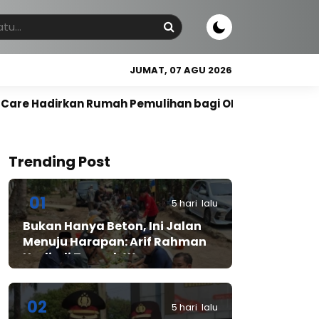
JUMAT, 07 AGU 2026
ah Pemulihan bagi ODGJ di Lebak
Hadir di Tengah
Trending Post
01
5 hari lalu
Bukan Hanya Beton, Ini Jalan
Menuju Harapan: Arif Rahman
Hadir di Tengah Warga
Cibadak
02
5 hari lalu