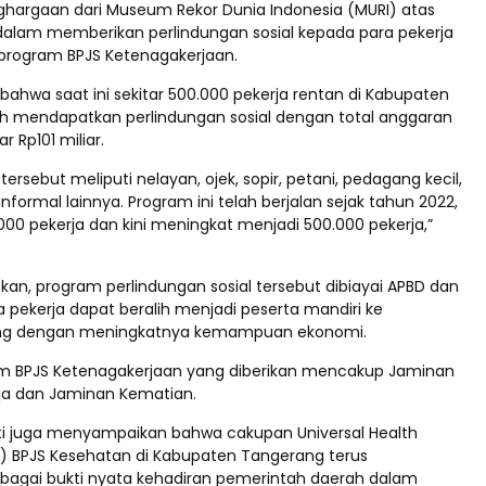
argaan dari Museum Rekor Dunia Indonesia (MURI) atas
lam memberikan perlindungan sosial kepada para pekerja
 program BPJS Ketenagakerjaan.
bahwa saat ini sekitar 500.000 pekerja rentan di Kabupaten
h mendapatkan perlindungan sosial dengan total anggaran
r Rp101 miliar.
tersebut meliputi nelayan, ojek, sopir, petani, pedagang kecil,
informal lainnya. Program ini telah berjalan sejak tahun 2022,
.000 pekerja dan kini meningkat menjadi 500.000 pekerja,”
an, program perlindungan sosial tersebut dibiayai APBD dan
 pekerja dapat beralih menjadi peserta mandiri ke
ing dengan meningkatnya kemampuan ekonomi.
m BPJS Ketenagakerjaan yang diberikan mencakup Jaminan
ja dan Jaminan Kematian.
pati juga menyampaikan bahwa cakupan Universal Health
 BPJS Kesehatan di Kabupaten Tangerang terus
sebagai bukti nyata kehadiran pemerintah daerah dalam