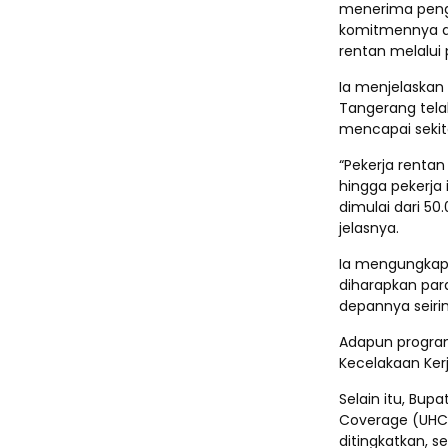
menerima pengh
komitmennya da
rentan melalui
Ia menjelaskan 
Tangerang tela
mencapai sekita
“Pekerja rentan 
hingga pekerja 
dimulai dari 50
jelasnya.
Ia mengungkapk
diharapkan para
depannya seir
Adapun progra
Kecelakaan Ker
Selain itu, Bu
Coverage (UHC)
ditingkatkan, 