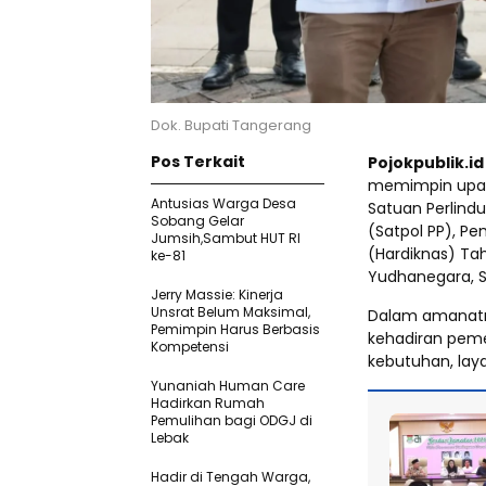
Dok. Bupati Tangerang
Pos Terkait
Pojokpublik.i
memimpin upac
Antusias Warga Desa
Satuan Perlind
Sobang Gelar
(Satpol PP), P
Jumsih,Sambut HUT RI
(Hardiknas) Ta
ke-81
Yudhanegara, S
Jerry Massie: Kinerja
Unsrat Belum Maksimal,
Dalam amanatn
Pemimpin Harus Berbasis
kehadiran pem
Kompetensi
kebutuhan, lay
Yunaniah Human Care
Hadirkan Rumah
Pemulihan bagi ODGJ di
Lebak
Hadir di Tengah Warga,