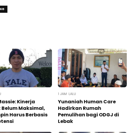
ANG
U
1 JAM LALU
Massie: Kinerja
Yunaniah Human Care
 Belum Maksimal,
Hadirkan Rumah
in Harus Berbasis
Pemulihan bagi ODGJ di
tensi
Lebak