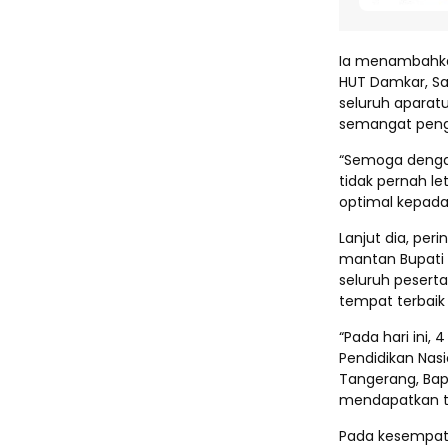
Ia menambahkan
HUT Damkar, Sa
seluruh aparat
semangat peng
“Semoga dengan 
tidak pernah l
optimal kepada
Lanjut dia, per
mantan Bupati 
seluruh peser
tempat terbaik d
“Pada hari ini,
Pendidikan Nasi
Tangerang, Bapa
mendapatkan tem
Pada kesempat