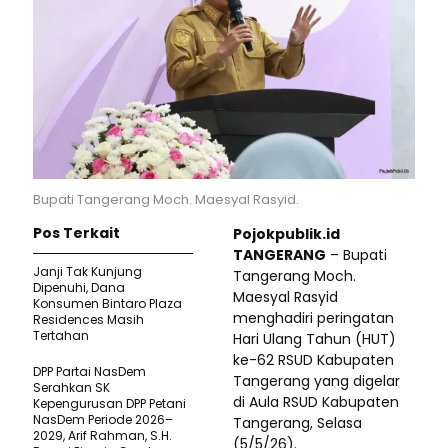
Bupati Tangerang Moch. Maesyal Rasyid.
Pos Terkait
Pojokpublik.id
TANGERANG
– Bupati
Janji Tak Kunjung
Tangerang Moch.
Dipenuhi, Dana
Maesyal Rasyid
Konsumen Bintaro Plaza
menghadiri peringatan
Residences Masih
Tertahan
Hari Ulang Tahun (HUT)
ke-62 RSUD Kabupaten
DPP Partai NasDem
Tangerang yang digelar
Serahkan SK
di Aula RSUD Kabupaten
Kepengurusan DPP Petani
NasDem Periode 2026–
Tangerang, Selasa
2029, Arif Rahman, S.H.
(5/5/26).