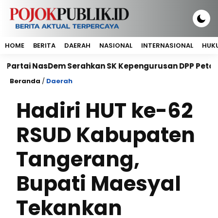
HOME
BERITA
DAERAH
NASIONAL
INTERNASIONAL
HUKU
NasDem Serahkan SK Kepengurusan DPP Petani NasDem P
Beranda
/
Daerah
Hadiri HUT ke-62
RSUD Kabupaten
Tangerang,
Bupati Maesyal
Tekankan