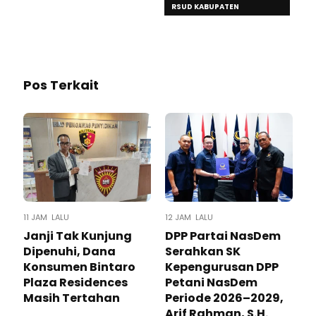
RSUD KABUPATEN
TANGERANG
Pos Terkait
11 JAM LALU
12 JAM LALU
Janji Tak Kunjung
DPP Partai NasDem
Dipenuhi, Dana
Serahkan SK
Konsumen Bintaro
Kepengurusan DPP
Plaza Residences
Petani NasDem
Masih Tertahan
Periode 2026–2029,
Arif Rahman, S.H.