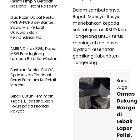
Resmi Pimpin Gerakan
Nasional Petani Nasdem
Dalam sambutannya,
Bupati Maesyal Rasyid
Gus Rozin Dapat Restu
PWNU-PCNU se-Banten,
menekankan kepada
Bawa Misi Perkuat
seluruh jajaran RSUD Kab.
Ukhuwah dan
Tangerang untuk terus
Kemandirian NU
meningkatkan inovasi
AMIRA Desak BGN, Dapur
layanan kesehatan
MBG Pandeglang
gemilang Kabupaten
Lumpuh Berbulan-bulan
Tangerang
Pastikan SupIai, BULOG
Optimalkan Distribusi
Beras Premium Ke Retail
Baca
Modern
Juga
Ormas
Lebak Butuh Pemimpin
Dukung
Tegas, Bijaksana, dan
Fokus pada Prioritas
Warga
Rakyat
di
Lebak
Lapor
Polisi,