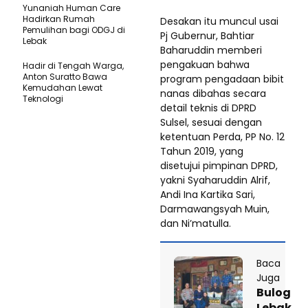
Yunaniah Human Care
Hadirkan Rumah
Desakan itu muncul usai
Pemulihan bagi ODGJ di
Pj Gubernur, Bahtiar
Lebak
Baharuddin memberi
pengakuan bahwa
Hadir di Tengah Warga,
Anton Suratto Bawa
program pengadaan bibit
Kemudahan Lewat
nanas dibahas secara
Teknologi ​
detail teknis di DPRD
Sulsel, sesuai dengan
ketentuan Perda, PP No. 12
Tahun 2019, yang
disetujui pimpinan DPRD,
yakni Syaharuddin Alrif,
Andi Ina Kartika Sari,
Darmawangsyah Muin,
dan Ni’matulla.
Baca
Juga
Bulog
Lebak