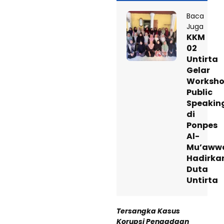
Baca
Juga
KKM
02
Untirta
Gelar
Worksh
Public
Speakin
di
Ponpes
Al-
Mu’aww
Hadirka
Duta
Untirta
Tersangka Kasus
Korupsi Pengadaan