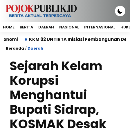
HOME
BERITA
DAERAH
NASIONAL
INTERNASIONAL
HUKU
KKM 02 UNTIRTA Inisiasi Pembangunan Depo Samp
Beranda
/
Daerah
Sejarah Kelam
Korupsi
Menghantui
Bupati Sidrap,
KOSMAK Desak