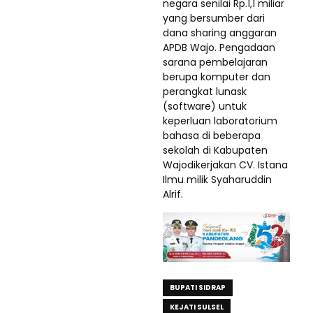
negara senilai Rp.1,1 miliar
yang bersumber dari
dana sharing anggaran
APDB Wajo. Pengadaan
sarana pembelajaran
berupa komputer dan
perangkat lunask
(software) untuk
keperluan laboratorium
bahasa di beberapa
sekolah di Kabupaten
Wajodikerjakan CV. Istana
Ilmu milik Syaharuddin
Alrif.
BUPATI SIDRAP
KEJATI SULSEL