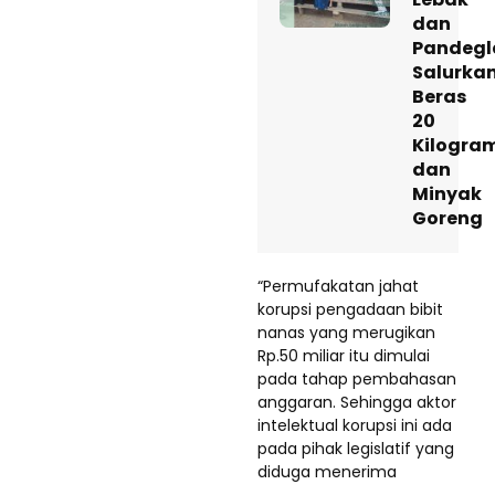
dan
Pandegl
Salurka
Beras
20
Kilogra
dan
Minyak
Goreng
“Permufakatan jahat
korupsi pengadaan bibit
nanas yang merugikan
Rp.50 miliar itu dimulai
pada tahap pembahasan
anggaran. Sehingga aktor
intelektual korupsi ini ada
pada pihak legislatif yang
diduga menerima