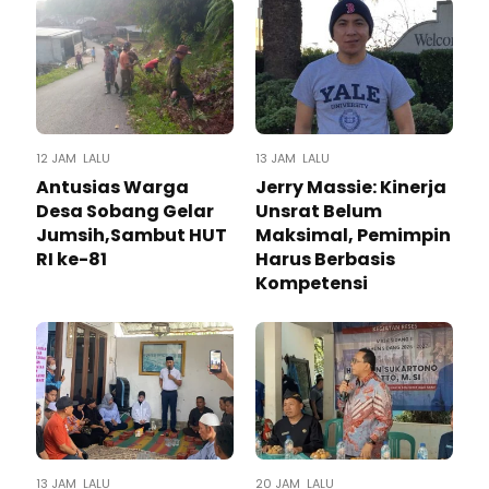
12 JAM LALU
13 JAM LALU
Antusias Warga
Jerry Massie: Kinerja
Desa Sobang Gelar
Unsrat Belum
Jumsih,Sambut HUT
Maksimal, Pemimpin
RI ke-81
Harus Berbasis
Kompetensi
13 JAM LALU
20 JAM LALU