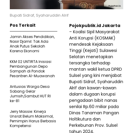
Bupati Sidraf, Syaharuddin Alrif
Pos Terkait
Pojokpublik.id Jakarta
– Koalisi Sipil Masyarakat
Jamin Akses Pendidikan,
Anti Korupsi (KOSMAK)
Nasir Djamil: Tak Ada
mendesak Kejaksaan
Anak Putus Sekolah
Tinggi (Kejati) Sulawesi
Karena Ekonomi
Selatan menetapkan
KKM 02 UNTIRTA Inisiasi
tersangka terhadap
Pembangunan Depo
mantan wakil ketua DPRD
Sampah di Pondok
Sulsel yang kini menjabat
Pesantren Al-Muawanah
Bupati Sidraf, Syaharuddin
Antusias Warga Desa
Alrif dan kawan-kawan
Sobang Gelar
dalam dugaan korupsi
Jumsih,Sambut HUT RI
pengadaan bibit nanas
ke-81
senilai Rp.60 miliar pada
Jerry Massie: Kinerja
Dinas Tanaman Pangan
Unsrat Belum Maksimal,
Holtikutura dan
Pemimpin Harus Berbasis
Perkebunan Prov. Sulsel
Kompetensi
tahun 2024.