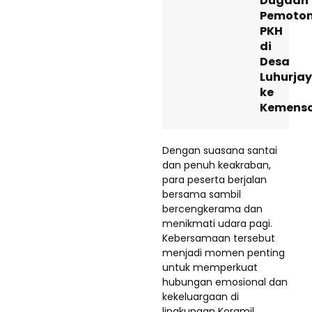
Dugaan
Pemoto
PKH
di
Desa
Luhurja
ke
Kemens
Dengan suasana santai
dan penuh keakraban,
para peserta berjalan
bersama sambil
bercengkerama dan
menikmati udara pagi.
Kebersamaan tersebut
menjadi momen penting
untuk memperkuat
hubungan emosional dan
kekeluargaan di
lingkungan Koramil