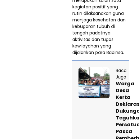
merupakan salah satu
kegiatan positif yang
rutin dilaksanakan guna
menjaga kesehatan dan
kebugaran tubuh di
tengah padatnya
aktivitas dan tugas
kewilayahan yang
dijalankan para Babinsa.
Baca
Juga
Warga
Desa
Kerta
Deklaras
Dukunga
Teguhk
Persatu
Pasca
Pemberh