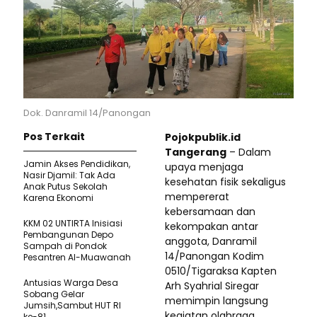
Dok. Danramil 14/Panongan
Pos Terkait
Pojokpublik.id
Tangerang
– Dalam
Jamin Akses Pendidikan,
upaya menjaga
Nasir Djamil: Tak Ada
kesehatan fisik sekaligus
Anak Putus Sekolah
mempererat
Karena Ekonomi
kebersamaan dan
KKM 02 UNTIRTA Inisiasi
kekompakan antar
Pembangunan Depo
anggota, Danramil
Sampah di Pondok
14/Panongan Kodim
Pesantren Al-Muawanah
0510/Tigaraksa Kapten
Antusias Warga Desa
Arh Syahrial Siregar
Sobang Gelar
memimpin langsung
Jumsih,Sambut HUT RI
kegiatan olahraga
ke-81