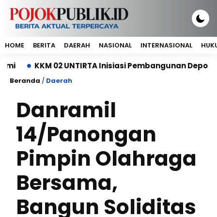
HOME
BERITA
DAERAH
NASIONAL
INTERNASIONAL
HUKU
KKM 02 UNTIRTA Inisiasi Pembangunan Depo Sampah d
Beranda
/
Daerah
Danramil
14/Panongan
Pimpin Olahraga
Bersama,
Bangun Soliditas