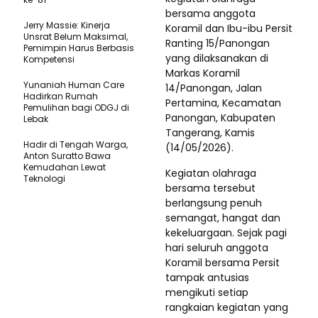
bersama anggota
Jerry Massie: Kinerja
Koramil dan Ibu-ibu Persit
Unsrat Belum Maksimal,
Ranting 15/Panongan
Pemimpin Harus Berbasis
yang dilaksanakan di
Kompetensi
Markas Koramil
Yunaniah Human Care
14/Panongan, Jalan
Hadirkan Rumah
Pertamina, Kecamatan
Pemulihan bagi ODGJ di
Panongan, Kabupaten
Lebak
Tangerang, Kamis
Hadir di Tengah Warga,
(14/05/2026).
Anton Suratto Bawa
Kemudahan Lewat
Kegiatan olahraga
Teknologi ​
bersama tersebut
berlangsung penuh
semangat, hangat dan
kekeluargaan. Sejak pagi
hari seluruh anggota
Koramil bersama Persit
tampak antusias
mengikuti setiap
rangkaian kegiatan yang