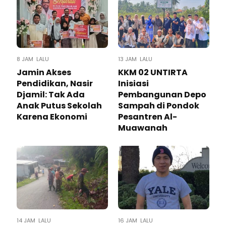
8 JAM LALU
13 JAM LALU
Jamin Akses
KKM 02 UNTIRTA
Pendidikan, Nasir
Inisiasi
Djamil: Tak Ada
Pembangunan Depo
Anak Putus Sekolah
Sampah di Pondok
Karena Ekonomi
Pesantren Al-
Muawanah
14 JAM LALU
16 JAM LALU