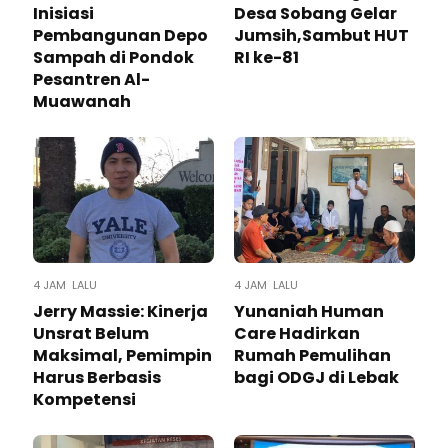
Inisiasi
Desa Sobang Gelar
Pembangunan Depo
Jumsih,Sambut HUT
Sampah di Pondok
RI ke-81
Pesantren Al-
Muawanah
4 JAM LALU
4 JAM LALU
Jerry Massie: Kinerja
Yunaniah Human
Unsrat Belum
Care Hadirkan
Maksimal, Pemimpin
Rumah Pemulihan
Harus Berbasis
bagi ODGJ di Lebak
Kompetensi