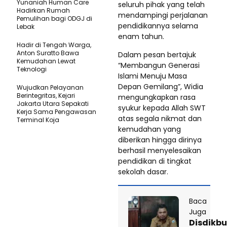
Yunaniah Human Care
seluruh pihak yang telah
Hadirkan Rumah
mendampingi perjalanan
Pemulihan bagi ODGJ di
pendidikannya selama
Lebak
enam tahun.
Hadir di Tengah Warga,
Anton Suratto Bawa
Dalam pesan bertajuk
Kemudahan Lewat
“Membangun Generasi
Teknologi ​
Islami Menuju Masa
Depan Gemilang”, Widia
Wujudkan Pelayanan
Berintegritas, Kejari
mengungkapkan rasa
Jakarta Utara Sepakati
syukur kepada Allah SWT
Kerja Sama Pengawasan
atas segala nikmat dan
Terminal Koja
kemudahan yang
diberikan hingga dirinya
berhasil menyelesaikan
pendidikan di tingkat
sekolah dasar.
Baca
Juga
Disdikb