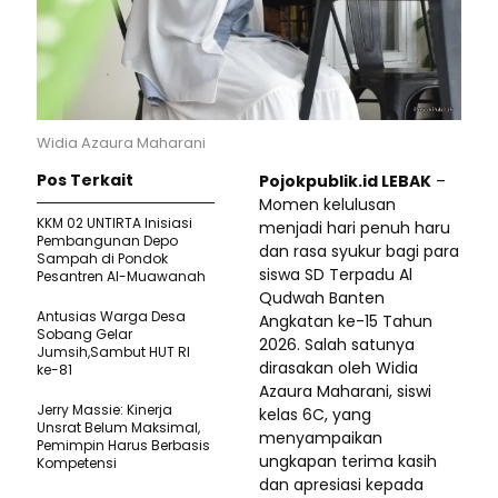
Widia Azaura Maharani
Pos Terkait
Pojokpublik.id LEBAK
–
Momen kelulusan
KKM 02 UNTIRTA Inisiasi
menjadi hari penuh haru
Pembangunan Depo
dan rasa syukur bagi para
Sampah di Pondok
siswa SD Terpadu Al
Pesantren Al-Muawanah
Qudwah Banten
Antusias Warga Desa
Angkatan ke-15 Tahun
Sobang Gelar
2026. Salah satunya
Jumsih,Sambut HUT RI
dirasakan oleh Widia
ke-81
Azaura Maharani, siswi
Jerry Massie: Kinerja
kelas 6C, yang
Unsrat Belum Maksimal,
menyampaikan
Pemimpin Harus Berbasis
ungkapan terima kasih
Kompetensi
dan apresiasi kepada