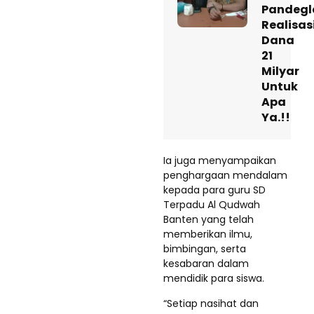
Pandegl
Realisas
Dana
21
Milyar
Untuk
Apa
Ya.!!
Ia juga menyampaikan
penghargaan mendalam
kepada para guru SD
Terpadu Al Qudwah
Banten yang telah
memberikan ilmu,
bimbingan, serta
kesabaran dalam
mendidik para siswa.
“Setiap nasihat dan