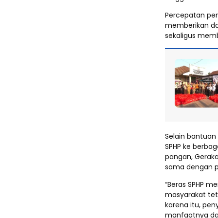
Percepatan pen
memberikan da
sekaligus mem
Selain bantuan
SPHP ke berbagai
pangan, Geraka
sama dengan p
“Beras SPHP me
masyarakat tet
karena itu, pe
manfaatnya dap