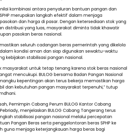
ilai kombinasi antara penyaluran bantuan pangan dan
as SPHP merupakan langkah efektif dalam menjaga
asokan dan harga di pasar. Dengan ketersediaan stok yang
an distribusi yang luas, masyarakat diminta tidak khawatir
upan pasokan beras nasional.
astikan seluruh cadangan beras pemerintah yang dikelola
a dalam kondisi aman dan siap digunakan sewaktu-waktu
 kebijakan stabilisasi pangan nasional.
 masyarakat untuk tetap tenang karena stok beras nasional
sangat mencukupi. BULOG bersama Badan Pangan Nasional
mangku kepentingan akan terus bekerja memastikan harga
abil dan kebutuhan pangan masyarakat terpenuhi,” tutup
mdhani.
pisah, Pemimpin Cabang Perum BULOG Kantor Cabang
i Pebriady, menjelaskan BULOG Cabang Tangerang terus
gkah stabilisasi pangan nasional melalui percepatan
tuan Pangan Beras serta penggelontoran beras SPHP ke
ah guna menjaga keterjangkauan harga beras bagi