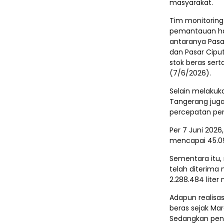
masyarakat.
Tim monitorin
pemantauan harg
antaranya Pasa
dan Pasar Cipu
stok beras ser
(7/6/2026).
Selain melakuk
Tangerang jug
percepatan pe
Per 7 Juni 2026
mencapai 45.09
Sementara itu, 
telah diterima
2.288.484 liter
Adapun realisas
beras sejak Mar
Sedangkan penya