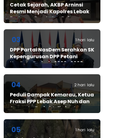
Cetak Sejarah, AKBP Arninsi
Resmi Menjadi Kapolres Lebak
Pertama Berstatus Polwan
03
1 hari lalu
DPP Partai NasDem Serahkan SK
Kepengurusan DPP Petani
NasDem Periode 2026–2029,
Arif Rahman, S.H. Resmi Pimpin
Gerakan Nasional Petani
Nasdem
04
2 hari lalu
Peduli Dampak Kemarau, Ketua
Fraksi PPP Lebak Asep Nuh dan
Anggota Fraksi Adiwinata
Kusuma Salurkan Bantuan Air
Bersih untuk Warga
Bintangresm
05
1 hari lalu