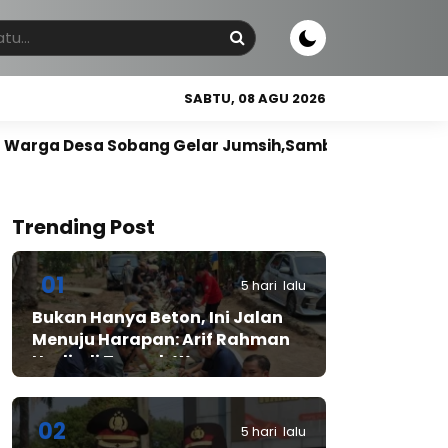
SABTU, 08 AGU 2026
g Gelar Jumsih,Sambut HUT RI ke-81
Jerry Massie
Trending Post
01
5 hari lalu
Bukan Hanya Beton, Ini Jalan
Menuju Harapan: Arif Rahman
Hadir di Tengah Warga
Cibadak
02
5 hari lalu