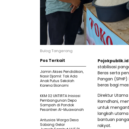
Bulog Tangerang
Pos Terkait
Pojokpublik.i
stabilisasi pa
Jamin Akses Pendidikan,
Beras serta pe
Nasir Djamil: Tak Ada
Pangan (SPHP) 
Anak Putus Sekolah
beras bagi mas
Karena Ekonomi
Direktur Utama
KKM 02 UNTIRTA Inisiasi
Pembangunan Depo
Ramdhani, men
Sampah di Pondok
untuk menganti
Pesantren Al-Muawanah
langkah utama y
bantuan pangan
Antusias Warga Desa
Sobang Gelar
rakyat.