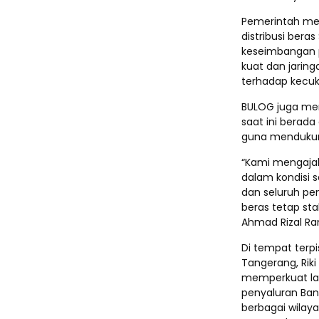
Pemerintah men
distribusi ber
keseimbangan p
kuat dan jaring
terhadap kecuk
BULOG juga mem
saat ini berad
guna mendukung
“Kami mengajak
dalam kondisi 
dan seluruh pe
beras tetap st
Ahmad Rizal Ra
Di tempat ter
Tangerang, Rik
memperkuat lan
penyaluran Ban
berbagai wilay