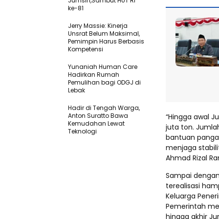
Jumsih,Sambut HUT RI
ke-81
Jerry Massie: Kinerja
Unsrat Belum Maksimal,
Pemimpin Harus Berbasis
Kompetensi
Yunaniah Human Care
Hadirkan Rumah
Pemulihan bagi ODGJ di
Lebak
Hadir di Tengah Warga,
Anton Suratto Bawa
“Hingga awal Ju
Kemudahan Lewat
juta ton. Jum
Teknologi ​
bantuan pangan
menjaga stabili
Ahmad Rizal Ra
Sampai dengan 
terealisasi ham
Keluarga Peneri
Pemerintah men
hingga akhir Ju