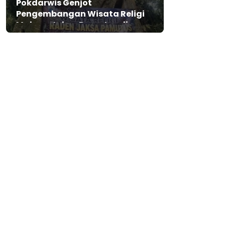
Pokdarwis Genjot
Pengembangan Wisata Religi
Makam Jaksa Pamutus di
Lebak