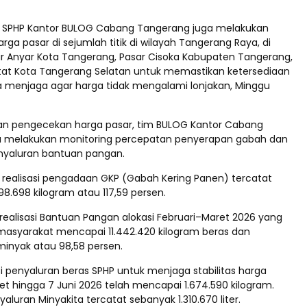
g SPHP Kantor BULOG Cabang Tangerang juga melakukan
a pasar di sejumlah titik di wilayah Tangerang Raya, di
r Anyar Kota Tangerang, Pasar Cisoka Kabupaten Tangerang,
tat Kota Tangerang Selatan untuk memastikan ketersediaan
ta menjaga agar harga tidak mengalami lonjakan, Minggu
an pengecekan harga pasar, tim BULOG Kantor Cabang
a melakukan monitoring percepatan penyerapan gabah dan
nyaluran bantuan pangan.
, realisasi pengadaan GKP (Gabah Kering Panen) tercatat
8.698 kilogram atau 117,59 persen.
realisasi Bantuan Pangan alokasi Februari–Maret 2026 yang
 masyarakat mencapai 11.442.420 kilogram beras dan
 minyak atau 98,58 persen.
i penyaluran beras SPHP untuk menjaga stabilitas harga
et hingga 7 Juni 2026 telah mencapai 1.674.590 kilogram.
luran Minyakita tercatat sebanyak 1.310.670 liter.