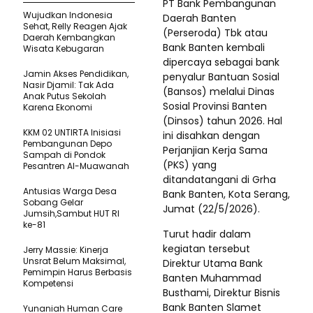
PT Bank Pembangunan
Wujudkan Indonesia
Daerah Banten
Sehat, Relly Reagen Ajak
(Perseroda) Tbk atau
Daerah Kembangkan
Bank Banten kembali
Wisata Kebugaran
dipercaya sebagai bank
Jamin Akses Pendidikan,
penyalur Bantuan Sosial
Nasir Djamil: Tak Ada
(Bansos) melalui Dinas
Anak Putus Sekolah
Sosial Provinsi Banten
Karena Ekonomi
(Dinsos) tahun 2026. Hal
KKM 02 UNTIRTA Inisiasi
ini disahkan dengan
Pembangunan Depo
Perjanjian Kerja Sama
Sampah di Pondok
(PKS) yang
Pesantren Al-Muawanah
ditandatangani di Grha
Antusias Warga Desa
Bank Banten, Kota Serang,
Sobang Gelar
Jumat (22/5/2026).
Jumsih,Sambut HUT RI
ke-81
Turut hadir dalam
kegiatan tersebut
Jerry Massie: Kinerja
Unsrat Belum Maksimal,
Direktur Utama Bank
Pemimpin Harus Berbasis
Banten Muhammad
Kompetensi
Busthami, Direktur Bisnis
Bank Banten Slamet
Yunaniah Human Care