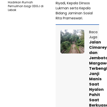
Hadirkan Rumah
Riyadi, Kepala Dinsos
Pemulihan bagi ODGJ di
Lukman serta Kepala
Lebak
Bidang Jaminan Sosial
Rita Prameswari.
Baca
Juga
Jalan
Cimarey
dan
Jembat
Margaw
Terbengk
Janji
Manis
Saat
Nyalon
Pahit
Saat
Berkuas