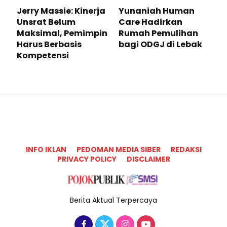
Jerry Massie: Kinerja
Yunaniah Human
Unsrat Belum
Care Hadirkan
Maksimal, Pemimpin
Rumah Pemulihan
Harus Berbasis
bagi ODGJ di Lebak
Kompetensi
INFO IKLAN
PEDOMAN MEDIA SIBER
REDAKSI
PRIVACY POLICY
DISCLAIMER
Berita Aktual Terpercaya