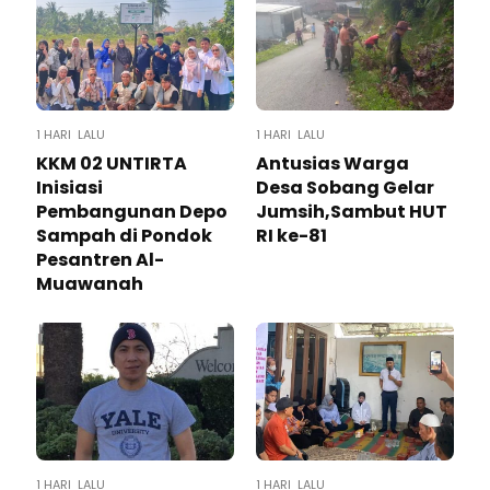
1 HARI LALU
1 HARI LALU
KKM 02 UNTIRTA
Antusias Warga
Inisiasi
Desa Sobang Gelar
Pembangunan Depo
Jumsih,Sambut HUT
Sampah di Pondok
RI ke-81
Pesantren Al-
Muawanah
1 HARI LALU
1 HARI LALU