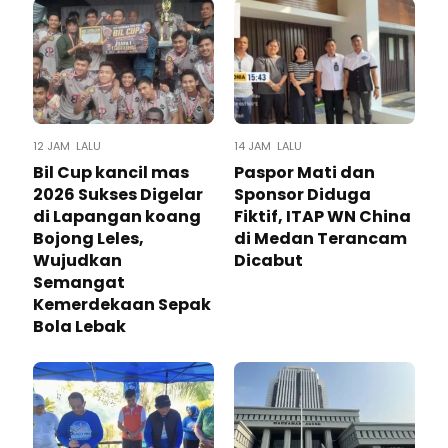
12 JAM LALU
14 JAM LALU
Bil Cup kancil mas
Paspor Mati dan
2026 Sukses Digelar
Sponsor Diduga
di Lapangan koang
Fiktif, ITAP WN China
Bojong Leles,
di Medan Terancam
Wujudkan
Dicabut
Semangat
Kemerdekaan Sepak
Bola Lebak