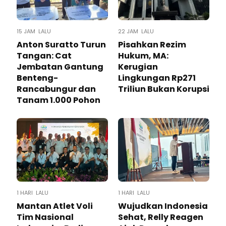
15 JAM LALU
22 JAM LALU
Anton Suratto Turun
Pisahkan Rezim
Tangan: Cat
Hukum, MA:
Jembatan Gantung
Kerugian
Benteng-
Lingkungan Rp271
Rancabungur dan
Triliun Bukan Korupsi
Tanam 1.000 Pohon
1 HARI LALU
1 HARI LALU
Mantan Atlet Voli
Wujudkan Indonesia
Tim Nasional
Sehat, Relly Reagen