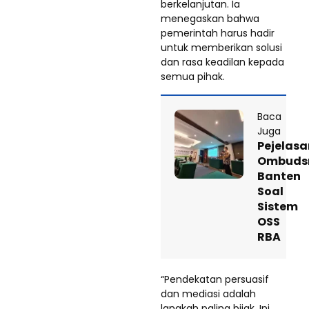
berkelanjutan. Ia
menegaskan bahwa
pemerintah harus hadir
untuk memberikan solusi
dan rasa keadilan kepada
semua pihak.
Baca
Juga
Pejelasa
Ombud
Banten
Soal
Sistem
OSS
RBA
“Pendekatan persuasif
dan mediasi adalah
langkah paling bijak. Ini