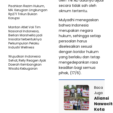
oleh TNI AD dulunya dijual
secara tidak sah oleh
Pisahkan Rezim Hukum,
MA: Kerugian Lingkungan
oknum tertentu.
Rp271 Triliun Bukan
Korupsi
Mulyadhi menegaskan
bahwa Indonesia
Mantan Atlet Voli Tim
merupakan negara
Nasional Indonesia,
Berlian Marsheilla jadi
hukum, sehingga setiap
Inisiator terbentuknya
persoalan harus
Perkumpulan Pelaku
diselesaikan sesuai
Industri Wellness
dengan koridor hukum
Wujudkan Indonesia
yang berlaku dan tetap
Sehat, Relly Reagen Ajak
mengedepankan rasa
Daerah Kembangkan
keadilan bagi semua
Wisata Kebugaran
pihak, (17/6).
Baca
Juga
Aliansi
Nawacit
Kota