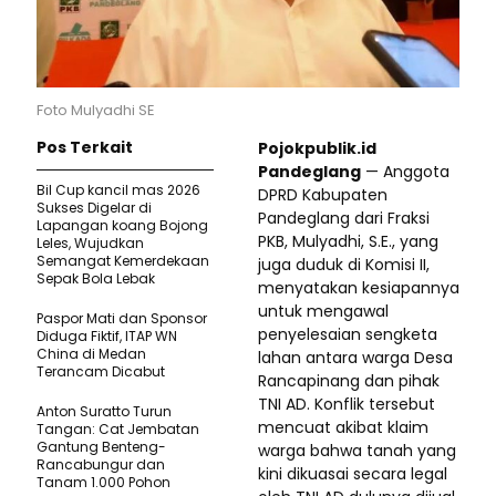
Foto Mulyadhi SE
Pos Terkait
Pojokpublik.id
Pandeglang
— Anggota
Bil Cup kancil mas 2026
DPRD Kabupaten
Sukses Digelar di
Pandeglang dari Fraksi
Lapangan koang Bojong
PKB, Mulyadhi, S.E., yang
Leles, Wujudkan
Semangat Kemerdekaan
juga duduk di Komisi II,
Sepak Bola Lebak
menyatakan kesiapannya
untuk mengawal
Paspor Mati dan Sponsor
penyelesaian sengketa
Diduga Fiktif, ITAP WN
China di Medan
lahan antara warga Desa
Terancam Dicabut
Rancapinang dan pihak
TNI AD. Konflik tersebut
Anton Suratto Turun
mencuat akibat klaim
Tangan: Cat Jembatan
Gantung Benteng-
warga bahwa tanah yang
Rancabungur dan
kini dikuasai secara legal
Tanam 1.000 Pohon