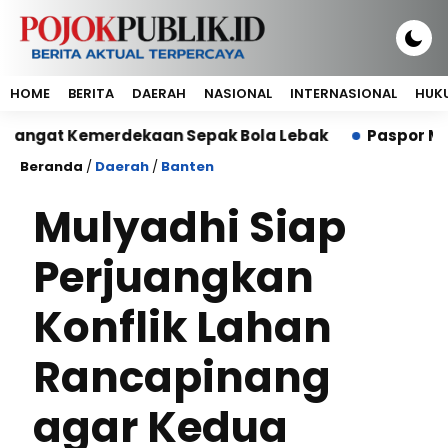
HOME
BERITA
DAERAH
NASIONAL
INTERNASIONAL
HUKU
at Kemerdekaan Sepak Bola Lebak
Paspor Mati dan S
Beranda
/
Daerah
/
Banten
Mulyadhi Siap
Perjuangkan
Konflik Lahan
Rancapinang
agar Kedua