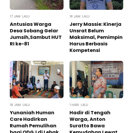
17 JAM LALU
18 JAM LALU
Antusias Warga
Jerry Massie: Kinerja
Desa Sobang Gelar
Unsrat Belum
Jumsih,Sambut HUT
Maksimal, Pemimpin
RI ke-81
Harus Berbasis
Kompetensi
18 JAM LALU
1 HARI LALU
Yunaniah Human
Hadir di Tengah
Care Hadirkan
Warga, Anton
Rumah Pemulihan
Suratto Bawa
bagi ODGJ di Lebak
Kemudahan Lewat