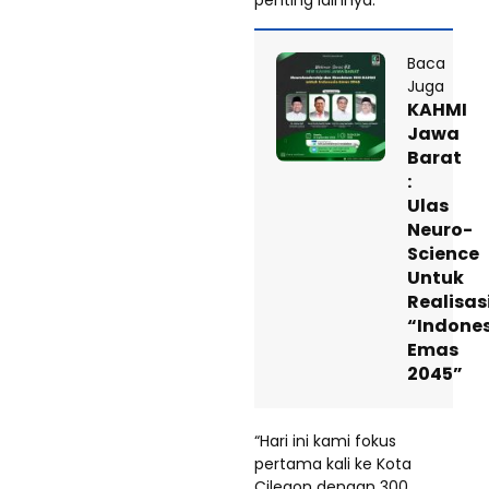
Baca
Juga
KAHMI
Jawa
Barat
:
Ulas
Neuro-
Science
Untuk
Realisas
“Indone
Emas
2045”
“Hari ini kami fokus
pertama kali ke Kota
Cilegon dengan 300