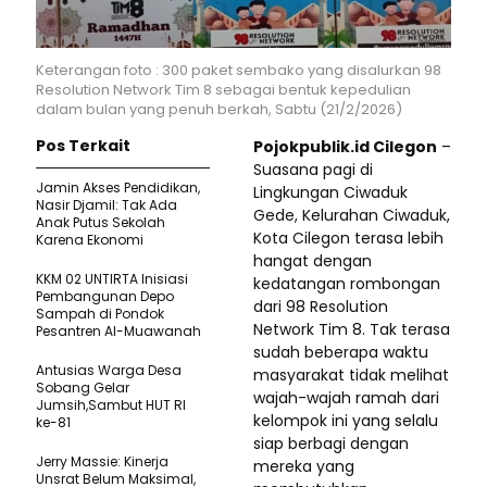
Keterangan foto : 300 paket sembako yang disalurkan 98
Resolution Network Tim 8 sebagai bentuk kepedulian
dalam bulan yang penuh berkah, Sabtu (21/2/2026)
Pos Terkait
Pojokpublik.id Cilegon
–
Suasana pagi di
Jamin Akses Pendidikan,
Lingkungan Ciwaduk
Nasir Djamil: Tak Ada
Gede, Kelurahan Ciwaduk,
Anak Putus Sekolah
Kota Cilegon terasa lebih
Karena Ekonomi
hangat dengan
KKM 02 UNTIRTA Inisiasi
kedatangan rombongan
Pembangunan Depo
dari 98 Resolution
Sampah di Pondok
Network Tim 8. Tak terasa
Pesantren Al-Muawanah
sudah beberapa waktu
Antusias Warga Desa
masyarakat tidak melihat
Sobang Gelar
wajah-wajah ramah dari
Jumsih,Sambut HUT RI
kelompok ini yang selalu
ke-81
siap berbagi dengan
Jerry Massie: Kinerja
mereka yang
Unsrat Belum Maksimal,