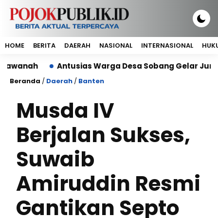
HOME
BERITA
DAERAH
NASIONAL
INTERNASIONAL
HUKU
ah
Antusias Warga Desa Sobang Gelar Jumsih,Sambu
Beranda
/
Daerah
/
Banten
Musda IV
Berjalan Sukses,
Suwaib
Amiruddin Resmi
Gantikan Septo