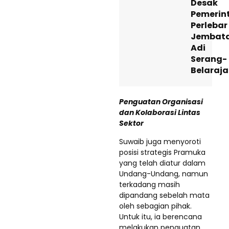
Desak
Pemerin
Perlebar
Jembat
Adi
Serang-
Belaraja
Penguatan Organisasi
dan Kolaborasi Lintas
Sektor
Suwaib juga menyoroti
posisi strategis Pramuka
yang telah diatur dalam
Undang-Undang, namun
terkadang masih
dipandang sebelah mata
oleh sebagian pihak.
Untuk itu, ia berencana
melakukan penguatan