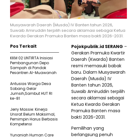
Musyawarah Daerah (Musda) IV Banten tahun 2026,
Suwaib Amiruddin terpilih secara aklamasi sebagai Ketua
Kwarda Gerakan Pramuka Banten masa bakti 2026-2031.
Pos Terkait
Pojokpublik.id SERANG
–
Gerakan Pramuka Kwartir
KKM 02 UNTIRTA Inisiasi
Daerah (Kwarda) Banten
Pembangunan Depo
resmi memasuki babak
Sampah di Pondok
baru. Dalam Musyawarah
Pesantren Al-Muawanah
Daerah (Musda) IV
Antusias Warga Desa
Banten tahun 2026,
Sobang Gelar
Suwaib Amiruddin terpilih
Jumsih,Sambut HUT RI
secara aklamasi sebagai
ke-81
Ketua Kwarda Gerakan
Jerry Massie: Kinerja
Pramuka Banten masa
Unsrat Belum Maksimal,
bakti 2026-2031.
Pemimpin Harus Berbasis
Kompetensi
Pemilihan yang
berlangsung penuh
Yunaniah Human Care