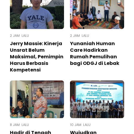
2 JAM LALU
2 JAM LALU
Jerry Massie: Kinerja
Yunaniah Human
Unsrat Belum
Care Hadirkan
Maksimal, Pemimpin
Rumah Pemulihan
Harus Berbasis
bagi ODGJ di Lebak
Kompetensi
8 JAM LALU
10 JAM LALU
Hadir di Tengah
Wujudkan