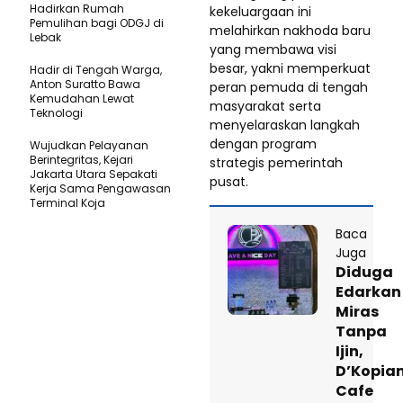
Hadirkan Rumah
kekeluargaan ini
Pemulihan bagi ODGJ di
melahirkan nakhoda baru
Lebak
yang membawa visi
besar, yakni memperkuat
Hadir di Tengah Warga,
Anton Suratto Bawa
peran pemuda di tengah
Kemudahan Lewat
masyarakat serta
Teknologi ​
menyelaraskan langkah
dengan program
Wujudkan Pelayanan
Berintegritas, Kejari
strategis pemerintah
Jakarta Utara Sepakati
pusat.
Kerja Sama Pengawasan
Terminal Koja
Baca
Juga
Diduga
Edarkan
Miras
Tanpa
Ijin,
D’Kopia
Cafe