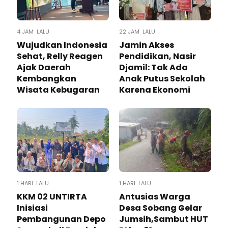
4 JAM LALU
22 JAM LALU
Wujudkan Indonesia
Jamin Akses
Sehat, Relly Reagen
Pendidikan, Nasir
Ajak Daerah
Djamil: Tak Ada
Kembangkan
Anak Putus Sekolah
Wisata Kebugaran
Karena Ekonomi
1 HARI LALU
1 HARI LALU
KKM 02 UNTIRTA
Antusias Warga
Inisiasi
Desa Sobang Gelar
Pembangunan Depo
Jumsih,Sambut HUT