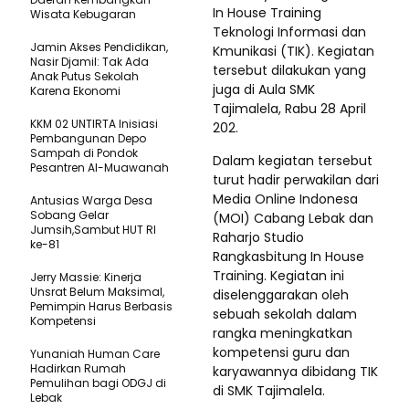
In House Training
Wisata Kebugaran
Teknologi Informasi dan
Jamin Akses Pendidikan,
Kmunikasi (TIK). Kegiatan
Nasir Djamil: Tak Ada
tersebut dilakukan yang
Anak Putus Sekolah
juga di Aula SMK
Karena Ekonomi
Tajimalela, Rabu 28 April
KKM 02 UNTIRTA Inisiasi
202.
Pembangunan Depo
Sampah di Pondok
Dalam kegiatan tersebut
Pesantren Al-Muawanah
turut hadir perwakilan dari
M
edia Online Indonesa
Antusias Warga Desa
Sobang Gelar
(MOI) Cabang Lebak dan
Jumsih,Sambut HUT RI
Raharjo Studio
ke-81
Rangkasbitung In House
Training. Kegiatan ini
Jerry Massie: Kinerja
Unsrat Belum Maksimal,
diselenggarakan oleh
Pemimpin Harus Berbasis
sebuah sekolah dalam
Kompetensi
rangka meningkatkan
kompetensi guru dan
Yunaniah Human Care
Hadirkan Rumah
karyawannya dibidang TIK
Pemulihan bagi ODGJ di
di SMK Tajimalela.
Lebak