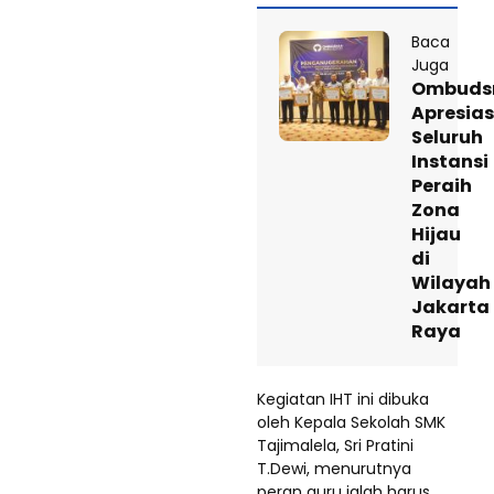
Baca
Juga
Ombud
Apresias
Seluruh
Instansi
Peraih
Zona
Hijau
di
Wilayah
Jakarta
Raya
Kegiatan IHT ini dibuka
oleh Kepala Sekolah SMK
Tajimalela, Sri Pratini
T.Dewi, menurutnya
peran guru ialah harus