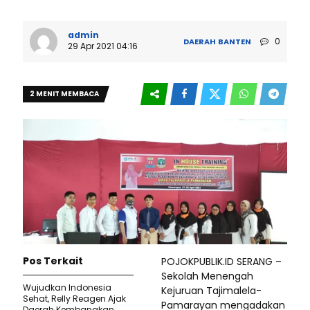
admin
0
DAERAH
BANTEN
29 Apr 2021 04:16
2 MENIT MEMBACA
Pos Terkait
POJOKPUBLIK.ID SERANG –
Sekolah Menengah
Wujudkan Indonesia
Kejuruan Tajimalela-
Sehat, Relly Reagen Ajak
Pamarayan mengadakan
Daerah Kembangkan