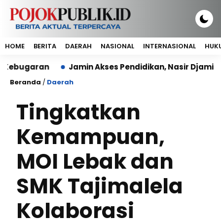
HOME
BERITA
DAERAH
NASIONAL
INTERNASIONAL
HUKU
garan
Jamin Akses Pendidikan, Nasir Djamil: Tak A
Beranda
/
Daerah
Tingkatkan
Kemampuan,
MOI Lebak dan
SMK Tajimalela
Kolaborasi