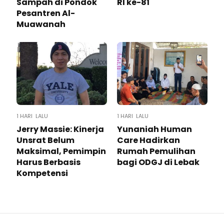
Sampah di Pondok
RI ke-81
Pesantren Al-
Muawanah
1 HARI LALU
1 HARI LALU
Jerry Massie: Kinerja
Yunaniah Human
Unsrat Belum
Care Hadirkan
Maksimal, Pemimpin
Rumah Pemulihan
Harus Berbasis
bagi ODGJ di Lebak
Kompetensi