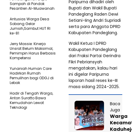
Paripurna dihadiri oleh
Sampah di Pondok
Bupati dan Wakil Bupati
Pesantren Al-Muawanah
Pandeglang Raden Dewi
Antusias Warga Desa
Setiani-Iing Andri Supriadi
Sobang Gelar
serta para Anggota DPRD
Jumsih,Sambut HUT RI
Kabupaten Pandeglang.
ke-81
Wakil Ketua I DPRD
Jerry Massie: Kinerja
Unsrat Belum Maksimal,
Kabupaten Pandeglang
Pemimpin Harus Berbasis
dari Fraksi Partai Gerindra
Kompetensi
Fikri Pebriansyah
mengatakan, kalau hari
Yunaniah Human Care
Hadirkan Rumah
ini digelar Paripurna
Pemulihan bagi ODGJ di
laporan hasil reses ke-III
Lebak
masa sidang 2024-2025.
Hadir di Tengah Warga,
Anton Suratto Bawa
Kemudahan Lewat
Baca
Teknologi ​
Juga
Warga
Kecama
Kaduhej