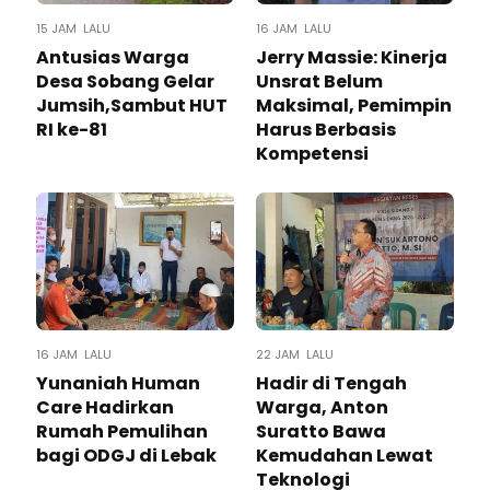
15 JAM LALU
16 JAM LALU
Antusias Warga
Jerry Massie: Kinerja
Desa Sobang Gelar
Unsrat Belum
Jumsih,Sambut HUT
Maksimal, Pemimpin
RI ke-81
Harus Berbasis
Kompetensi
16 JAM LALU
22 JAM LALU
Yunaniah Human
Hadir di Tengah
Care Hadirkan
Warga, Anton
Rumah Pemulihan
Suratto Bawa
bagi ODGJ di Lebak
Kemudahan Lewat
Teknologi ​