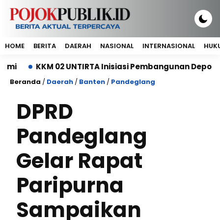
HOME
BERITA
DAERAH
NASIONAL
INTERNASIONAL
HUKU
KKM 02 UNTIRTA Inisiasi Pembangunan Depo Sampah 
Beranda
/
Daerah
/
Banten
/
Pandeglang
DPRD
Pandeglang
Gelar Rapat
Paripurna
Sampaikan