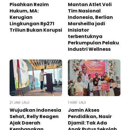
Pisahkan Rezim
Mantan Atlet Voli
Hukum, MA:
Tim Nasional
Kerugian
Indonesia, Berlian
Lingkungan Rp271
Marsheilla jadi
Triliun Bukan Korupsi
Inisiator
terbentuknya
Perkumpulan Pelaku
Industri Wellness
21 JAM LALU
1 HARI LALU
Wujudkan Indonesia
Jamin Akses
Sehat, Relly Reagen
Pendidikan, Nasir
Ajak Daerah
Djamil: Tak Ada
Kembangkan
Anak Putus Sekolah