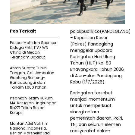
Pos Terkait
pojokpublik.co(PANDEGLANG)
– Kepolisian Resor
Paspor Mati dan Sponsor
(Polres) Pandeglang
Diduga Fiktif, ITAP WN
menggelar Upacara
China di Medan
Peringatan Hari Ulang
Terancam Dicabut
Tahun (HUT) ke-80
Anton Suratto Turun
Bhayangkara Tahun 2026
Tangan: Cat Jembatan
di Alun-alun Pandeglang,
Gantung Benteng-
Rabu (1/7/2026).
Rancabungur dan
Tanam 1.000 Pohon
Peringatan tersebut
Pisahkan Rezim Hukum,
menjadi momentum
MA: Kerugian Lingkungan
untuk memperkuat
Rp271 Triliun Bukan
sinergi antara
Korupsi
pemerintah daerah, Polri,
Mantan Atlet Voli Tim
TNI, dan seluruh elemen
Nasional Indonesia,
masyarakat dalam
Berlian Marsheilla jadi