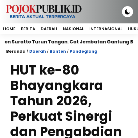
HOME
BERITA
DAERAH
NASIONAL
INTERNASIONAL
HUKU
tto Turun Tangan: Cat Jembatan Gantung Benteng-Ra
Beranda
/
Daerah
/
Banten
/
Pandeglang
HUT ke-80
Bhayangkara
Tahun 2026,
Perkuat Sinergi
dan Pengabdian