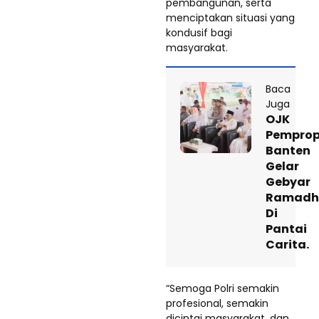
pembangunan, serta
menciptakan situasi yang
kondusif bagi
masyarakat.
Baca
Juga
OJK
Pempro
Banten
Gelar
Gebyar
Ramadh
Di
Pantai
Carita.
“Semoga Polri semakin
profesional, semakin
dicintai masyarakat, dan