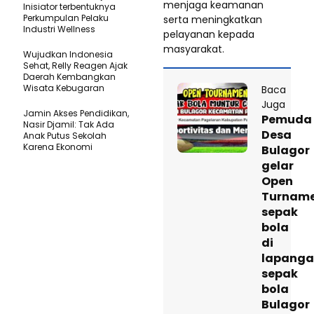
menjaga keamanan
Inisiator terbentuknya
Perkumpulan Pelaku
serta meningkatkan
Industri Wellness
pelayanan kepada
masyarakat.
Wujudkan Indonesia
Sehat, Relly Reagen Ajak
Daerah Kembangkan
Wisata Kebugaran
Baca
Juga
Jamin Akses Pendidikan,
Pemuda
Nasir Djamil: Tak Ada
Desa
Anak Putus Sekolah
Karena Ekonomi
Bulagor
gelar
Open
Turnam
sepak
bola
di
lapang
sepak
bola
Bulagor