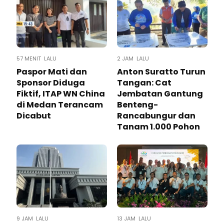
57 MENIT LALU
2 JAM LALU
Paspor Mati dan
Anton Suratto Turun
Sponsor Diduga
Tangan: Cat
Fiktif, ITAP WN China
Jembatan Gantung
di Medan Terancam
Benteng-
Dicabut
Rancabungur dan
Tanam 1.000 Pohon
9 JAM LALU
13 JAM LALU