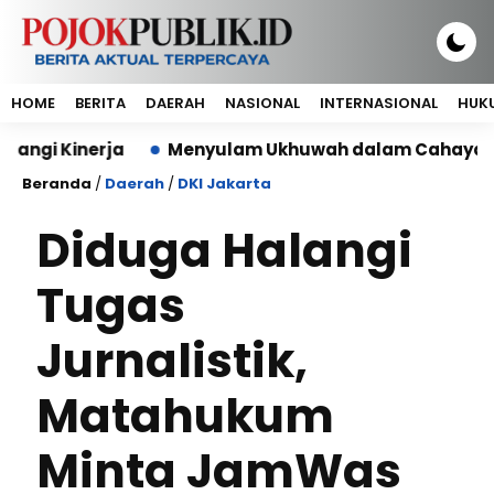
HOME
BERITA
DAERAH
NASIONAL
INTERNASIONAL
HUKU
nerja
Menyulam Ukhuwah dalam Cahaya Al-Qur’an, M
Beranda
/
Daerah
/
DKI Jakarta
Diduga Halangi
Tugas
Jurnalistik,
Matahukum
Minta JamWas