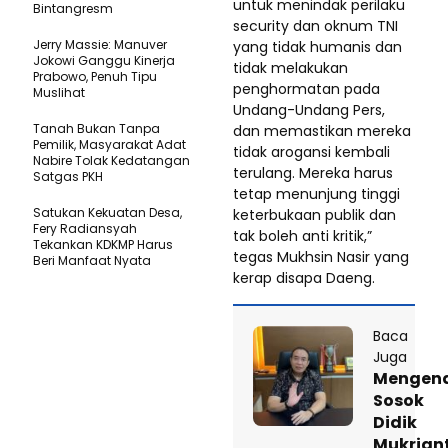
untuk menindak perilaku
Bintangresm
security dan oknum TNI
Jerry Massie: Manuver
yang tidak humanis dan
Jokowi Ganggu Kinerja
tidak melakukan
Prabowo, Penuh Tipu
penghormatan pada
Muslihat
Undang-Undang Pers,
Tanah Bukan Tanpa
dan memastikan mereka
Pemilik, Masyarakat Adat
tidak arogansi kembali
Nabire Tolak Kedatangan
terulang. Mereka harus
Satgas PKH
tetap menunjung tinggi
Satukan Kekuatan Desa,
keterbukaan publik dan
Fery Radiansyah
tak boleh anti kritik,”
Tekankan KDKMP Harus
tegas Mukhsin Nasir yang
Beri Manfaat Nyata
kerap disapa Daeng.
Baca
Juga
Mengen
Sosok
Didik
Mukrian