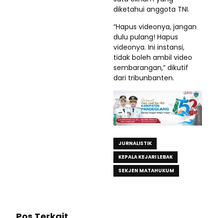
diketahui anggota TNI.
“Hapus videonya, jangan
dulu pulang! Hapus
videonya. Ini instansi,
tidak boleh ambil video
sembarangan,” dikutif
dari tribunbanten.
JURNALISTIK
KEPALA KEJARI LEBAK
SEKJEN MATAHUKUM
Pos Terkait