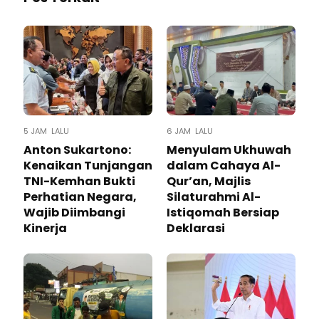
5 JAM LALU
6 JAM LALU
Anton Sukartono:
Menyulam Ukhuwah
Kenaikan Tunjangan
dalam Cahaya Al-
TNI-Kemhan Bukti
Qur’an, Majlis
Perhatian Negara,
Silaturahmi Al-
Wajib Diimbangi
Istiqomah Bersiap
Kinerja
Deklarasi