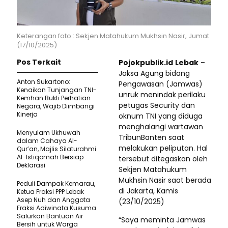
Keterangan foto : Sekjen Matahukum Mukhsin Nasir, Jumat
(17/10/2025)
Pos Terkait
Pojokpublik.id
Lebak
–
Jaksa Agung bidang
Anton Sukartono:
Pengawasan (Jamwas)
Kenaikan Tunjangan TNI-
unruk menindak perilaku
Kemhan Bukti Perhatian
petugas Security dan
Negara, Wajib Diimbangi
Kinerja
oknum TNI yang diduga
menghalangi wartawan
Menyulam Ukhuwah
TribunBanten saat
dalam Cahaya Al-
melakukan peliputan. Hal
Qur’an, Majlis Silaturahmi
Al-Istiqomah Bersiap
tersebut ditegaskan oleh
Deklarasi
Sekjen Matahukum
Mukhsin Nasir saat berada
Peduli Dampak Kemarau,
di Jakarta, Kamis
Ketua Fraksi PPP Lebak
Asep Nuh dan Anggota
(23/10/2025)
Fraksi Adiwinata Kusuma
Salurkan Bantuan Air
“Saya meminta Jamwas
Bersih untuk Warga