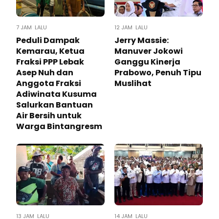
7 JAM LALU
12 JAM LALU
Peduli Dampak
Jerry Massie:
Kemarau, Ketua
Manuver Jokowi
Fraksi PPP Lebak
Ganggu Kinerja
Asep Nuh dan
Prabowo, Penuh Tipu
Anggota Fraksi
Muslihat
Adiwinata Kusuma
Salurkan Bantuan
Air Bersih untuk
Warga Bintangresm
13 JAM LALU
14 JAM LALU