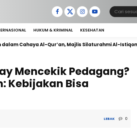
TERNASIONAL
HUKUM & KRIMINAL
KESEHATAN
, Majlis Silaturahmi Al-Istiqomah Bersiap Deklarasi
pay Mencekik Pedagang?
: Kebijakan Bisa
0
LEBAK