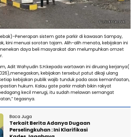
(Lebak)-Penerapan sistem gate parkir di kawasan Sampay,
, kini menuai sorotan tajam. Alih-alih menata, kebijakan ini
ng menekan daya beli masyarakat dan melumpuhkan omzet
r.
m, Adit Wahyudin S.H.kepada wartawan ini diruang kerjanya(
2026),menegaskan, kebijakan tersebut patut dikaji ulang
“Setiap kebijakan publik wajib tunduk pada asas kemanfaatan,
epastian hukum. Kalau gate parkir malah bikin rakyat
pedagang kecil merugi, itu sudah melawan semangat
atan,” tegasnya.
Baca Juga
Terkait Berita Adanya Dugaan
Perselingkuhan : Ini Klarifikasi
Kades Jagabaya