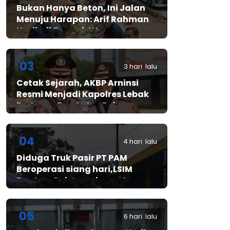
Bukan Hanya Beton, Ini Jalan
Menuju Harapan: Arif Rahman
Hadir di Tengah Warga
Cibadak
03
3 hari lalu
Cetak Sejarah, AKBP Arninsi
Resmi Menjadi Kapolres Lebak
Pertama Berstatus Polwan
04
4 hari lalu
Diduga Truk Pasir PT PAM
Beroperasi siang hari,LSIM
Banten: Gubernur harus turun
tangan
05
6 hari lalu