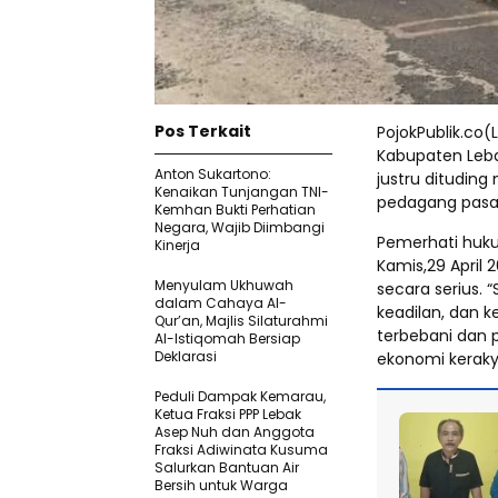
Pos Terkait
PojokPublik.co
Kabupaten Lebak
Anton Sukartono:
justru ditudi
Kenaikan Tunjangan TNI-
pedagang pasa
Kemhan Bukti Perhatian
Negara, Wajib Diimbangi
Pemerhati huku
Kinerja
Kamis,29 April 
Menyulam Ukhuwah
secara serius. 
dalam Cahaya Al-
keadilan, dan k
Qur’an, Majlis Silaturahmi
terbebani dan 
Al-Istiqomah Bersiap
Deklarasi
ekonomi keraky
Peduli Dampak Kemarau,
Ketua Fraksi PPP Lebak
Asep Nuh dan Anggota
Fraksi Adiwinata Kusuma
Salurkan Bantuan Air
Bersih untuk Warga