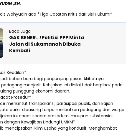
YUDIN ,SH.
it Wahyudin ada *Tiga Catatan Kritis dari Sisi Hukum:*
Baca Juga
GAK BENER…!Politisi PPP Minta
Jalan di Sukamanah Dibuka
Kembali
sas Keadilan*
njadi beban baru bagi pengunjung pasar. Akibatnya
pedagang menjerit. Kebijakan ini dinilai tidak berpihak pada
tulang punggung ekonomi daerah.
 Cacat Prosedur*
 menuntut transparansi, partisipasi publik, dan kajian
 gate parkir dipasang tanpa melibatkan pedagang dan warga
jakan ini cacat secara prosedural maupun substansial.
an dengan Kewajiban Lindungi UMKM*
ib menciptakan iklim usaha yang kondusif. Menghambat