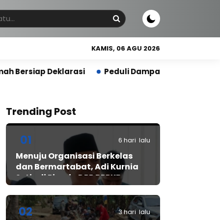
KAMIS, 06 AGU 2026
Peduli Dampak Kemarau, Ketua Fraksi PPP Lebak A
Trending Post
01
6 hari lalu
Menuju Organisasi Berkelas
dan Bermartabat, Adi Kurnia
Setiadi Pimpin DPP BPPKB
Banten HDS
02
3 hari lalu