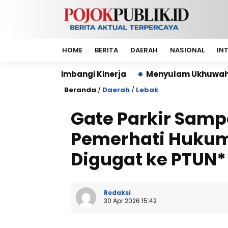
HOME
BERITA
DAERAH
NASIONAL
IN
 Kinerja
Menyulam Ukhuwah dalam Cahaya Al-Qur’an
Beranda
/
Daerah
/
Lebak
Gate Parkir Sam
Pemerhati Hukum
Digugat ke PTUN*
Redaksi
30 Apr 2026 15:42