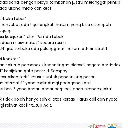
tradisional dengan biaya tambahan justru melanggar prinsip
ada usaha mikro dan kecil.
erbuka Lebar*
menyebut ada tiga langkah hukum yang bisa ditempuh
agang:
asi kebijakan* oleh Pemda Lebak
aduan masyarakat* secara resmi
N* jika terbukti ada pelanggaran hukum administratif
i Konkret*
n seluruh pemangku kepentingan didesak segera bertindak:
al* kebijakan gate parkir di Sampay
sesuaikan tarif* khusus untuk pengunjung pasar
an afirmatif* yang melindungi pedagang kecil
asi baru* yang benar-benar berpihak pada ekonomi lokal
ik tidak boleh hanya sah di atas kertas. Harus adil dan nyata
 rakyat kecil,” tutup Adit.