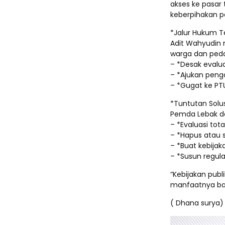
akses ke pasar 
keberpihakan p
*Jalur Hukum T
Adit Wahyudin 
warga dan ped
– *Desak evalu
– *Ajukan peng
– *Gugat ke PTU
*Tuntutan Solus
Pemda Lebak da
– *Evaluasi tot
– *Hapus atau 
– *Buat kebijak
– *Susun regul
“Kebijakan publ
manfaatnya bagi
( Dhana surya)