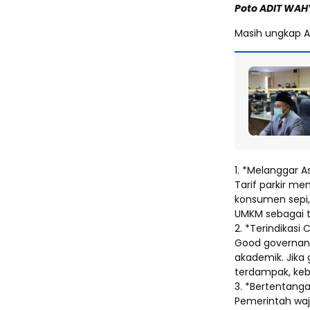
Poto ADIT WAH
Masih ungkap Ad
1. *Melanggar A
Tarif parkir me
konsumen sepi, 
UMKM sebagai 
2. *Terindikasi
Good governance
akademik. Jika
terdampak, kebi
3. *Bertentang
Pemerintah waj