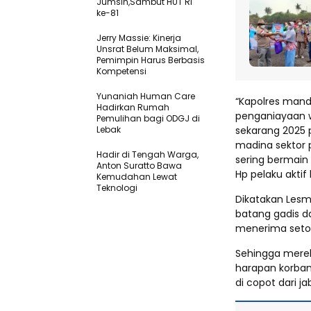
Jumsih,Sambut HUT RI
ke-81
Jerry Massie: Kinerja
Unsrat Belum Maksimal,
Pemimpin Harus Berbasis
Kompetensi
Yunaniah Human Care
“Kapolres mand
Hadirkan Rumah
penganiayaan w
Pemulihan bagi ODGJ di
Lebak
sekarang 2025 p
madina sektor 
Hadir di Tengah Warga,
sering bermain
Anton Suratto Bawa
Hp pelaku akti
Kemudahan Lewat
Teknologi ​
Dikatakan Lesm
batang gadis da
menerima setor
Sehingga merek
harapan korban
di copot dari j