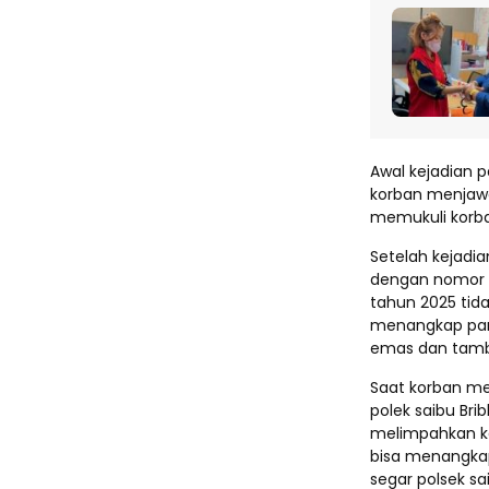
Awal kejadian 
korban menjaw
memukuli korba
Setelah kejadia
dengan nomor l
tahun 2025 tida
menangkap para
emas dan tamba
Saat korban men
polek saibu Br
melimpahkan ka
bisa menangkap
segar polsek sa