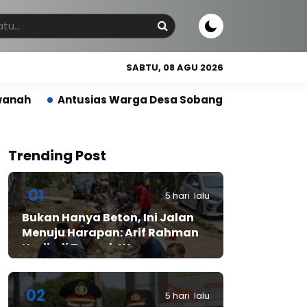
SABTU, 08 AGU 2026
usias Warga Desa Sobang Gelar Jumsih,Sambut HUT RI 
Trending Post
01
5 hari lalu
Bukan Hanya Beton, Ini Jalan
Menuju Harapan: Arif Rahman
Hadir di Tengah Warga
Cibadak
02
5 hari lalu