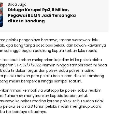
Baca Juga
Diduga Korupsi Rp3,6 Miliar,
Pegawai BUMN Jadi Tersangka
di Kota Bandung
para pelaku penganiaya bertanya, “mana wartawan” lalu
ab, apa bang tanpa basa basi pelaku dan kawan-kawannya
n sehingga bagian belakang kepala korban luka robek.
n tersebut korban melaporkan kejadian ini ke polsek siabu
aporan STPL32/X/2022. Namun hingga sampai saat ini pada
k ada tindakan tegas dari polsek siabu polres madina
 pelaku bahkan para pelaku berkeliaran dilokasi tambang
ng masih beroperasi hingga sampai saat ini.
konfirmasi kembali via watsapp ke polsek saibu ,resrkim
ibka Zulham sh menyarankan kepada korban untuk
susnya ke polres madina karena polsek saibu sudah tidak
 pelaku, selama 3 tahun pelaku masih menghirup udara
ibu tak berdaya dibuatnya.