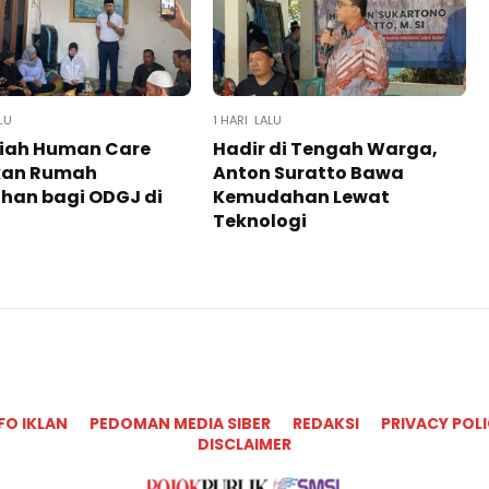
LU
1 HARI LALU
iah Human Care
Hadir di Tengah Warga,
kan Rumah
Anton Suratto Bawa
han bagi ODGJ di
Kemudahan Lewat
Teknologi ​
FO IKLAN
PEDOMAN MEDIA SIBER
REDAKSI
PRIVACY POL
DISCLAIMER