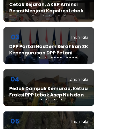
Cetak Sejarah, AKBP Arninsi
Resmi Menjadi Kapolres Lebak
Pertama Berstatus Polwan
03
1 hari lalu
DPP Partai NasDem Serahkan SK
Kepengurusan DPP Petani
NasDem Periode 2026–2029,
Arif Rahman, S.H. Resmi Pimpin
Gerakan Nasional Petani
Nasdem
04
2 hari lalu
Peduli Dampak Kemarau, Ketua
Fraksi PPP Lebak Asep Nuh dan
Anggota Fraksi Adiwinata
Kusuma Salurkan Bantuan Air
Bersih untuk Warga
Bintangresm
05
1 hari lalu