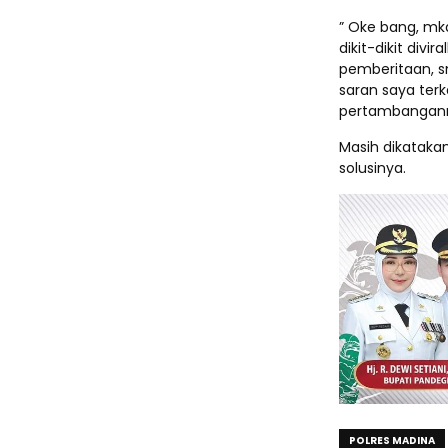
” Oke bang, mk
dikit-dikit divi
pemberitaan, s
saran saya terk
pertambanganny
Masih dikatakan
solusinya.
POLRES MADINA