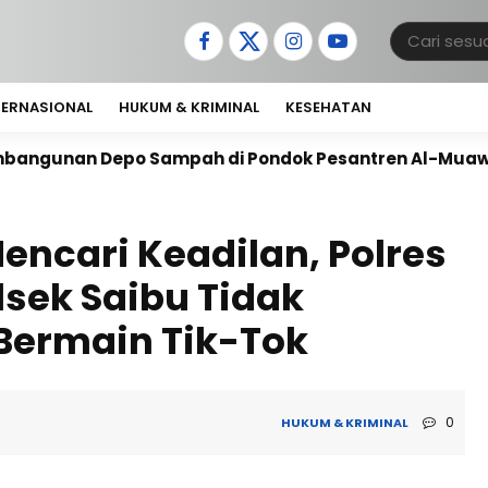
TERNASIONAL
HUKUM & KRIMINAL
KESEHATAN
epo Sampah di Pondok Pesantren Al-Muawanah
Ant
encari Keadilan, Polres
lsek Saibu Tidak
Bermain Tik-Tok
0
HUKUM & KRIMINAL