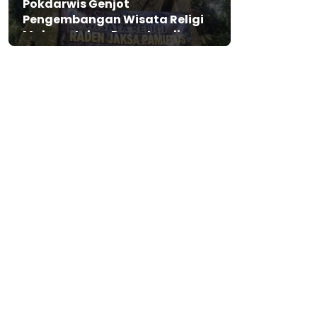
Pokdarwis Genjot
Pengembangan Wisata Religi
Makam Jaksa Pamutus di
Lebak