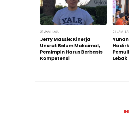
21 JAM LALU
21 JAM LA
Jerry Massie: Kinerja
Yunan
Unsrat Belum Maksimal,
Hadir
Pemimpin Harus Berbasis
Pemuli
Kompetensi
Lebak
IN