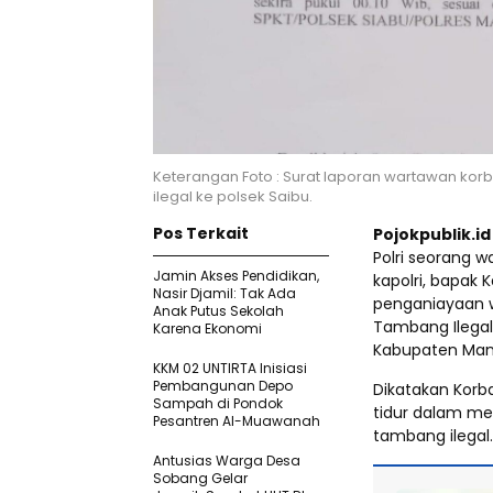
Keterangan Foto : Surat laporan wartawan ko
ilegal ke polsek Saibu.
Pos Terkait
Pojokpublik.i
Polri seorang 
Jamin Akses Pendidikan,
kapolri, bapak
Nasir Djamil: Tak Ada
penganiayaan w
Anak Putus Sekolah
Tambang Ilegal 
Karena Ekonomi
Kabupaten Mand
KKM 02 UNTIRTA Inisiasi
Pembangunan Depo
Dikatakan Korb
Sampah di Pondok
tidur dalam m
Pesantren Al-Muawanah
tambang ilegal.
Antusias Warga Desa
Sobang Gelar