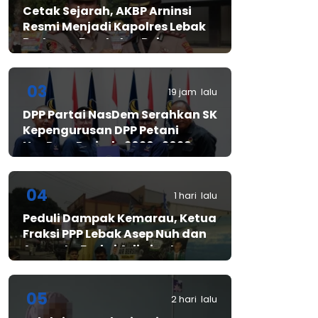
Cetak Sejarah, AKBP Arninsi
Resmi Menjadi Kapolres Lebak
Pertama Berstatus Polwan
03
19 jam lalu
DPP Partai NasDem Serahkan SK
Kepengurusan DPP Petani
NasDem Periode 2026–2029,
Arif Rahman, S.H. Resmi Pimpin
Gerakan Nasional Petani
Nasdem
04
1 hari lalu
Peduli Dampak Kemarau, Ketua
Fraksi PPP Lebak Asep Nuh dan
Anggota Fraksi Adiwinata
Kusuma Salurkan Bantuan Air
Bersih untuk Warga
Bintangresm
05
2 hari lalu