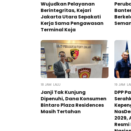
Wujudkan Pelayanan
Perub
Berintegritas, Kejari
Banten
Jakarta Utara Sepakati
Berke
Kerja Sama Pengawasan
Seman
Terminal Koja
18 JAM LALU
19 JAM LA
Janji Tak Kunjung
DPP P
Dipenuhi, Dana Konsumen
Serah
Bintaro Plaza Residences
Kepen
Masih Tertahan
NasDe
2029, 
Resmi
Nasio