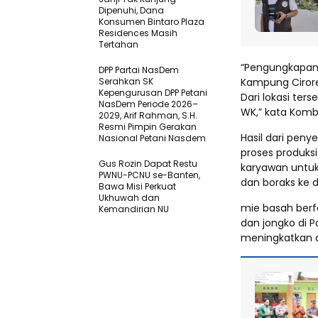
Dipenuhi, Dana
Konsumen Bintaro Plaza
Residences Masih
Tertahan
“Pengungkapan 
DPP Partai NasDem
Serahkan SK
Kampung Cirore
Kepengurusan DPP Petani
Dari lokasi ter
NasDem Periode 2026–
WK,” kata Kombe
2029, Arif Rahman, S.H.
Resmi Pimpin Gerakan
Hasil dari peny
Nasional Petani Nasdem
proses produks
Gus Rozin Dapat Restu
karyawan untu
PWNU-PCNU se-Banten,
dan boraks ke 
Bawa Misi Perkuat
Ukhuwah dan
mie basah berfo
Kemandirian NU
dan jongko di Pa
meningkatkan d