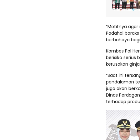
“Motifnya agar 
Padahal boraks
berbahaya bagi 
Kombes Pol He
berisiko seriu
kerusakan ginjal
“Saat ini ters
pendalaman ter
juga akan berko
Dinas Perdaga
terhadap produ