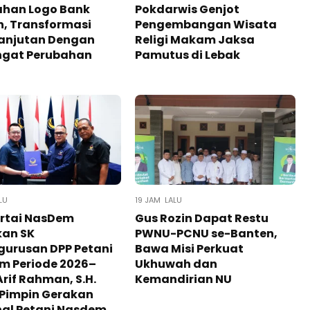
ahan Logo Bank
Pokdarwis Genjot
, Transformasi
Pengembangan Wisata
lanjutan Dengan
Religi Makam Jaksa
gat Perubahan
Pamutus di Lebak
LU
19 JAM LALU
artai NasDem
Gus Rozin Dapat Restu
kan SK
PWNU-PCNU se-Banten,
gurusan DPP Petani
Bawa Misi Perkuat
m Periode 2026–
Ukhuwah dan
Arif Rahman, S.H.
Kemandirian NU
 Pimpin Gerakan
nal Petani Nasdem