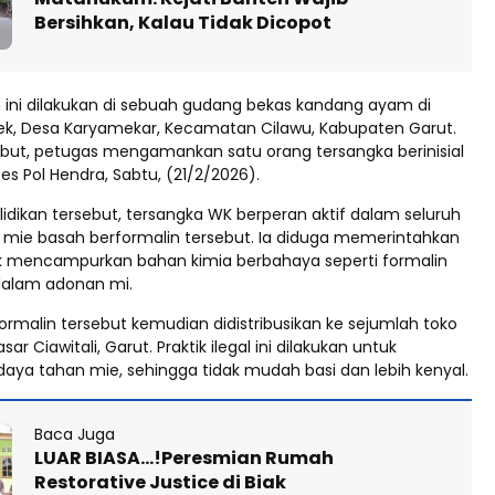
Bersihkan, Kalau Tidak Dicopot
ini dilakukan di sebuah gudang bekas kandang ayam di
k, Desa Karyamekar, Kecamatan Cilawu, Kabupaten Garut.
sebut, petugas mengamankan satu orang tersangka berinisial
s Pol Hendra, Sabtu, (21/2/2026).
elidikan tersebut, tersangka WK berperan aktif dalam seluruh
i mie basah berformalin tersebut. Ia diduga memerintahkan
k mencampurkan bahan kimia berbahaya seperti formalin
dalam adonan mi.
rmalin tersebut kemudian didistribusikan ke sejumlah toko
sar Ciawitali, Garut. Praktik ilegal ini dilakukan untuk
aya tahan mie, sehingga tidak mudah basi dan lebih kenyal.
Baca Juga
LUAR BIASA…!Peresmian Rumah
Restorative Justice di Biak