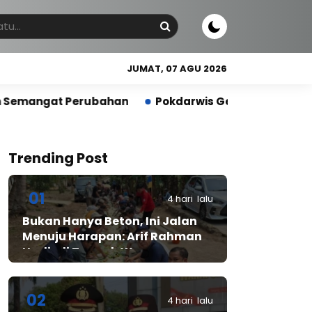
JUMAT, 07 AGU 2026
bahan
Pokdarwis Genjot Pengembangan Wisata Reli
Trending Post
01
4 hari lalu
Bukan Hanya Beton, Ini Jalan
Menuju Harapan: Arif Rahman
Hadir di Tengah Warga
Cibadak
02
4 hari lalu