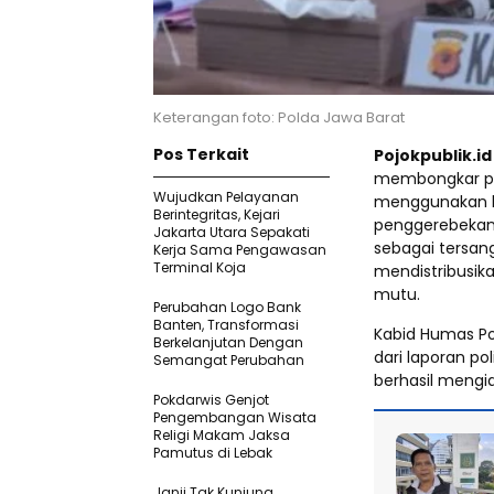
Keterangan foto: Polda Jawa Barat
Pos Terkait
Pojokpublik.i
membongkar pra
Wujudkan Pelayanan
menggunakan 
Berintegritas, Kejari
penggerebekan 
Jakarta Utara Sepakati
sebagai tersan
Kerja Sama Pengawasan
Terminal Koja
mendistribusi
mutu.
Perubahan Logo Bank
Banten, Transformasi
Kabid Humas Po
Berkelanjutan Dengan
dari laporan po
Semangat Perubahan
berhasil mengide
Pokdarwis Genjot
Pengembangan Wisata
Religi Makam Jaksa
Pamutus di Lebak
Janji Tak Kunjung