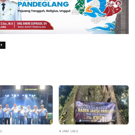
AT
LU
4 JAM LALU