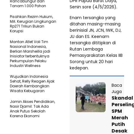
DPR Papua Barat Daya,
Rancabungur dan
Tanam 1.000 Pohon
Senin sore (4/5/2026).
Pisahkan Rezim Hukum,
Enam tersangka yang
MA: Kerugian Lingkungan
ditahan masing-masing
Rp271 Triliun Bukan
berinisial JN, JCN, IWK, DJ,
Korupsi
JU dan ES. Keenam
Mantan Atlet Voli Tim
tersangka dititipkan di
Nasional Indonesia,
Rutan Lembaga
Berlian Marsheilla jadi
Pemasyarakatan Kelas IIB
Inisiator terbentuknya
Perkumpulan Pelaku
Sorong untuk 20 hari
Industri Wellness
kedepan.
Wujudkan Indonesia
Sehat, Relly Reagen Ajak
Baca
Daerah Kembangkan
Wisata Kebugaran
Juga
Skandal
Jamin Akses Pendidikan,
Perselin
Nasir Djamil: Tak Ada
SPM
Anak Putus Sekolah
Karena Ekonomi
Merah
Putih
Desak