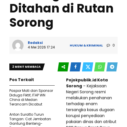
Ditahan di Rutan
Sorong
Redaksi
0
HUKUM & KRIMINAL
4 Mei 2026 17:24
2 MENIT MEMBACA
Pos Terkait
Pojokpublik.id Kota
Sorong
– Kejaksaan
Paspor Mati dan Sponsor
Negeri Sorong resmi
Diduga Fiktif, ITAP WN
melakukan penahanan
China di Medan
terhadap enam
Terancam Dicabut
tersangka kasus dugaan
Anton Suratto Turun
korupsi penyediaan
Tangan: Cat Jembatan
pakaian dinas dan atribut
Gantung Benteng-