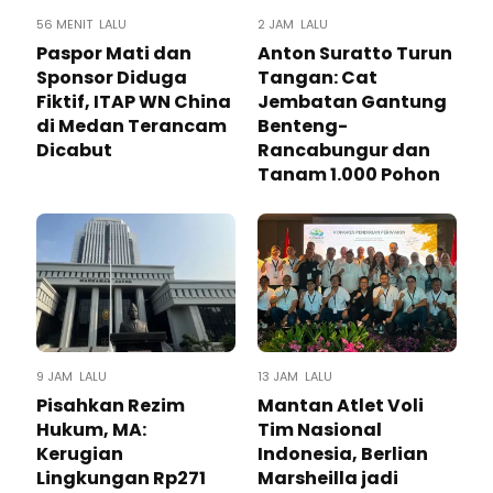
56 MENIT LALU
2 JAM LALU
Paspor Mati dan
Anton Suratto Turun
Sponsor Diduga
Tangan: Cat
Fiktif, ITAP WN China
Jembatan Gantung
di Medan Terancam
Benteng-
Dicabut
Rancabungur dan
Tanam 1.000 Pohon
9 JAM LALU
13 JAM LALU
Pisahkan Rezim
Mantan Atlet Voli
Hukum, MA:
Tim Nasional
Kerugian
Indonesia, Berlian
Lingkungan Rp271
Marsheilla jadi