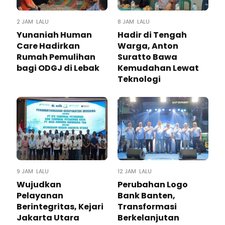
2 JAM LALU
8 JAM LALU
Yunaniah Human
Hadir di Tengah
Care Hadirkan
Warga, Anton
Rumah Pemulihan
Suratto Bawa
bagi ODGJ di Lebak
Kemudahan Lewat
Teknologi ​
9 JAM LALU
12 JAM LALU
Wujudkan
Perubahan Logo
Pelayanan
Bank Banten,
Berintegritas, Kejari
Transformasi
Jakarta Utara
Berkelanjutan