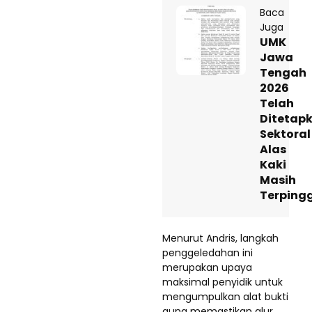
Baca
Juga
UMK
Jawa
Tengah
2026
Telah
Ditetap
Sektoral
Alas
Kaki
Masih
Terping
Menurut Andris, langkah
penggeledahan ini
merupakan upaya
maksimal penyidik untuk
mengumpulkan alat bukti
guna memastikan alur