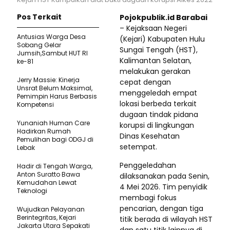
Pos Terkait
Pojokpublik.id Barabai
– Kejaksaan Negeri
Antusias Warga Desa
(Kejari) Kabupaten Hulu
Sobang Gelar
Sungai Tengah (HST),
Jumsih,Sambut HUT RI
Kalimantan Selatan,
ke-81
melakukan gerakan
Jerry Massie: Kinerja
cepat dengan
Unsrat Belum Maksimal,
menggeledah empat
Pemimpin Harus Berbasis
lokasi berbeda terkait
Kompetensi
dugaan tindak pidana
Yunaniah Human Care
korupsi di lingkungan
Hadirkan Rumah
Dinas Kesehatan
Pemulihan bagi ODGJ di
setempat.
Lebak
Penggeledahan
Hadir di Tengah Warga,
Anton Suratto Bawa
dilaksanakan pada Senin,
Kemudahan Lewat
4 Mei 2026. Tim penyidik
Teknologi ​
membagi fokus
pencarian, dengan tiga
Wujudkan Pelayanan
Berintegritas, Kejari
titik berada di wilayah HST
Jakarta Utara Sepakati