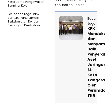
dan satu titik lainnya di
Kerja Sama Pengawasan
Kabupaten Banjar.
Terminal Koja
Perubahan Logo Bank
Banten, Transformasi
Baca
Berkelanjutan Dengan
Juga
Semangat Perubahan
KPK
Menduk
dan
Menyam
Baik
Penyera
Aset
Jaringa
SL
Kota
Tanger
Oleh
Perumd
TKR