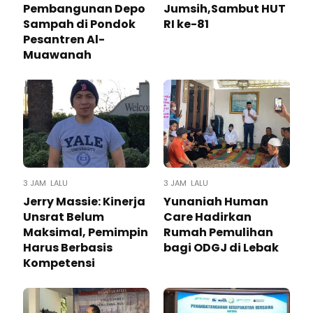
Pembangunan Depo
Jumsih,Sambut HUT
Sampah di Pondok
RI ke-81
Pesantren Al-
Muawanah
3 JAM LALU
3 JAM LALU
Jerry Massie: Kinerja
Yunaniah Human
Unsrat Belum
Care Hadirkan
Maksimal, Pemimpin
Rumah Pemulihan
Harus Berbasis
bagi ODGJ di Lebak
Kompetensi