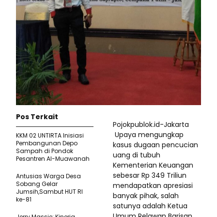
Pos Terkait
Pojokpublok.id-Jakarta
Upaya mengungkap
KKM 02 UNTIRTA Inisiasi
Pembangunan Depo
kasus dugaan pencucian
Sampah di Pondok
uang di tubuh
Pesantren Al-Muawanah
Kementerian Keuangan
sebesar Rp 349 Triliun
Antusias Warga Desa
Sobang Gelar
mendapatkan apresiasi
Jumsih,Sambut HUT RI
banyak pihak, salah
ke-81
satunya adalah Ketua
Umum Relawan Barisan
Jerry Massie: Kinerja