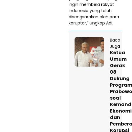
ingin membela rakyat
Indonesia yang telah
disengsarakan oleh para
koruptor,” ungkap Adi.
Baca
Juga
Ketua
Umum
Gerak
08
Dukung
Progra
Prabow
soal
Kemandi
Ekonomi
dan
Pember
Korupsi