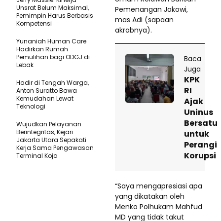
Unsrat Belum Maksimal,
Pemenangan Jokowi,
Pemimpin Harus Berbasis
mas Adi (sapaan
Kompetensi
akrabnya).
Yunaniah Human Care
Hadirkan Rumah
Pemulihan bagi ODGJ di
Baca
Lebak
Juga
KPK
Hadir di Tengah Warga,
RI
Anton Suratto Bawa
Kemudahan Lewat
Ajak
Teknologi ​
Uninus
Bersatu
Wujudkan Pelayanan
Berintegritas, Kejari
untuk
Jakarta Utara Sepakati
Perangi
Kerja Sama Pengawasan
Korupsi
Terminal Koja
“Saya mengapresiasi apa
yang dikatakan oleh
Menko Polhukam Mahfud
MD yang tidak takut