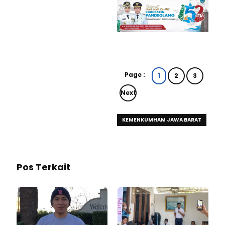
Page :
1
2
3
Next
KEMENKUMHAM JAWA BARAT
Pos Terkait