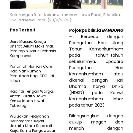
Keterangan foto : Kakanwilkumham Jawa Barat, R Andika
Dwi Prasetya, Rabu (23/8/2023)
Pos Terkait
Pojokpublik.id
BANDUNG
– Berbeda dengan
Jerry Massie: Kinerja
Peringatan Hari Ulang
Unsrat Belum Maksimal,
Tahun Kemenkumham
Pemimpin Harus Berbasis
pada tahun-tahun
Kompetensi
sebelumnya, Upacara
Yunaniah Human Care
Peringatan Hari
Hadirkan Rumah
Kemenkumham atau
Pemulihan bagi ODGJ di
dikenal dengan Hari
Lebak
Dharma Karya Dhika
Hadir di Tengah Warga,
(HDKD) pada Kanwil
Anton Suratto Bawa
Kemenkumham Jabar
Kemudahan Lewat
pada tahun 2023.
Teknologi ​
Dilangsungkan dengan
Wujudkan Pelayanan
Berintegritas, Kejari
cukup megah dan
Jakarta Utara Sepakati
meriah dengan
Kerja Sama Pengawasan