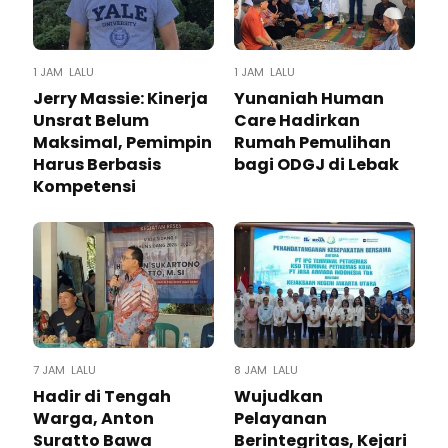
1 JAM LALU
1 JAM LALU
Jerry Massie: Kinerja
Yunaniah Human
Unsrat Belum
Care Hadirkan
Maksimal, Pemimpin
Rumah Pemulihan
Harus Berbasis
bagi ODGJ di Lebak
Kompetensi
7 JAM LALU
8 JAM LALU
Hadir di Tengah
Wujudkan
Warga, Anton
Pelayanan
Suratto Bawa
Berintegritas, Kejari