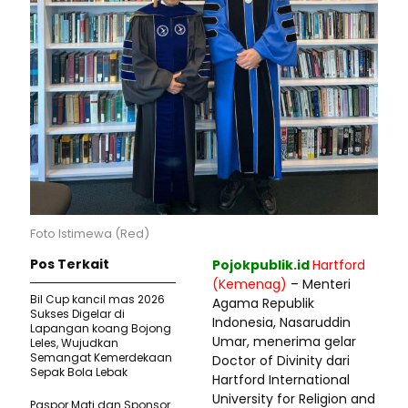
Foto Istimewa (Red)
Pos Terkait
Pojokpublik.id
Hartford
(Kemenag)
–
Menteri
Bil Cup kancil mas 2026
Agama Republik
Sukses Digelar di
Indonesia, Nasaruddin
Lapangan koang Bojong
Umar, menerima gelar
Leles, Wujudkan
Semangat Kemerdekaan
Doctor of Divinity dari
Sepak Bola Lebak
Hartford International
University for Religion and
Paspor Mati dan Sponsor