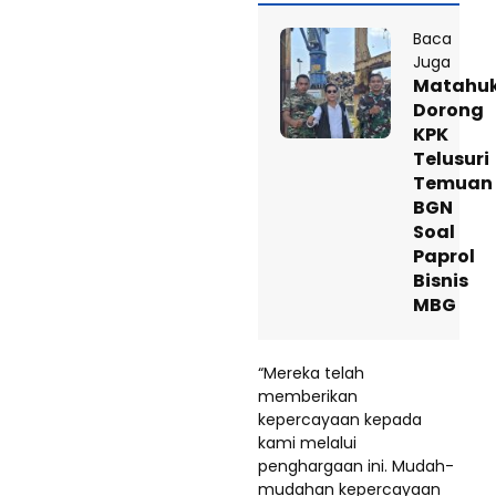
Baca
Juga
Matahu
Dorong
KPK
Telusuri
Temuan
BGN
Soal
Paprol
Bisnis
MBG
“Mereka telah
memberikan
kepercayaan kepada
kami melalui
penghargaan ini. Mudah-
mudahan kepercayaan