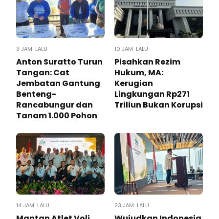
3 JAM LALU
10 JAM LALU
Anton Suratto Turun
Pisahkan Rezim
Tangan: Cat
Hukum, MA:
Jembatan Gantung
Kerugian
Benteng-
Lingkungan Rp271
Rancabungur dan
Triliun Bukan Korupsi
Tanam 1.000 Pohon
14 JAM LALU
23 JAM LALU
Mantan Atlet Voli
Wujudkan Indonesia